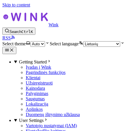
Skip to content
Wink
Search
Ctrl
K
RSS
Select theme
Select language
Getting Started
Įvadas į Wink
Pagrindinės funkcijos
Klientai
Užsiregistruoti
Kainodara
Palyginimas
Saugumas
Lokalizacija
Aplinkos
Duomenų ištrynimo užklausa
User Settings
Vartotojo nustatymai (IAM)
Slaptažodžio keitimas