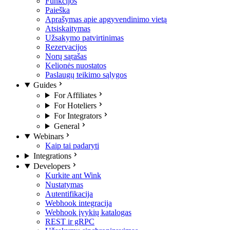
Funkcijos
Paieška
Aprašymas apie apgyvendinimo vietą
Atsiskaitymas
Užsakymo patvirtinimas
Rezervacijos
Norų sąrašas
Kelionės nuostatos
Paslaugų teikimo sąlygos
Guides
For Affiliates
For Hoteliers
For Integrators
General
Webinars
Kaip tai padaryti
Integrations
Developers
Kurkite ant Wink
Nustatymas
Autentifikacija
Webhook integracija
Webhook įvykių katalogas
REST ir gRPC