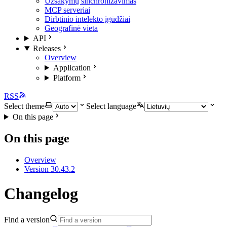
Užsakymų sinchronizavimas
MCP serveriai
Dirbtinio intelekto įgūdžiai
Geografinė vieta
API
Releases
Overview
Application
Platform
RSS
Select theme
Select language
On this page
On this page
Overview
Version 30.43.2
Changelog
Find a version