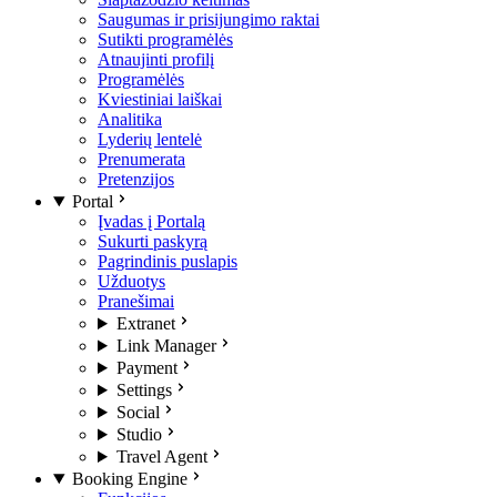
Saugumas ir prisijungimo raktai
Sutikti programėlės
Atnaujinti profilį
Programėlės
Kviestiniai laiškai
Analitika
Lyderių lentelė
Prenumerata
Pretenzijos
Portal
Įvadas į Portalą
Sukurti paskyrą
Pagrindinis puslapis
Užduotys
Pranešimai
Extranet
Link Manager
Payment
Settings
Social
Studio
Travel Agent
Booking Engine