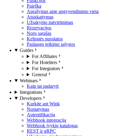
Funkcijos
Paieška
Aprašymas apie apgyvendinimo vietą
Atsiskaitymas
Užsakymo patvirtinimas
Rezervacijos
Norų sąrašas
Kelionės nuostatos
Paslaugų teikimo sąlygos
Guides
For Affiliates
For Hoteliers
For Integrators
General
Webinars
Kaip tai padaryti
Integrations
Developers
Kurkite ant Wink
Nustatymas
Autentifikacija
Webhook integracija
Webhook įvykių katalogas
REST ir gRPC