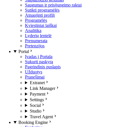
Saugumas ir prisijungimo raktai
Sutikti programėlės
Atnaujinti profilį
Programėlės
Kviestiniai laiškai
Analitika
Lyderių lentelė
Prenumerata
Pretenzijos
Portal
Įvadas į Portalą
Sukurti paskyrą
Pagrindinis puslapis
Užduotys
Pranešimai
Extranet
Link Manager
Payment
Settings
Social
Studio
Travel Agent
Booking Engine