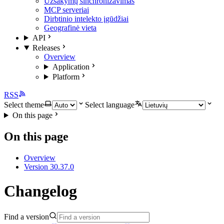
Užsakymų sinchronizavimas
MCP serveriai
Dirbtinio intelekto įgūdžiai
Geografinė vieta
API
Releases
Overview
Application
Platform
RSS
Select theme
Select language
On this page
On this page
Overview
Version 30.37.0
Changelog
Find a version