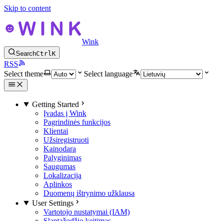
Skip to content
Wink
Search
Ctrl
K
RSS
Select theme
Select language
Getting Started
Įvadas į Wink
Pagrindinės funkcijos
Klientai
Užsiregistruoti
Kainodara
Palyginimas
Saugumas
Lokalizacija
Aplinkos
Duomenų ištrynimo užklausa
User Settings
Vartotojo nustatymai (IAM)
Slaptažodžio keitimas