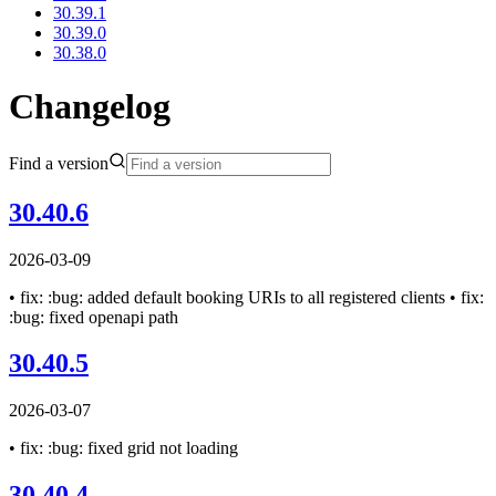
30.39.1
30.39.0
30.38.0
Changelog
Find a version
30.40.6
2026-03-09
• fix: :bug: added default booking URIs to all registered clients • fix:
:bug: fixed openapi path
30.40.5
2026-03-07
• fix: :bug: fixed grid not loading
30.40.4