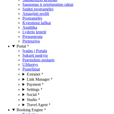
Saugumas ir prisijungimo raktai
Sutikti programėlės
Atnaujinti profilį
Programėlės
Kviestiniai laiškai
Analitika
Lyderių lentelė
Prenumerata
Pretenzijos
Portal
Įvadas į Portalą
Sukurti paskyrą
Pagrindinis puslapis
Užduotys
Pranešimai
Extranet
Link Manager
Payment
Settings
Social
Studio
Travel Agent
Booking Engine