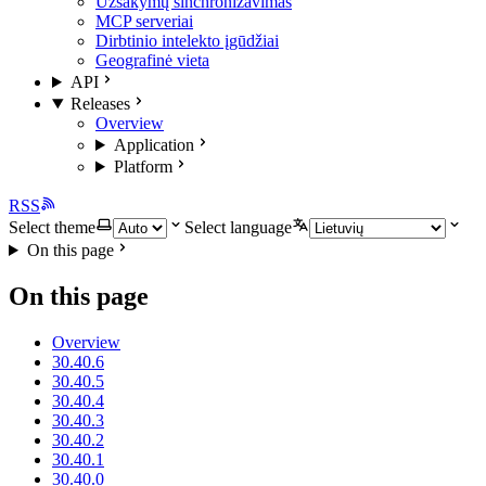
Užsakymų sinchronizavimas
MCP serveriai
Dirbtinio intelekto įgūdžiai
Geografinė vieta
API
Releases
Overview
Application
Platform
RSS
Select theme
Select language
On this page
On this page
Overview
30.40.6
30.40.5
30.40.4
30.40.3
30.40.2
30.40.1
30.40.0