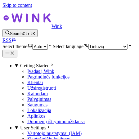
Skip to content
Wink
Search
Ctrl
K
RSS
Select theme
Select language
Getting Started
Įvadas į Wink
Pagrindinės funkcijos
Klientai
Užsiregistruoti
Kainodara
Palyginimas
Saugumas
Lokalizacija
Aplinkos
Duomenų ištrynimo užklausa
User Settings
Vartotojo nustatymai (IAM)
Slaptažodžio keitimas