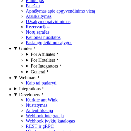
Funkcijos
Paieška
Aprašymas apie apgyvendinimo vietą
Atsiskaitymas
Užsakymo patvirtinimas
Rezervacijos
Norų sąrašas
Kelionės nuostatos
Paslaugų teikimo sąlygos
Guides
For Affiliates
For Hoteliers
For Integrators
General
Webinars
Kaip tai padaryti
Integrations
Developers
Kurkite ant Wink
Nustatymas
Autentifikacija
Webhook integracija
Webhook įvykių katalogas
REST ir gRPC