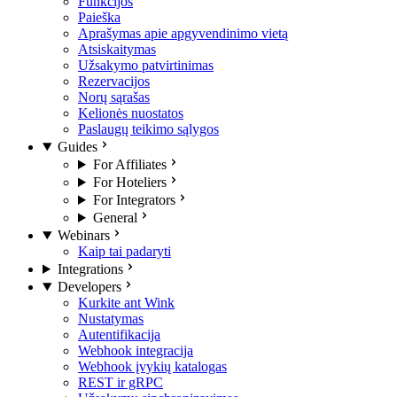
Funkcijos
Paieška
Aprašymas apie apgyvendinimo vietą
Atsiskaitymas
Užsakymo patvirtinimas
Rezervacijos
Norų sąrašas
Kelionės nuostatos
Paslaugų teikimo sąlygos
Guides
For Affiliates
For Hoteliers
For Integrators
General
Webinars
Kaip tai padaryti
Integrations
Developers
Kurkite ant Wink
Nustatymas
Autentifikacija
Webhook integracija
Webhook įvykių katalogas
REST ir gRPC