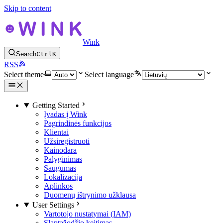
Skip to content
Wink
Search
Ctrl
K
RSS
Select theme
Select language
Getting Started
Įvadas į Wink
Pagrindinės funkcijos
Klientai
Užsiregistruoti
Kainodara
Palyginimas
Saugumas
Lokalizacija
Aplinkos
Duomenų ištrynimo užklausa
User Settings
Vartotojo nustatymai (IAM)
Slaptažodžio keitimas