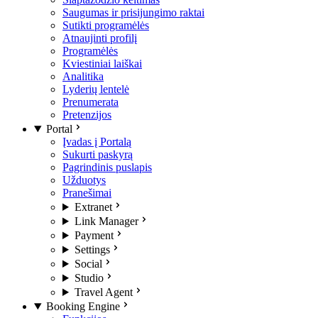
Saugumas ir prisijungimo raktai
Sutikti programėlės
Atnaujinti profilį
Programėlės
Kviestiniai laiškai
Analitika
Lyderių lentelė
Prenumerata
Pretenzijos
Portal
Įvadas į Portalą
Sukurti paskyrą
Pagrindinis puslapis
Užduotys
Pranešimai
Extranet
Link Manager
Payment
Settings
Social
Studio
Travel Agent
Booking Engine