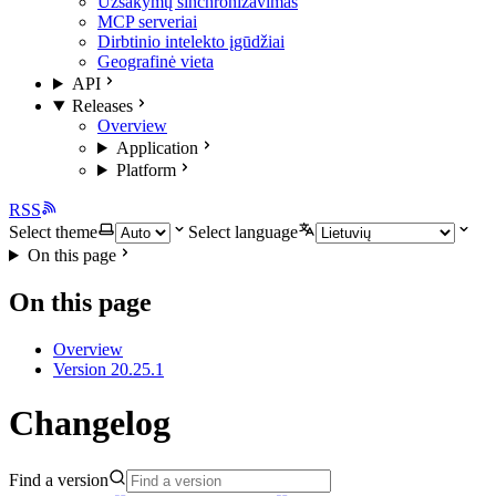
Užsakymų sinchronizavimas
MCP serveriai
Dirbtinio intelekto įgūdžiai
Geografinė vieta
API
Releases
Overview
Application
Platform
RSS
Select theme
Select language
On this page
On this page
Overview
Version 20.25.1
Changelog
Find a version