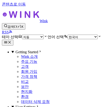
콘텐츠로 이동
Wink
검색
Ctrl
K
RSS
테마 선택
언어 선택
Getting Started
Wink 소개
주요 기능
고객
회원 가입
가격 정책
비교
보안
현지화
환경
데이터 삭제 요청
User Settings