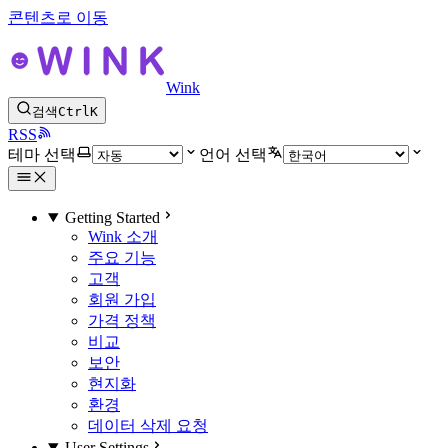
콘텐츠로 이동
Wink
검색
Ctrl
K
RSS
테마 선택
언어 선택
Getting Started
Wink 소개
주요 기능
고객
회원 가입
가격 정책
비교
보안
현지화
환경
데이터 삭제 요청
User Settings