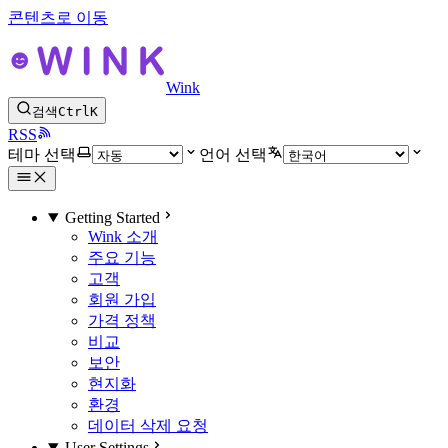
콘텐츠로 이동
Wink
검색
Ctrl
K
RSS
테마 선택
언어 선택
Getting Started
Wink 소개
주요 기능
고객
회원 가입
가격 정책
비교
보안
현지화
환경
데이터 삭제 요청
User Settings