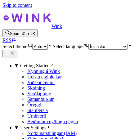
Skip to content
Wink
Search
Ctrl
K
RSS
Select theme
Select language
Getting Started
Kynning á Wink
Helstu eiginleikar
Viðskiptavinir
Skráning
Verðlagning
Samanburður
Öryggi
Staðfærsla
Umhverfi
Beiðni um eyðingu gagna
User Settings
Notkunarstillingar (IAM)
Skipta um lykilorð