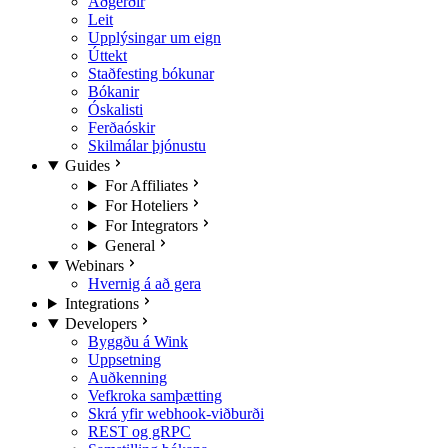
Aðgerðir
Leit
Upplýsingar um eign
Úttekt
Staðfesting bókunar
Bókanir
Óskalisti
Ferðaóskir
Skilmálar þjónustu
Guides
For Affiliates
For Hoteliers
For Integrators
General
Webinars
Hvernig á að gera
Integrations
Developers
Byggðu á Wink
Uppsetning
Auðkenning
Vefkroka samþætting
Skrá yfir webhook-viðburði
REST og gRPC