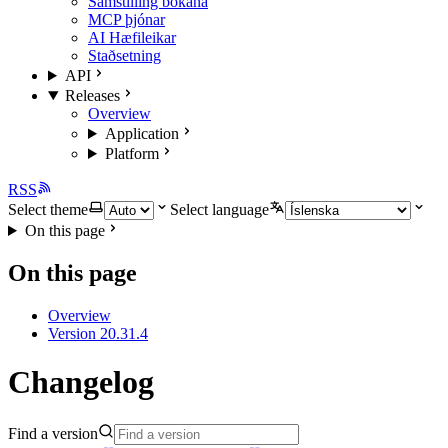
Samstilling bókana
MCP þjónar
AI Hæfileikar
Staðsetning
API
Releases
Overview
Application
Platform
RSS
Select theme
Select language
On this page
On this page
Overview
Version 20.31.4
Changelog
Find a version