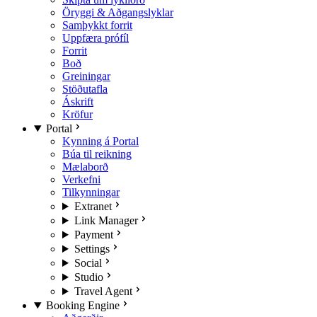
Öryggi & Aðgangslyklar
Samþykkt forrit
Uppfæra prófíl
Forrit
Boð
Greiningar
Stöðutafla
Áskrift
Kröfur
Portal
Kynning á Portal
Búa til reikning
Mælaborð
Verkefni
Tilkynningar
Extranet
Link Manager
Payment
Settings
Social
Studio
Travel Agent
Booking Engine