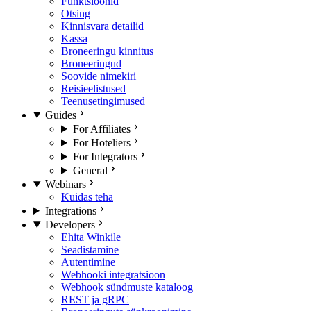
Funktsioonid
Otsing
Kinnisvara detailid
Kassa
Broneeringu kinnitus
Broneeringud
Soovide nimekiri
Reisieelistused
Teenusetingimused
Guides
For Affiliates
For Hoteliers
For Integrators
General
Webinars
Kuidas teha
Integrations
Developers
Ehita Winkile
Seadistamine
Autentimine
Webhooki integratsioon
Webhook sündmuste kataloog
REST ja gRPC