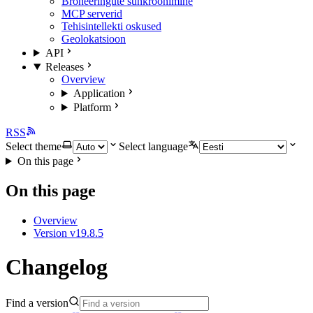
Broneeringute sünkroonimine
MCP serverid
Tehisintellekti oskused
Geolokatsioon
API
Releases
Overview
Application
Platform
RSS
Select theme
Select language
On this page
On this page
Overview
Version v19.8.5
Changelog
Find a version