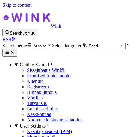
Skip to content
Wink
Search
Ctrl
K
RSS
Select theme
Select language
Getting Started
Sissejuhatus Wink'i
Peamised funktsioonid
Kliendid
Registreeru
Hinnakujundus
Võrdlus
Turvalisus
Lokaliseerimine
Keskkonnad
Andmete kustutamise taotlus
User Settings
Kasutaja seaded (IAM)
Muuda parooli