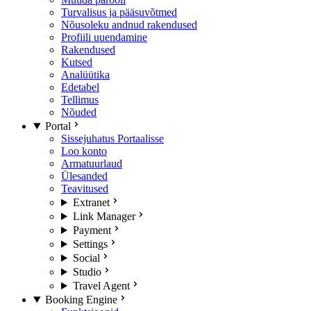
Turvalisus ja pääsuvõtmed
Nõusoleku andnud rakendused
Profiili uuendamine
Rakendused
Kutsed
Analüütika
Edetabel
Tellimus
Nõuded
Portal
Sissejuhatus Portaalisse
Loo konto
Armatuurlaud
Ülesanded
Teavitused
Extranet
Link Manager
Payment
Settings
Social
Studio
Travel Agent
Booking Engine