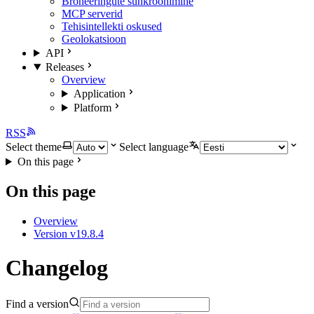
Broneeringute sünkroonimine
MCP serverid
Tehisintellekti oskused
Geolokatsioon
API
Releases
Overview
Application
Platform
RSS
Select theme
Select language
On this page
On this page
Overview
Version v19.8.4
Changelog
Find a version