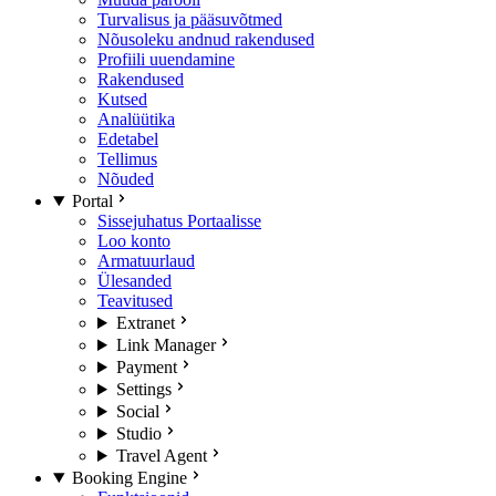
Turvalisus ja pääsuvõtmed
Nõusoleku andnud rakendused
Profiili uuendamine
Rakendused
Kutsed
Analüütika
Edetabel
Tellimus
Nõuded
Portal
Sissejuhatus Portaalisse
Loo konto
Armatuurlaud
Ülesanded
Teavitused
Extranet
Link Manager
Payment
Settings
Social
Studio
Travel Agent
Booking Engine