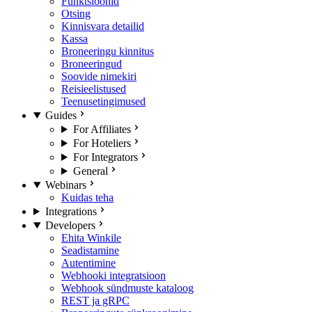
Funktsioonid
Otsing
Kinnisvara detailid
Kassa
Broneeringu kinnitus
Broneeringud
Soovide nimekiri
Reisieelistused
Teenusetingimused
Guides
For Affiliates
For Hoteliers
For Integrators
General
Webinars
Kuidas teha
Integrations
Developers
Ehita Winkile
Seadistamine
Autentimine
Webhooki integratsioon
Webhook sündmuste kataloog
REST ja gRPC