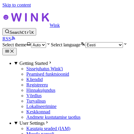
Skip to content
Wink
Search
Ctrl
K
RSS
Select theme
Select language
Getting Started
Sissejuhatus Wink'i
Peamised funktsioonid
Kliendid
Registreeru
Hinnakujundus
Võrdlus
Turvalisus
Lokaliseerimine
Keskkonnad
Andmete kustutamise taotlus
User Settings
Kasutaja seaded (IAM)
Muuda parooli