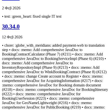
2 Φεβ 2026
• test: :green_heart: fixed single IT test
30.34.0
12 Φεβ 2026
• chore: :globe_with_meridians: added payment-web to translation
step • docs: :memo: Add comprehensive JavaDoc to
BookingContractCalculator (Phase 7) (#211) • docs: :memo: Add
comprehensive JavaDoc to BookingServiceImpl (Phase 6) (#210) •
docs: :memo: Add comprehensive JavaDoc to
InventoryRepositoryImpl (Phase 9) (#213) • docs: :memo: Add
comprehensive JavaDoc to WinkBookingContract (Phase 8) (#212)
• docs: :memo: change Create account to Register • docs: :memo:
comprehensive JavaDoc for AcquiringInformation (#217) • docs:
:memo: comprehensive JavaDoc for Booking domain document
(#218) • docs: :memo: comprehensive JavaDoc for BookingItinerary
(#222) • docs: :memo: comprehensive JavaDoc for
BookingUserSession (#223) • docs: :memo: comprehensive
JavaDoc for GeoNameLightweight (#216) • docs: :memo:
comprehensive JavaDoc for PublicBooking (#219) • docs: :memo: