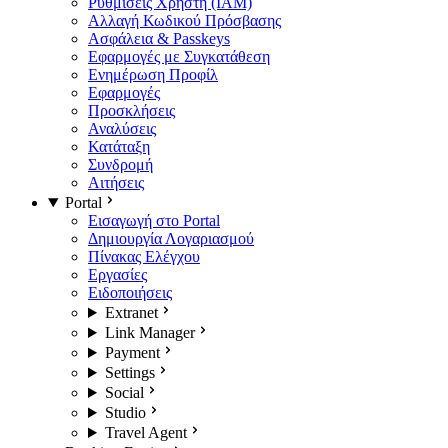
Ρυθμίσεις Χρήστη (IAM)
Αλλαγή Κωδικού Πρόσβασης
Ασφάλεια & Passkeys
Εφαρμογές με Συγκατάθεση
Ενημέρωση Προφίλ
Εφαρμογές
Προσκλήσεις
Αναλύσεις
Κατάταξη
Συνδρομή
Αιτήσεις
Portal
Εισαγωγή στο Portal
Δημιουργία Λογαριασμού
Πίνακας Ελέγχου
Εργασίες
Ειδοποιήσεις
Extranet
Link Manager
Payment
Settings
Social
Studio
Travel Agent