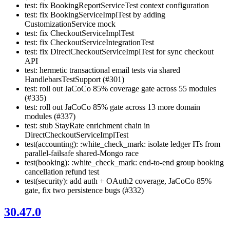
test: fix BookingReportServiceTest context configuration
test: fix BookingServiceImplTest by adding
CustomizationService mock
test: fix CheckoutServiceImplTest
test: fix CheckoutServiceIntegrationTest
test: fix DirectCheckoutServiceImplTest for sync checkout
API
test: hermetic transactional email tests via shared
HandlebarsTestSupport (#301)
test: roll out JaCoCo 85% coverage gate across 55 modules
(#335)
test: roll out JaCoCo 85% gate across 13 more domain
modules (#337)
test: stub StayRate enrichment chain in
DirectCheckoutServiceImplTest
test(accounting): :white_check_mark: isolate ledger ITs from
parallel-failsafe shared-Mongo race
test(booking): :white_check_mark: end-to-end group booking
cancellation refund test
test(security): add auth + OAuth2 coverage, JaCoCo 85%
gate, fix two persistence bugs (#332)
30.47.0