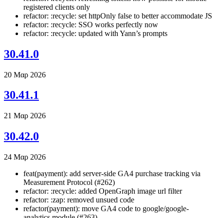
registered clients only
refactor: :recycle: set httpOnly false to better accommodate JS
refactor: :recycle: SSO works perfectly now
refactor: :recycle: updated with Yann’s prompts
30.41.0
20 Μαρ 2026
30.41.1
21 Μαρ 2026
30.42.0
24 Μαρ 2026
feat(payment): add server-side GA4 purchase tracking via
Measurement Protocol (#262)
refactor: :recycle: added OpenGraph image url filter
refactor: :zap: removed unsued code
refactor(payment): move GA4 code to google/google-
analytics module (#263)