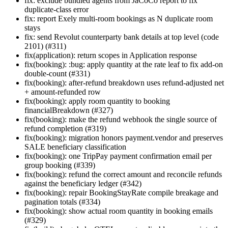
fix: exclude bundled agents from JaCoCo report to fix
duplicate-class error
fix: report Exely multi-room bookings as N duplicate room
stays
fix: send Revolut counterparty bank details at top level (code
2101) (#311)
fix(application): return scopes in Application response
fix(booking): :bug: apply quantity at the rate leaf to fix add-on
double-count (#331)
fix(booking): after-refund breakdown uses refund-adjusted net
+ amount-refunded row
fix(booking): apply room quantity to booking
financialBreakdown (#327)
fix(booking): make the refund webhook the single source of
refund completion (#319)
fix(booking): migration honors payment.vendor and preserves
SALE beneficiary classification
fix(booking): one TripPay payment confirmation email per
group booking (#339)
fix(booking): refund the correct amount and reconcile refunds
against the beneficiary ledger (#342)
fix(booking): repair BookingStayRate compile breakage and
pagination totals (#334)
fix(booking): show actual room quantity in booking emails
(#329)