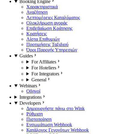
Booking Engine
Χαρακτηριστικά
Αναζήτηση
Λεπτομέρειες Καταλύματος
Ολοκλήρωση αγοράς
Επιβεβαίωση Κράτησης
Κρατήσεις
Λίστα Επιθυμιών
Προτιμήσεις Ταξιδιού
Όροι Παροχής Υπηρεσιών
Guides
For Affiliates
For Hoteliers
For Integrators
General
Webinars
Οδηγοί
Integrations
Developers
Δημιουργήστε πάνω στο Wink
Ρύθμιση
Πιστοποίηση
Ενσωμάτωση Webhook
Κατάλογος Γεγονότων Webhook