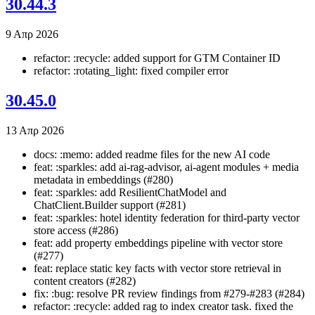
30.44.3
9 Απρ 2026
refactor: :recycle: added support for GTM Container ID
refactor: :rotating_light: fixed compiler error
30.45.0
13 Απρ 2026
docs: :memo: added readme files for the new AI code
feat: :sparkles: add ai-rag-advisor, ai-agent modules + media
metadata in embeddings (#280)
feat: :sparkles: add ResilientChatModel and
ChatClient.Builder support (#281)
feat: :sparkles: hotel identity federation for third-party vector
store access (#286)
feat: add property embeddings pipeline with vector store
(#277)
feat: replace static key facts with vector store retrieval in
content creators (#282)
fix: :bug: resolve PR review findings from #279-#283 (#284)
refactor: :recycle: added rag to index creator task. fixed the