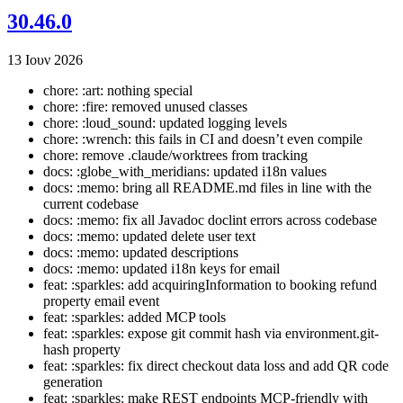
30.46.0
13 Ιουν 2026
chore: :art: nothing special
chore: :fire: removed unused classes
chore: :loud_sound: updated logging levels
chore: :wrench: this fails in CI and doesn’t even compile
chore: remove .claude/worktrees from tracking
docs: :globe_with_meridians: updated i18n values
docs: :memo: bring all README.md files in line with the
current codebase
docs: :memo: fix all Javadoc doclint errors across codebase
docs: :memo: updated delete user text
docs: :memo: updated descriptions
docs: :memo: updated i18n keys for email
feat: :sparkles: add acquiringInformation to booking refund
property email event
feat: :sparkles: added MCP tools
feat: :sparkles: expose git commit hash via environment.git-
hash property
feat: :sparkles: fix direct checkout data loss and add QR code
generation
feat: :sparkles: make REST endpoints MCP-friendly with