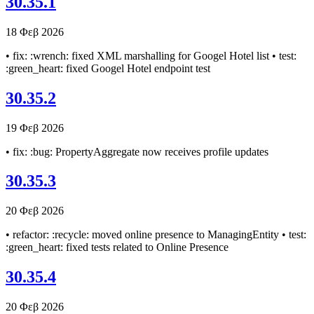
30.35.1
18 Φεβ 2026
• fix: :wrench: fixed XML marshalling for Googel Hotel list • test:
:green_heart: fixed Googel Hotel endpoint test
30.35.2
19 Φεβ 2026
• fix: :bug: PropertyAggregate now receives profile updates
30.35.3
20 Φεβ 2026
• refactor: :recycle: moved online presence to ManagingEntity • test:
:green_heart: fixed tests related to Online Presence
30.35.4
20 Φεβ 2026