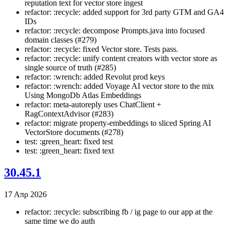
reputation text for vector store ingest
refactor: :recycle: added support for 3rd party GTM and GA4
IDs
refactor: :recycle: decompose Prompts.java into focused
domain classes (#279)
refactor: :recycle: fixed Vector store. Tests pass.
refactor: :recycle: unify content creators with vector store as
single source of truth (#285)
refactor: :wrench: added Revolut prod keys
refactor: :wrench: added Voyage AI vector store to the mix
Using MongoDb Atlas Embeddings
refactor: meta-autoreply uses ChatClient +
RagContextAdvisor (#283)
refactor: migrate property-embeddings to sliced Spring AI
VectorStore documents (#278)
test: :green_heart: fixed test
test: :green_heart: fixed text
30.45.1
17 Απρ 2026
refactor: :recycle: subscribing fb / ig page to our app at the
same time we do auth