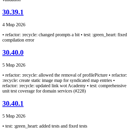
30.39.1
4 Μαρ 2026
• refactor: :recycle: changed prompts a bit • test: :green_heart: fixed
compilation error
30.40.0
5 Μαρ 2026
• refactor: :recycle: allowed the removal of profilePicture • refactor:
:recycle: create static image map for syndicated map entries •
refactor: :recycle: updated link wot Academy • test: comprehensive
unit test coverage for domain services (#228)
30.40.1
5 Μαρ 2026
• test: :green_heart: added tests and fixed tests