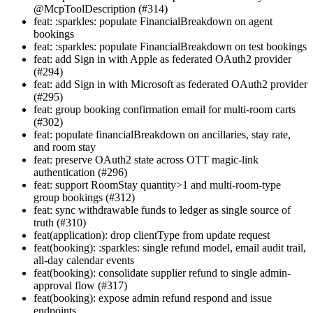
@McpToolDescription (#314)
feat: :sparkles: populate FinancialBreakdown on agent
bookings
feat: :sparkles: populate FinancialBreakdown on test bookings
feat: add Sign in with Apple as federated OAuth2 provider
(#294)
feat: add Sign in with Microsoft as federated OAuth2 provider
(#295)
feat: group booking confirmation email for multi-room carts
(#302)
feat: populate financialBreakdown on ancillaries, stay rate,
and room stay
feat: preserve OAuth2 state across OTT magic-link
authentication (#296)
feat: support RoomStay quantity>1 and multi-room-type
group bookings (#312)
feat: sync withdrawable funds to ledger as single source of
truth (#310)
feat(application): drop clientType from update request
feat(booking): :sparkles: single refund model, email audit trail,
all-day calendar events
feat(booking): consolidate supplier refund to single admin-
approval flow (#317)
feat(booking): expose admin refund respond and issue
endpoints