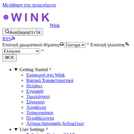
Μετάβαση στο περιεχόμενο
Wink
Αναζήτηση
Ctrl
K
RSS
Επιλογή χρωματικού θέματος
Επιλογή γλώσσας
Getting Started
Εισαγωγή στο Wink
Βασικά Χαρακτηριστικά
Πελάτες
Εγγραφή
Τιμολόγηση
Σύγκριση
Ασφάλεια
Τοπικοποίηση
Περιβάλλοντα
Αίτημα διαγραφής δεδομένων
User Settings