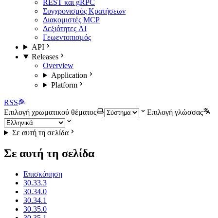
REST και gRPC
Συγχρονισμός Κρατήσεων
Διακομιστές MCP
Δεξιότητες AI
Γεωεντοπισμός
API
Releases
Overview
Application
Platform
RSS
Επιλογή χρωματικού θέματος
Επιλογή γλώσσας
Σε αυτή τη σελίδα
Σε αυτή τη σελίδα
Επισκόπηση
30.33.3
30.34.0
30.34.1
30.35.0
30.35.1