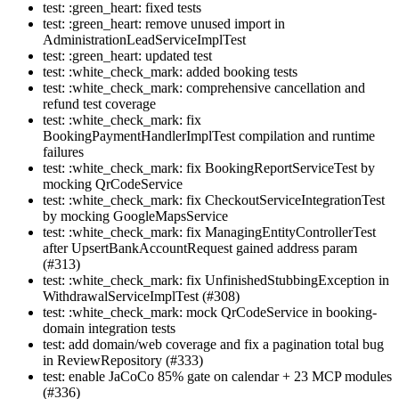
test: :green_heart: fixed tests
test: :green_heart: remove unused import in
AdministrationLeadServiceImplTest
test: :green_heart: updated test
test: :white_check_mark: added booking tests
test: :white_check_mark: comprehensive cancellation and
refund test coverage
test: :white_check_mark: fix
BookingPaymentHandlerImplTest compilation and runtime
failures
test: :white_check_mark: fix BookingReportServiceTest by
mocking QrCodeService
test: :white_check_mark: fix CheckoutServiceIntegrationTest
by mocking GoogleMapsService
test: :white_check_mark: fix ManagingEntityControllerTest
after UpsertBankAccountRequest gained address param
(#313)
test: :white_check_mark: fix UnfinishedStubbingException in
WithdrawalServiceImplTest (#308)
test: :white_check_mark: mock QrCodeService in booking-
domain integration tests
test: add domain/web coverage and fix a pagination total bug
in ReviewRepository (#333)
test: enable JaCoCo 85% gate on calendar + 23 MCP modules
(#336)