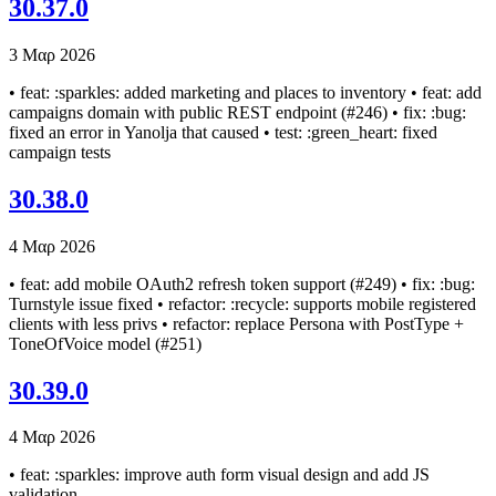
30.37.0
3 Μαρ 2026
• feat: :sparkles: added marketing and places to inventory • feat: add
campaigns domain with public REST endpoint (#246) • fix: :bug:
fixed an error in Yanolja that caused • test: :green_heart: fixed
campaign tests
30.38.0
4 Μαρ 2026
• feat: add mobile OAuth2 refresh token support (#249) • fix: :bug:
Turnstyle issue fixed • refactor: :recycle: supports mobile registered
clients with less privs • refactor: replace Persona with PostType +
ToneOfVoice model (#251)
30.39.0
4 Μαρ 2026
• feat: :sparkles: improve auth form visual design and add JS
validation