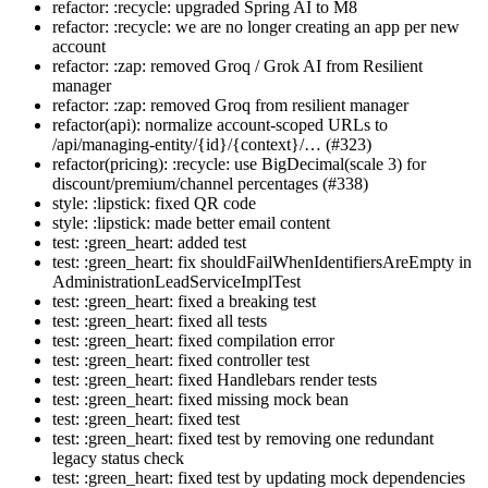
refactor: :recycle: upgraded Spring AI to M8
refactor: :recycle: we are no longer creating an app per new
account
refactor: :zap: removed Groq / Grok AI from Resilient
manager
refactor: :zap: removed Groq from resilient manager
refactor(api): normalize account-scoped URLs to
/api/managing-entity/{id}/{context}/… (#323)
refactor(pricing): :recycle: use BigDecimal(scale 3) for
discount/premium/channel percentages (#338)
style: :lipstick: fixed QR code
style: :lipstick: made better email content
test: :green_heart: added test
test: :green_heart: fix shouldFailWhenIdentifiersAreEmpty in
AdministrationLeadServiceImplTest
test: :green_heart: fixed a breaking test
test: :green_heart: fixed all tests
test: :green_heart: fixed compilation error
test: :green_heart: fixed controller test
test: :green_heart: fixed Handlebars render tests
test: :green_heart: fixed missing mock bean
test: :green_heart: fixed test
test: :green_heart: fixed test by removing one redundant
legacy status check
test: :green_heart: fixed test by updating mock dependencies