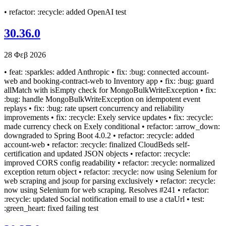
• refactor: :recycle: added OpenAI test
30.36.0
28 Φεβ 2026
• feat: :sparkles: added Anthropic • fix: :bug: connected account-
web and booking-contract-web to Inventory app • fix: :bug: guard
allMatch with isEmpty check for MongoBulkWriteException • fix:
:bug: handle MongoBulkWriteException on idempotent event
replays • fix: :bug: rate upsert concurrency and reliability
improvements • fix: :recycle: Exely service updates • fix: :recycle:
made currency check on Exely conditional • refactor: :arrow_down:
downgraded to Spring Boot 4.0.2 • refactor: :recycle: added
account-web • refactor: :recycle: finalized CloudBeds self-
certification and updated JSON objects • refactor: :recycle:
improved CORS config readability • refactor: :recycle: normalized
exception return object • refactor: :recycle: now using Selenium for
web scraping and jsoup for parsing exclusively • refactor: :recycle:
now using Selenium for web scraping. Resolves #241 • refactor:
:recycle: updated Social notification email to use a ctaUrl • test:
:green_heart: fixed failing test