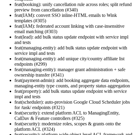
feat(booking): unify cancellation rule across roles; split refund
preview from cancellation (#340)
feat(IAM): convert SSO inline-HTML emails to Wink
templates (#305)
feat(IAM): federated account linking with case-insensitive
email matching (#303)
feat(lead): add bulk status update endpoint with service impl
and tests
feat(managing-entity): add bulk status update endpoint with
service impl and tests
feat(managing-entity): add unique city/country affiliate list
endpoints (#299)
feat(managing-entity): manager grant administration + safe
ownership transfer (#341)
feat(payment-admin): add booking aggregate data endpoints,
managing-entity type counts, and property status aggregation
feat(property): add bulk status update endpoint with service
impl and tests
feat(scheduler): auto-provision Google Cloud Scheduler jobs
for /task/ endpoints (#321)
feat(security): extend platform ACL to ManagingEntity,
CalDav & Feature controllers (#325)
feat(security): modernize roles, scopes & grants onto the
platform ACL (#324)
feat(security): platform-wide object-level ACL framework and