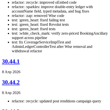
refactor: :recycle: improved oEmbed code
refactor: :sparkles: improve double-entry ledger with
accountName field, typed metadata, and bug fixes
refactor: :zap: removed Wise code
test: :green_heart: fixed failing test
test: :green_heart: fixed Revolut tests
test: :green_heart: fixed tests
test: :white_check_mark: verify zero-priced BookingAncillary
support across pipeline
test: fix CoverageServiceImplTest and
AdminLedgerControllerTest after Wise removal and
withdrawal refactor
30.44.1
8 Απρ 2026
30.44.2
8 Απρ 2026
refactor: :recycle: updated post renditions campaign query