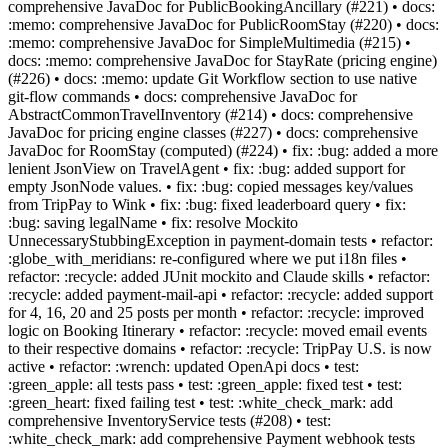
comprehensive JavaDoc for PublicBookingAncillary (#221) • docs:
:memo: comprehensive JavaDoc for PublicRoomStay (#220) • docs:
:memo: comprehensive JavaDoc for SimpleMultimedia (#215) •
docs: :memo: comprehensive JavaDoc for StayRate (pricing engine)
(#226) • docs: :memo: update Git Workflow section to use native
git-flow commands • docs: comprehensive JavaDoc for
AbstractCommonTravelInventory (#214) • docs: comprehensive
JavaDoc for pricing engine classes (#227) • docs: comprehensive
JavaDoc for RoomStay (computed) (#224) • fix: :bug: added a more
lenient JsonView on TravelAgent • fix: :bug: added support for
empty JsonNode values. • fix: :bug: copied messages key/values
from TripPay to Wink • fix: :bug: fixed leaderboard query • fix:
:bug: saving legalName • fix: resolve Mockito
UnnecessaryStubbingException in payment-domain tests • refactor:
:globe_with_meridians: re-configured where we put i18n files •
refactor: :recycle: added JUnit mockito and Claude skills • refactor:
:recycle: added payment-mail-api • refactor: :recycle: added support
for 4, 16, 20 and 25 posts per month • refactor: :recycle: improved
logic on Booking Itinerary • refactor: :recycle: moved email events
to their respective domains • refactor: :recycle: TripPay U.S. is now
active • refactor: :wrench: updated OpenApi docs • test:
:green_apple: all tests pass • test: :green_apple: fixed test • test:
:green_heart: fixed failing test • test: :white_check_mark: add
comprehensive InventoryService tests (#208) • test:
:white_check_mark: add comprehensive Payment webhook tests