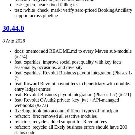
test: :green_heart: fixed failing test
test: :white_check_mark: verify zero-priced BookingAncillary
support across pipeline
30.44.0
8 Απρ 2026
docs: :memo: add README.md to every Maven sub-module
(#274)
feat: :sparkles: improve social post quality with key facts,
seasonality, occasions, and diversity
feat: :sparkles: Revolut Business payout integration (Phases 1-
7)
feat: forward Revolut payout fees to beneficiary with double-
entry ledger entries
feat: Revolut Business payout integration (Phases 1-7) (#271)
feat: Revolut OAuth2 private_key_jwt + API-managed
webhooks (#273)
fix: :bug: took into account different types of principan
refactor: :fire: removed all reactive modules
refactor: :recycle: added support for Revolut fees
refactor: :recycle: all Exely business errors should have 200
status code