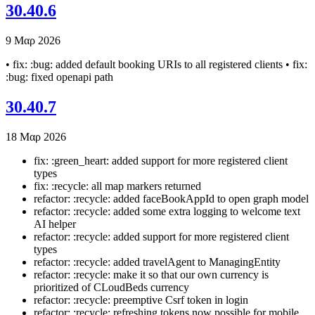
30.40.6
9 Μαρ 2026
• fix: :bug: added default booking URIs to all registered clients • fix:
:bug: fixed openapi path
30.40.7
18 Μαρ 2026
fix: :green_heart: added support for more registered client
types
fix: :recycle: all map markers returned
refactor: :recycle: added faceBookAppId to open graph model
refactor: :recycle: added some extra logging to welcome text
AI helper
refactor: :recycle: added support for more registered client
types
refactor: :recycle: added travelAgent to ManagingEntity
refactor: :recycle: make it so that our own currency is
prioritized of CLoudBeds currency
refactor: :recycle: preemptive Csrf token in login
refactor: :recycle: refreshing tokens now possible for mobile