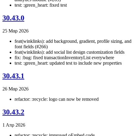
test: :green_heart: fixed test
30.43.0
25 Μαρ 2026
feat(winklinks): add background, gradient, profile sizing, and
font fields (#266)
feat(winklinks): add social list design customization fields
fix: :bug: fixed transactionInventoryList everywhere
test: :green_heart: updated test to include new properties
30.43.1
26 Μαρ 2026
refactor: :recycle: logo can now be removed
30.43.2
1 Απρ 2026
refactor: :recycle: improved oEmbed code