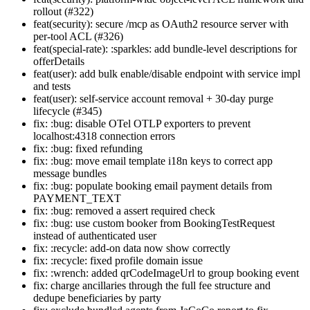
rollout (#322)
feat(security): secure /mcp as OAuth2 resource server with
per-tool ACL (#326)
feat(special-rate): :sparkles: add bundle-level descriptions for
offerDetails
feat(user): add bulk enable/disable endpoint with service impl
and tests
feat(user): self-service account removal + 30-day purge
lifecycle (#345)
fix: :bug: disable OTel OTLP exporters to prevent
localhost:4318 connection errors
fix: :bug: fixed refunding
fix: :bug: move email template i18n keys to correct app
message bundles
fix: :bug: populate booking email payment details from
PAYMENT_TEXT
fix: :bug: removed a assert required check
fix: :bug: use custom booker from BookingTestRequest
instead of authenticated user
fix: :recycle: add-on data now show correctly
fix: :recycle: fixed profile domain issue
fix: :wrench: added qrCodeImageUrl to group booking event
fix: charge ancillaries through the full fee structure and
dedupe beneficiaries by party