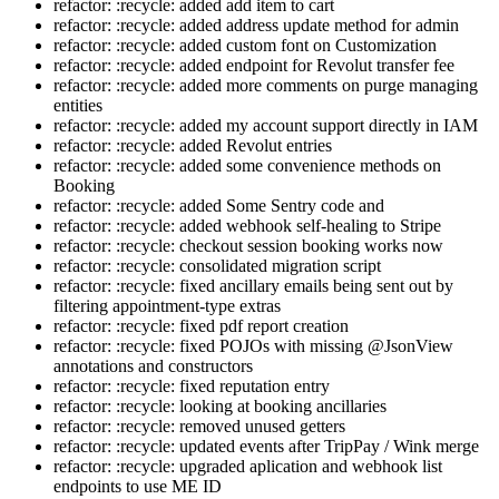
refactor: :recycle: added add item to cart
refactor: :recycle: added address update method for admin
refactor: :recycle: added custom font on Customization
refactor: :recycle: added endpoint for Revolut transfer fee
refactor: :recycle: added more comments on purge managing
entities
refactor: :recycle: added my account support directly in IAM
refactor: :recycle: added Revolut entries
refactor: :recycle: added some convenience methods on
Booking
refactor: :recycle: added Some Sentry code and
refactor: :recycle: added webhook self-healing to Stripe
refactor: :recycle: checkout session booking works now
refactor: :recycle: consolidated migration script
refactor: :recycle: fixed ancillary emails being sent out by
filtering appointment-type extras
refactor: :recycle: fixed pdf report creation
refactor: :recycle: fixed POJOs with missing @JsonView
annotations and constructors
refactor: :recycle: fixed reputation entry
refactor: :recycle: looking at booking ancillaries
refactor: :recycle: removed unused getters
refactor: :recycle: updated events after TripPay / Wink merge
refactor: :recycle: upgraded aplication and webhook list
endpoints to use ME ID