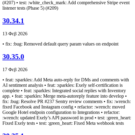
(#207) • test: :white_check_mark: Add comprehensive Stripe event
listener tests (Phase 5) (#209)
30.34.1
13 Φεβ 2026
• fix: :bug: Removed default query param values on endpoint
30.35.0
17 Φεβ 2026
• feat: :sparkles: Add Meta auto-reply for DMs and comments with
AI sentiment analysis • feat: :sparkles: Exely self-certification is
complete • feat: :sparkles: Integrated social replies with Inventory
app. • feat: :sparkles: Merge meta-autoreply feature into develop •
fix: :bug: Resolve PR #237 Sentry review comments • fix: :wrench:
fixed Facebook and Instagram config • refactor: :wrench: moved
Google Hotel endpoin configuration to Integrations • refactor:
:wrench: updated Exely’s API password in prod • test: :green_heart:
Fixed Exely tests • test: :green_heart: Fixed Meta webhook tests