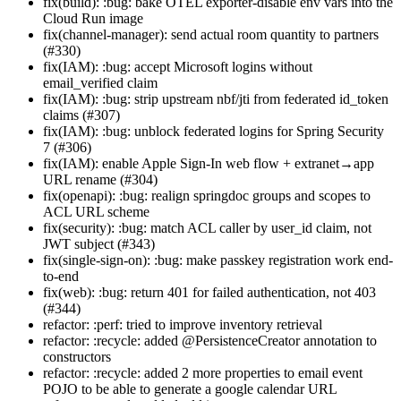
fix(build): :bug: bake OTEL exporter-disable env vars into the
Cloud Run image
fix(channel-manager): send actual room quantity to partners
(#330)
fix(IAM): :bug: accept Microsoft logins without
email_verified claim
fix(IAM): :bug: strip upstream nbf/jti from federated id_token
claims (#307)
fix(IAM): :bug: unblock federated logins for Spring Security
7 (#306)
fix(IAM): enable Apple Sign-In web flow + extranet→app
URL rename (#304)
fix(openapi): :bug: realign springdoc groups and scopes to
ACL URL scheme
fix(security): :bug: match ACL caller by user_id claim, not
JWT subject (#343)
fix(single-sign-on): :bug: make passkey registration work end-
to-end
fix(web): :bug: return 401 for failed authentication, not 403
(#344)
refactor: :perf: tried to improve inventory retrieval
refactor: :recycle: added @PersistenceCreator annotation to
constructors
refactor: :recycle: added 2 more properties to email event
POJO to be able to generate a google calendar URL