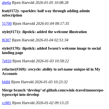
abe6a
Bjorn Harvold
2026-01-05 10:08:28
feat(#172): :sparkles: half way through adding admin
subscription
51700
Bjorn Harvold
2026-01-04 08:17:35
style(#171): :lipstick: added the welcome illustration
f6307
Bjorn Harvold
2026-01-04 02:51:34
style(#170): :lipstick: added Iwuen’s welcome image to social
landing page
7e810
Bjorn Harvold
2026-01-03 10:58:22
refactor(#169): :recycle: ability to url-name unique-id in My
Accounts
bfdfd
Bjorn Harvold
2026-01-03 10:23:32
Merge branch ‘develop’ of github.com:wink-travel/monorepo-
typescript into develop
cc881
Bjorn Harvold
2026-01-02 09:13:25