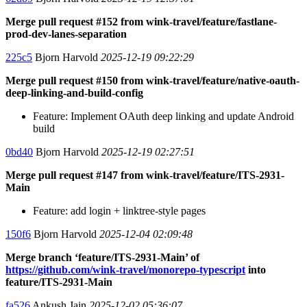
Merge pull request #152 from wink-travel/feature/fastlane-
prod-dev-lanes-separation
225c5
Bjorn Harvold
2025-12-19 09:22:29
Merge pull request #150 from wink-travel/feature/native-oauth-
deep-linking-and-build-config
Feature: Implement OAuth deep linking and update Android
build
0bd40
Bjorn Harvold
2025-12-19 02:27:51
Merge pull request #147 from wink-travel/feature/ITS-2931-
Main
Feature: add login + linktree-style pages
150f6
Bjorn Harvold
2025-12-04 02:09:48
Merge branch ‘feature/ITS-2931-Main’ of
https://github.com/wink-travel/monorepo-typescript
into
feature/ITS-2931-Main
fa526
Ankush Jain
2025-12-02 05:36:07