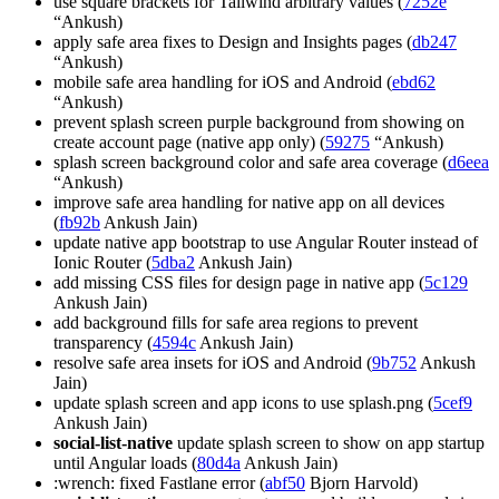
use square brackets for Tailwind arbitrary values (
7252e
“Ankush)
apply safe area fixes to Design and Insights pages (
db247
“Ankush)
mobile safe area handling for iOS and Android (
ebd62
“Ankush)
prevent splash screen purple background from showing on
create account page (native app only) (
59275
“Ankush)
splash screen background color and safe area coverage (
d6eea
“Ankush)
improve safe area handling for native app on all devices
(
fb92b
Ankush Jain)
update native app bootstrap to use Angular Router instead of
Ionic Router (
5dba2
Ankush Jain)
add missing CSS files for design page in native app (
5c129
Ankush Jain)
add background fills for safe area regions to prevent
transparency (
4594c
Ankush Jain)
resolve safe area insets for iOS and Android (
9b752
Ankush
Jain)
update splash screen and app icons to use splash.png (
5cef9
Ankush Jain)
social-list-native
update splash screen to show on app startup
until Angular loads (
80d4a
Ankush Jain)
:wrench: fixed Fastlane error (
abf50
Bjorn Harvold)