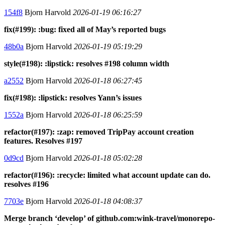
154f8
Bjorn Harvold
2026-01-19 06:16:27
fix(#199): :bug: fixed all of May’s reported bugs
48b0a
Bjorn Harvold
2026-01-19 05:19:29
style(#198): :lipstick: resolves #198 column width
a2552
Bjorn Harvold
2026-01-18 06:27:45
fix(#198): :lipstick: resolves Yann’s issues
1552a
Bjorn Harvold
2026-01-18 06:25:59
refactor(#197): :zap: removed TripPay account creation
features. Resolves #197
0d9cd
Bjorn Harvold
2026-01-18 05:02:28
refactor(#196): :recycle: limited what account update can do.
resolves #196
7703e
Bjorn Harvold
2026-01-18 04:08:37
Merge branch ‘develop’ of github.com:wink-travel/monorepo-