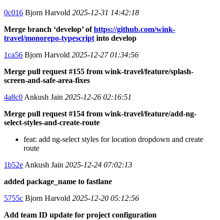
0c016
Bjorn Harvold
2025-12-31 14:42:18
Merge branch ‘develop’ of
https://github.com/wink-
travel/monorepo-typescript
into develop
1ca56
Bjorn Harvold
2025-12-27 01:34:56
Merge pull request #155 from wink-travel/feature/splash-
screen-and-safe-area-fixes
4a8c0
Ankush Jain
2025-12-26 02:16:51
Merge pull request #154 from wink-travel/feature/add-ng-
select-styles-and-create-route
feat: add ng-select styles for location dropdown and create
route
1b52e
Ankush Jain
2025-12-24 07:02:13
added package_name to fastlane
5755c
Bjorn Harvold
2025-12-20 05:12:56
Add team ID update for project configuration