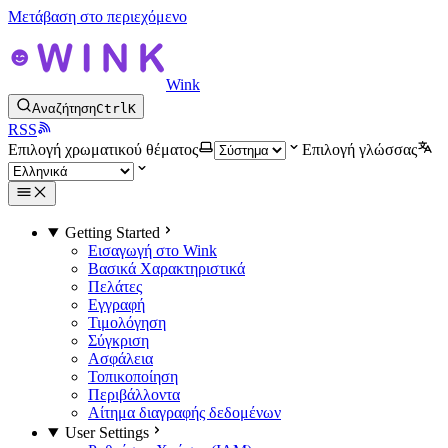
Μετάβαση στο περιεχόμενο
Wink
Αναζήτηση
Ctrl
K
RSS
Επιλογή χρωματικού θέματος
Επιλογή γλώσσας
Getting Started
Εισαγωγή στο Wink
Βασικά Χαρακτηριστικά
Πελάτες
Εγγραφή
Τιμολόγηση
Σύγκριση
Ασφάλεια
Τοπικοποίηση
Περιβάλλοντα
Αίτημα διαγραφής δεδομένων
User Settings