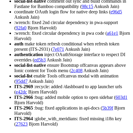
social-list-native
comment out sync and build commands in
Fastlane for Bamboo compatibility (
98c15
Ankush Jain)
coordinate OAuth login flow for native deep links (
e96d5
Ankush Jain)
:wrench: fixed 2nd circular dependency in pwa-support
(
92fa0
Bjorn Harvold)
:wrench: fixed circular dependency in pwa code (
a61e1
Bjorn
Harvold)
auth
make token refresh conditional when refresh token
present (ITS-2931) (
7e071
Ankush Jain)
authentication
inject OAuthStorage interface to respect DI
overrides (
ed5b3
Ankush Jain)
social-list-native
ensure Bootstrap offcanvas appears above
Ionic content for Tools menu (
2c408
Ankush Jain)
social-list
enable Tools offcanvas modal with animation
(
95dd7
Ankush Jain)
ITS-2969
:recycle: added /dashboard to app launcher urls
(
e42dc
Bjorn Harvold)
ITS-2966
:bug: added mobile option to open sidebar (
603d1
Bjorn Harvold)
ITS-2965
:bug: fixed applications in api-docs (
5b39f
Bjorn
Harvold)
ITS-2964
:globe_with_meridians: fixed missing i18n key
(
27623
Bjorn Harvold)