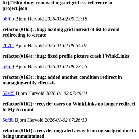
fix(#166): :bug: removed ng-sortgrid css reference in
project.json
b8f0b
Bjorn Harvold
2026-01-02 09:13:18
refactor(#165): :bug: loading grid instead of list to avoid
redirecting to /create
2b76f
Bjorn Harvold
2026-01-02 08:54:07
refactor(#164): :bug: fixed profile picture crash i WinkLinks
52fd9
Bjorn Harvold
2026-01-02 08:23:55
refactor(#163): :bug: added another condition redirect in
managing-entity.effects.ts
53e25
Bjorn Harvold
2026-01-02 07:49:11
refactor(#162): :recycle: users on WinkLinks no longer redirect
to My Account
5efdb
Bjorn Harvold
2026-01-02 07:26:19
refactor(#161): :recycle: migrated away from ng-sortgrid due to
being unmaintained