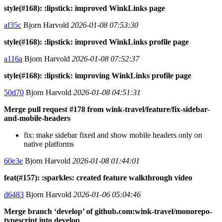
style(#168): :lipstick: improved WinkLinks page
af35c
Bjorn Harvold
2026-01-08 07:53:30
style(#168): :lipstick: improved WinkLinks profile page
a116a
Bjorn Harvold
2026-01-08 07:52:37
style(#168): :lipstick: improving WinkLinks profile page
50d70
Bjorn Harvold
2026-01-08 04:51:31
Merge pull request #178 from wink-travel/feature/fix-sidebar-
and-mobile-headers
fix: make sidebar fixed and show mobile headers only on
native platforms
60e3e
Bjorn Harvold
2026-01-08 01:44:01
feat(#157): :sparkles: created feature walkthrough video
d6483
Bjorn Harvold
2026-01-06 05:04:46
Merge branch ‘develop’ of github.com:wink-travel/monorepo-
typescript into develop