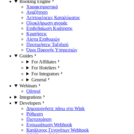
Booking Engine
Χαρακτηριστικά
Αναζήτηση
Λεπτομέρειες Καταλύματος
Ολοκλήρωση αγοράς
Επιβεβαίωση Κράτησης
Κρατήσεις
Λίστα Επιθυμιών
Προτιμήσεις Ταξιδιού
Όροι Παροχής Υπηρεσιών
Guides
For Affiliates
For Hoteliers
For Integrators
General
Webinars
Οδηγοί
Integrations
Developers
Δημιουργήστε πάνω στο Wink
Ρύθμιση
Πιστοποίηση
Ενσωμάτωση Webhook
Κατάλογος Γεγονότων Webhook