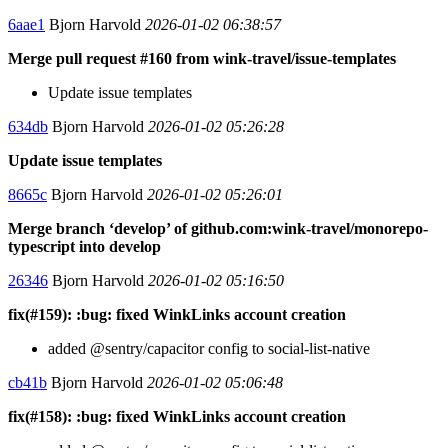
6aae1
Bjorn Harvold
2026-01-02 06:38:57
Merge pull request #160 from wink-travel/issue-templates
Update issue templates
634db
Bjorn Harvold
2026-01-02 05:26:28
Update issue templates
8665c
Bjorn Harvold
2026-01-02 05:26:01
Merge branch ‘develop’ of github.com:wink-travel/monorepo-
typescript into develop
26346
Bjorn Harvold
2026-01-02 05:16:50
fix(#159): :bug: fixed WinkLinks account creation
added @sentry/capacitor config to social-list-native
cb41b
Bjorn Harvold
2026-01-02 05:06:48
fix(#158): :bug: fixed WinkLinks account creation