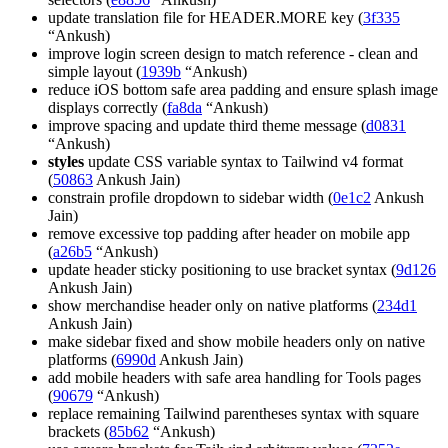
update translation file for HEADER.MORE key (
3f335
“Ankush)
improve login screen design to match reference - clean and
simple layout (
1939b
“Ankush)
reduce iOS bottom safe area padding and ensure splash image
displays correctly (
fa8da
“Ankush)
improve spacing and update third theme message (
d0831
“Ankush)
styles
update CSS variable syntax to Tailwind v4 format
(
50863
Ankush Jain)
constrain profile dropdown to sidebar width (
0e1c2
Ankush
Jain)
remove excessive top padding after header on mobile app
(
a26b5
“Ankush)
update header sticky positioning to use bracket syntax (
9d126
Ankush Jain)
show merchandise header only on native platforms (
234d1
Ankush Jain)
make sidebar fixed and show mobile headers only on native
platforms (
6990d
Ankush Jain)
add mobile headers with safe area handling for Tools pages
(
90679
“Ankush)
replace remaining Tailwind parentheses syntax with square
brackets (
85b62
“Ankush)