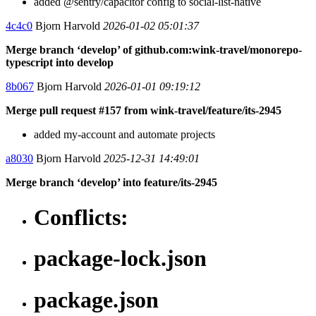
added @sentry/capacitor config to social-list-native
4c4c0
Bjorn Harvold
2026-01-02 05:01:37
Merge branch ‘develop’ of github.com:wink-travel/monorepo-
typescript into develop
8b067
Bjorn Harvold
2026-01-01 09:19:12
Merge pull request #157 from wink-travel/feature/its-2945
added my-account and automate projects
a8030
Bjorn Harvold
2025-12-31 14:49:01
Merge branch ‘develop’ into feature/its-2945
Conflicts:
package-lock.json
package.json