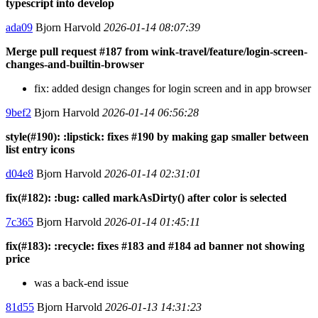
typescript into develop
ada09
Bjorn Harvold
2026-01-14 08:07:39
Merge pull request #187 from wink-travel/feature/login-screen-
changes-and-builtin-browser
fix: added design changes for login screen and in app browser
9bef2
Bjorn Harvold
2026-01-14 06:56:28
style(#190): :lipstick: fixes #190 by making gap smaller between
list entry icons
d04e8
Bjorn Harvold
2026-01-14 02:31:01
fix(#182): :bug: called markAsDirty() after color is selected
7c365
Bjorn Harvold
2026-01-14 01:45:11
fix(#183): :recycle: fixes #183 and #184 ad banner not showing
price
was a back-end issue
81d55
Bjorn Harvold
2026-01-13 14:31:23