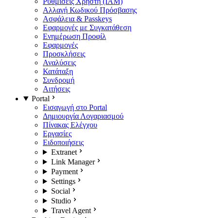
Ρυθμίσεις Χρήστη (IAM)
Αλλαγή Κωδικού Πρόσβασης
Ασφάλεια & Passkeys
Εφαρμογές με Συγκατάθεση
Ενημέρωση Προφίλ
Εφαρμογές
Προσκλήσεις
Αναλύσεις
Κατάταξη
Συνδρομή
Αιτήσεις
Portal
Εισαγωγή στο Portal
Δημιουργία Λογαριασμού
Πίνακας Ελέγχου
Εργασίες
Ειδοποιήσεις
Extranet
Link Manager
Payment
Settings
Social
Studio
Travel Agent