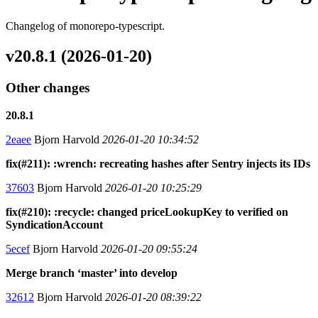
Changelog of monorepo-typescript.
v20.8.1 (2026-01-20)
Other changes
20.8.1
2eaee
Bjorn Harvold
2026-01-20 10:34:52
fix(#211): :wrench: recreating hashes after Sentry injects its IDs
37603
Bjorn Harvold
2026-01-20 10:25:29
fix(#210): :recycle: changed priceLookupKey to verified on
SyndicationAccount
5ecef
Bjorn Harvold
2026-01-20 09:55:24
Merge branch ‘master’ into develop
32612
Bjorn Harvold
2026-01-20 08:39:22