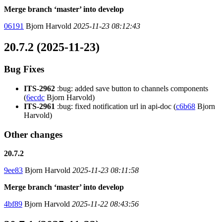
Merge branch ‘master’ into develop
06191
Bjorn Harvold
2025-11-23 08:12:43
20.7.2 (2025-11-23)
Bug Fixes
ITS-2962
:bug: added save button to channels components
(
6ecdc
Bjorn Harvold)
ITS-2961
:bug: fixed notification url in api-doc (
c6b68
Bjorn
Harvold)
Other changes
20.7.2
9ee83
Bjorn Harvold
2025-11-23 08:11:58
Merge branch ‘master’ into develop
4bf89
Bjorn Harvold
2025-11-22 08:43:56