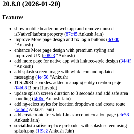
20.8.0 (2026-01-20)
Features
show mobile header on web app and remove unused
isNativePlatform property (
87c45
Ankush Jain)
improve More page design and fix login buttons (
3c0d0
“Ankush)
enhance More page design with premium styling and
improved UX (
c0823
“Ankush)
add more page for native app with linktree-style design (
344ff
“Ankush)
add splash screen image with wink icon and updated
messaging (
4e458
“Ankush)
ITS-2983
:sparkles: added managng entity creation page
(
f4bb8
Bjorn Harvold)
update splash screen duration to 3 seconds and add safe area
handling (
f406d
Ankush Jain)
add ng-select styles for location dropdown and create route
(
5dbd2
Ankush Jain)
add create route for wink Links account creation page (
cfe58
Ankush Jain)
social-list-native
replace preloader with splash screen using
splash.png (
1f9e2
Ankush Jain)