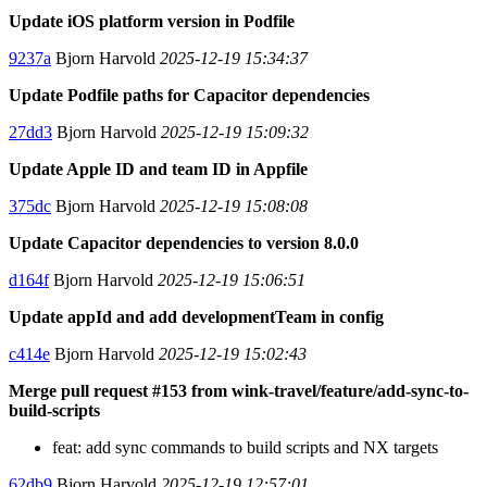
Update iOS platform version in Podfile
9237a
Bjorn Harvold
2025-12-19 15:34:37
Update Podfile paths for Capacitor dependencies
27dd3
Bjorn Harvold
2025-12-19 15:09:32
Update Apple ID and team ID in Appfile
375dc
Bjorn Harvold
2025-12-19 15:08:08
Update Capacitor dependencies to version 8.0.0
d164f
Bjorn Harvold
2025-12-19 15:06:51
Update appId and add developmentTeam in config
c414e
Bjorn Harvold
2025-12-19 15:02:43
Merge pull request #153 from wink-travel/feature/add-sync-to-
build-scripts
feat: add sync commands to build scripts and NX targets
62db9
Bjorn Harvold
2025-12-19 12:57:01