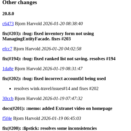
Other changes
20.8.0
c6473
Bjorn Harvold
2026-01-20 08:38:40
fix(#203): :bug: fixed inventory form not using
ManagingEntityFacade. fixes #203
efcc7
Bjorn Harvold
2026-01-20 04:02:58
fix(#194): :bug: fixed ranked list not saving. resolves #194
1da8e
Bjorn Harvold
2026-01-19 08:31:47
fix(#202): :bug: fixed incorrect accountId being used
resolves wink-travel/issues#14 and fixes #202
30ccb
Bjorn Harvold
2026-01-19 07:47:32
docs(#201): :memo: added Extranet video on homepage
f5f4e
Bjorn Harvold
2026-01-19 06:45:03
fix(#200): :lipstick: resolves some inconsistencies