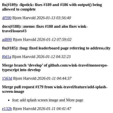
fix(#189): :lipstick: fixes #189 and #186 with output() being
allowed to complete
4f590
Bjorn Harvold
2026-01-13 03:56:40
docs(#188): :memo: fixes #188 and also fixes wink-
travel/issues#3
ad899
Bjorn Harvold
2026-01-12 07:59:02
fix(#185): :bug: fixed leaderboard page referring to address.city
f0d1a
Bjorn Harvold
2026-01-12 04:32:23
Merge branch ‘develop’ of github.com:wink-travel/monorepo-
typescript into develop
1563d
Bjorn Harvold
2026-01-11 04:44:37
Merge pull request #179 from wink-travel/feature/add-splash-
screen-image
feat: add splash screen image and More page
e132b
Bjorn Harvold
2026-01-11 04:41:47