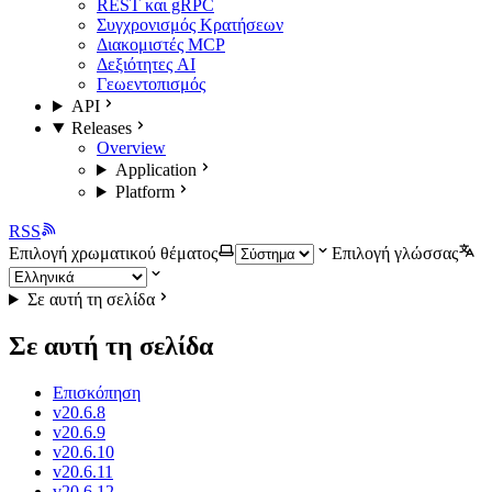
REST και gRPC
Συγχρονισμός Κρατήσεων
Διακομιστές MCP
Δεξιότητες AI
Γεωεντοπισμός
API
Releases
Overview
Application
Platform
RSS
Επιλογή χρωματικού θέματος
Επιλογή γλώσσας
Σε αυτή τη σελίδα
Σε αυτή τη σελίδα
Επισκόπηση
v20.6.8
v20.6.9
v20.6.10
v20.6.11
v20.6.12