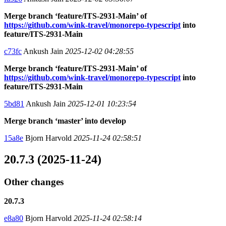
Merge branch ‘feature/ITS-2931-Main’ of
https://github.com/wink-travel/monorepo-typescript
into
feature/ITS-2931-Main
c73fc
Ankush Jain
2025-12-02 04:28:55
Merge branch ‘feature/ITS-2931-Main’ of
https://github.com/wink-travel/monorepo-typescript
into
feature/ITS-2931-Main
5bd81
Ankush Jain
2025-12-01 10:23:54
Merge branch ‘master’ into develop
15a8e
Bjorn Harvold
2025-11-24 02:58:51
20.7.3 (2025-11-24)
Other changes
20.7.3
e8a80
Bjorn Harvold
2025-11-24 02:58:14