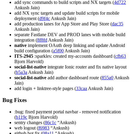
add sync commands to build scripts and NX targets (
4d722
Ankush Jain)
add NX sync targets and update build scripts for mobile
deployment (
d9f4c
Ankush Jain)
add production lanes for App Store and Play Store (
dac35
Ankush Jain)
separate Fastlane DEV and PROD lanes with mobile build
integration (
8f8fd
Ankush Jain)
native
implement OAuth deep linking and update Android
build configuration (
a5f00
Ankush Jain)
ITS-2945
:sparkles: created my-accounts dashboard (
cfb63
Bjorn Harvold)
social-list-native
integrate Ionic router and fix native layout
(
b5a3a
Ankush Jain)
social-list-native
add author dashboard route (
855a0
Ankush
Jain)
add login + linktree-style pages (
33caa
Ankush Jain)
Bug Fixes
:bug: fixed payment portal navbar - removed notification
(
b119c
Bjorn Harvold)
sentry changes (
86c1c
“Ankush)
web logout (
f6983
“Ankush)
github bot fix (
08a11
“Ankush)