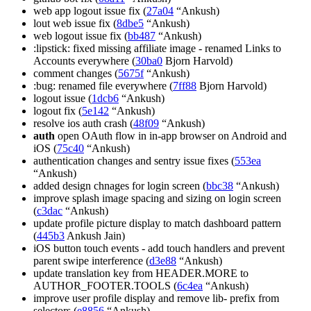
web app logout issue fix (
27a04
“Ankush)
lout web issue fix (
8dbe5
“Ankush)
web logout issue fix (
bb487
“Ankush)
:lipstick: fixed missing affiliate image - renamed Links to
Accounts everywhere (
30ba0
Bjorn Harvold)
comment changes (
5675f
“Ankush)
:bug: renamed file everywhere (
7ff88
Bjorn Harvold)
logout issue (
1dcb6
“Ankush)
logout fix (
5e142
“Ankush)
resolve ios auth crash (
48f09
“Ankush)
auth
open OAuth flow in in-app browser on Android and
iOS (
75c40
“Ankush)
authentication changes and sentry issue fixes (
553ea
“Ankush)
added design chnages for login screen (
bbc38
“Ankush)
improve splash image spacing and sizing on login screen
(
c3dac
“Ankush)
update profile picture display to match dashboard pattern
(
445b3
Ankush Jain)
iOS button touch events - add touch handlers and prevent
parent swipe interference (
d3e88
“Ankush)
update translation key from HEADER.MORE to
AUTHOR_FOOTER.TOOLS (
6c4ea
“Ankush)
improve user profile display and remove lib- prefix from
selectors (
e8856
“Ankush)