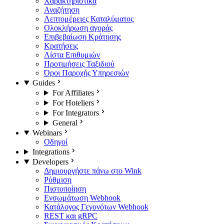
Χαρακτηριστικά
Αναζήτηση
Λεπτομέρειες Καταλύματος
Ολοκλήρωση αγοράς
Επιβεβαίωση Κράτησης
Κρατήσεις
Λίστα Επιθυμιών
Προτιμήσεις Ταξιδιού
Όροι Παροχής Υπηρεσιών
Guides
For Affiliates
For Hoteliers
For Integrators
General
Webinars
Οδηγοί
Integrations
Developers
Δημιουργήστε πάνω στο Wink
Ρύθμιση
Πιστοποίηση
Ενσωμάτωση Webhook
Κατάλογος Γεγονότων Webhook
REST και gRPC