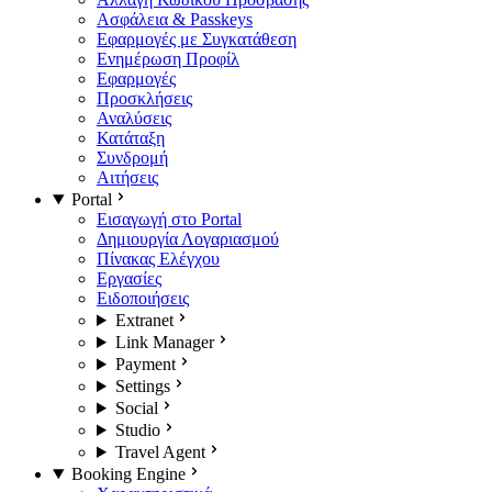
Ασφάλεια & Passkeys
Εφαρμογές με Συγκατάθεση
Ενημέρωση Προφίλ
Εφαρμογές
Προσκλήσεις
Αναλύσεις
Κατάταξη
Συνδρομή
Αιτήσεις
Portal
Εισαγωγή στο Portal
Δημιουργία Λογαριασμού
Πίνακας Ελέγχου
Εργασίες
Ειδοποιήσεις
Extranet
Link Manager
Payment
Settings
Social
Studio
Travel Agent
Booking Engine