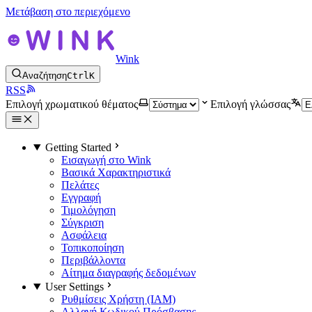
Μετάβαση στο περιεχόμενο
Wink
Αναζήτηση
Ctrl
K
RSS
Επιλογή χρωματικού θέματος
Επιλογή γλώσσας
Getting Started
Εισαγωγή στο Wink
Βασικά Χαρακτηριστικά
Πελάτες
Εγγραφή
Τιμολόγηση
Σύγκριση
Ασφάλεια
Τοπικοποίηση
Περιβάλλοντα
Αίτημα διαγραφής δεδομένων
User Settings
Ρυθμίσεις Χρήστη (IAM)
Αλλαγή Κωδικού Πρόσβασης