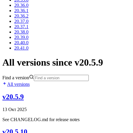
20.36.0
20.36.1
20.36.2
20.37.0
20.37.1
20.38.0
20.39.0
20.40.0
20.41.0
All versions since v20.5.9
Find a version
All versions
v20.5.9
13 Οκτ 2025
See CHANGELOG.md for release notes
v20.5.10