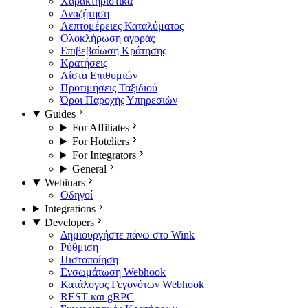
Χαρακτηριστικά
Αναζήτηση
Λεπτομέρειες Καταλύματος
Ολοκλήρωση αγοράς
Επιβεβαίωση Κράτησης
Κρατήσεις
Λίστα Επιθυμιών
Προτιμήσεις Ταξιδιού
Όροι Παροχής Υπηρεσιών
Guides
For Affiliates
For Hoteliers
For Integrators
General
Webinars
Οδηγοί
Integrations
Developers
Δημιουργήστε πάνω στο Wink
Ρύθμιση
Πιστοποίηση
Ενσωμάτωση Webhook
Κατάλογος Γεγονότων Webhook
REST και gRPC