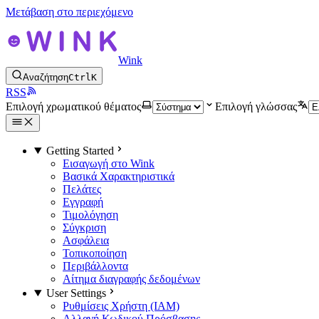
Μετάβαση στο περιεχόμενο
Wink
Αναζήτηση
Ctrl
K
RSS
Επιλογή χρωματικού θέματος
Επιλογή γλώσσας
Getting Started
Εισαγωγή στο Wink
Βασικά Χαρακτηριστικά
Πελάτες
Εγγραφή
Τιμολόγηση
Σύγκριση
Ασφάλεια
Τοπικοποίηση
Περιβάλλοντα
Αίτημα διαγραφής δεδομένων
User Settings
Ρυθμίσεις Χρήστη (IAM)
Αλλαγή Κωδικού Πρόσβασης