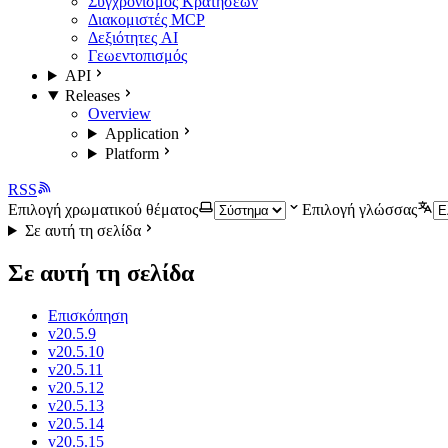
Συγχρονισμός Κρατήσεων
Διακομιστές MCP
Δεξιότητες AI
Γεωεντοπισμός
API
Releases
Overview
Application
Platform
RSS
Επιλογή χρωματικού θέματος
Επιλογή γλώσσας
Σε αυτή τη σελίδα
Σε αυτή τη σελίδα
Επισκόπηση
v20.5.9
v20.5.10
v20.5.11
v20.5.12
v20.5.13
v20.5.14
v20.5.15