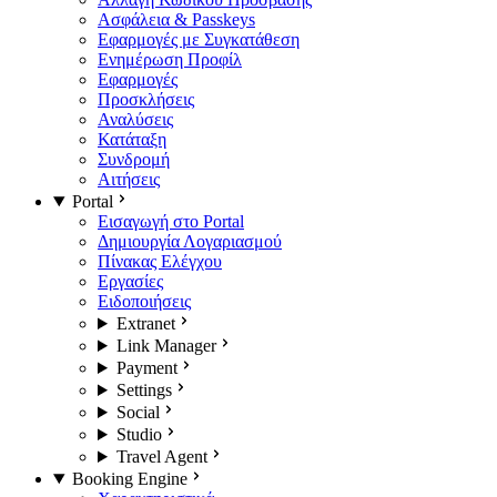
Ασφάλεια & Passkeys
Εφαρμογές με Συγκατάθεση
Ενημέρωση Προφίλ
Εφαρμογές
Προσκλήσεις
Αναλύσεις
Κατάταξη
Συνδρομή
Αιτήσεις
Portal
Εισαγωγή στο Portal
Δημιουργία Λογαριασμού
Πίνακας Ελέγχου
Εργασίες
Ειδοποιήσεις
Extranet
Link Manager
Payment
Settings
Social
Studio
Travel Agent
Booking Engine