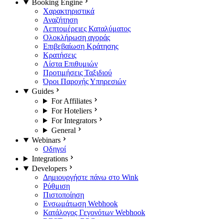
Booking Engine
Χαρακτηριστικά
Αναζήτηση
Λεπτομέρειες Καταλύματος
Ολοκλήρωση αγοράς
Επιβεβαίωση Κράτησης
Κρατήσεις
Λίστα Επιθυμιών
Προτιμήσεις Ταξιδιού
Όροι Παροχής Υπηρεσιών
Guides
For Affiliates
For Hoteliers
For Integrators
General
Webinars
Οδηγοί
Integrations
Developers
Δημιουργήστε πάνω στο Wink
Ρύθμιση
Πιστοποίηση
Ενσωμάτωση Webhook
Κατάλογος Γεγονότων Webhook