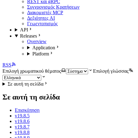
REST και gRPC
Συγχρονισμός Κρατήσεων
Διακομιστές MCP
Δεξιότητες AI
Γεωεντοπισμός
API
Releases
Overview
Application
Platform
RSS
Επιλογή χρωματικού θέματος
Επιλογή γλώσσας
Σε αυτή τη σελίδα
Σε αυτή τη σελίδα
Επισκόπηση
v19.8.5
v19.8.6
v19.8.7
v19.8.8
v19.8.9