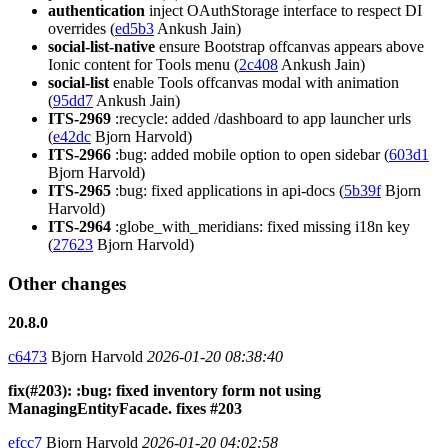
authentication
inject OAuthStorage interface to respect DI
overrides (
ed5b3
Ankush Jain)
social-list-native
ensure Bootstrap offcanvas appears above
Ionic content for Tools menu (
2c408
Ankush Jain)
social-list
enable Tools offcanvas modal with animation
(
95dd7
Ankush Jain)
ITS-2969
:recycle: added /dashboard to app launcher urls
(
e42dc
Bjorn Harvold)
ITS-2966
:bug: added mobile option to open sidebar (
603d1
Bjorn Harvold)
ITS-2965
:bug: fixed applications in api-docs (
5b39f
Bjorn
Harvold)
ITS-2964
:globe_with_meridians: fixed missing i18n key
(
27623
Bjorn Harvold)
Other changes
20.8.0
c6473
Bjorn Harvold
2026-01-20 08:38:40
fix(#203): :bug: fixed inventory form not using
ManagingEntityFacade. fixes #203
efcc7
Bjorn Harvold
2026-01-20 04:02:58