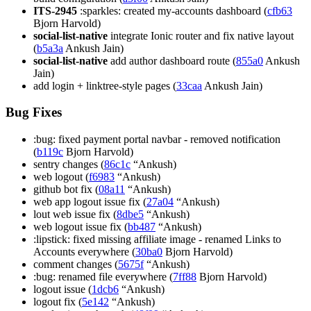
ITS-2945
:sparkles: created my-accounts dashboard (
cfb63
Bjorn Harvold)
social-list-native
integrate Ionic router and fix native layout
(
b5a3a
Ankush Jain)
social-list-native
add author dashboard route (
855a0
Ankush
Jain)
add login + linktree-style pages (
33caa
Ankush Jain)
Bug Fixes
:bug: fixed payment portal navbar - removed notification
(
b119c
Bjorn Harvold)
sentry changes (
86c1c
“Ankush)
web logout (
f6983
“Ankush)
github bot fix (
08a11
“Ankush)
web app logout issue fix (
27a04
“Ankush)
lout web issue fix (
8dbe5
“Ankush)
web logout issue fix (
bb487
“Ankush)
:lipstick: fixed missing affiliate image - renamed Links to
Accounts everywhere (
30ba0
Bjorn Harvold)
comment changes (
5675f
“Ankush)
:bug: renamed file everywhere (
7ff88
Bjorn Harvold)
logout issue (
1dcb6
“Ankush)
logout fix (
5e142
“Ankush)