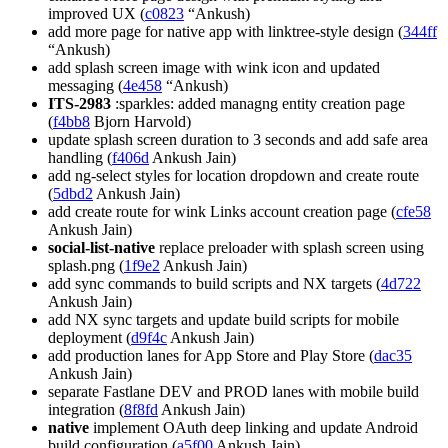
improved UX (
c0823
“Ankush)
add more page for native app with linktree-style design (
344ff
“Ankush)
add splash screen image with wink icon and updated
messaging (
4e458
“Ankush)
ITS-2983
:sparkles: added managng entity creation page
(
f4bb8
Bjorn Harvold)
update splash screen duration to 3 seconds and add safe area
handling (
f406d
Ankush Jain)
add ng-select styles for location dropdown and create route
(
5dbd2
Ankush Jain)
add create route for wink Links account creation page (
cfe58
Ankush Jain)
social-list-native
replace preloader with splash screen using
splash.png (
1f9e2
Ankush Jain)
add sync commands to build scripts and NX targets (
4d722
Ankush Jain)
add NX sync targets and update build scripts for mobile
deployment (
d9f4c
Ankush Jain)
add production lanes for App Store and Play Store (
dac35
Ankush Jain)
separate Fastlane DEV and PROD lanes with mobile build
integration (
8f8fd
Ankush Jain)
native
implement OAuth deep linking and update Android
build configuration (
a5f00
Ankush Jain)