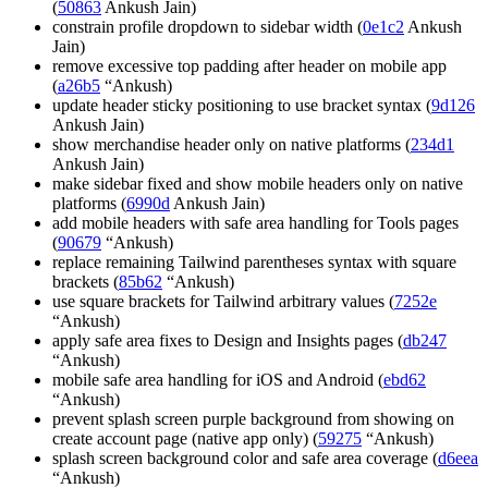
(
50863
Ankush Jain)
constrain profile dropdown to sidebar width (
0e1c2
Ankush
Jain)
remove excessive top padding after header on mobile app
(
a26b5
“Ankush)
update header sticky positioning to use bracket syntax (
9d126
Ankush Jain)
show merchandise header only on native platforms (
234d1
Ankush Jain)
make sidebar fixed and show mobile headers only on native
platforms (
6990d
Ankush Jain)
add mobile headers with safe area handling for Tools pages
(
90679
“Ankush)
replace remaining Tailwind parentheses syntax with square
brackets (
85b62
“Ankush)
use square brackets for Tailwind arbitrary values (
7252e
“Ankush)
apply safe area fixes to Design and Insights pages (
db247
“Ankush)
mobile safe area handling for iOS and Android (
ebd62
“Ankush)
prevent splash screen purple background from showing on
create account page (native app only) (
59275
“Ankush)
splash screen background color and safe area coverage (
d6eea
“Ankush)