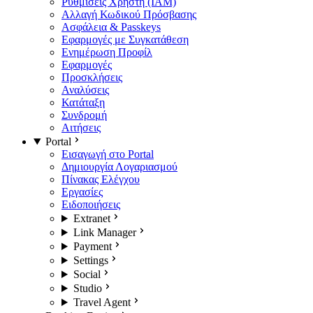
Ρυθμίσεις Χρήστη (IAM)
Αλλαγή Κωδικού Πρόσβασης
Ασφάλεια & Passkeys
Εφαρμογές με Συγκατάθεση
Ενημέρωση Προφίλ
Εφαρμογές
Προσκλήσεις
Αναλύσεις
Κατάταξη
Συνδρομή
Αιτήσεις
Portal
Εισαγωγή στο Portal
Δημιουργία Λογαριασμού
Πίνακας Ελέγχου
Εργασίες
Ειδοποιήσεις
Extranet
Link Manager
Payment
Settings
Social
Studio
Travel Agent