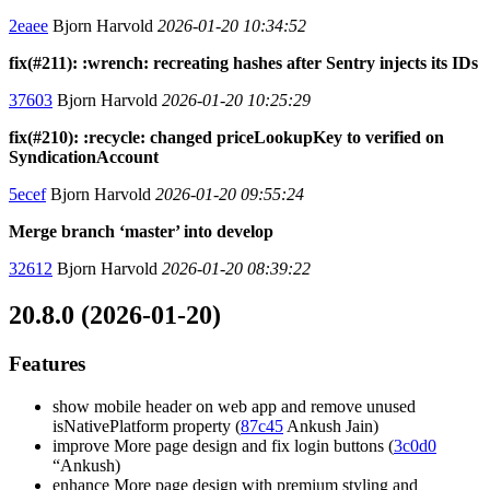
2eaee
Bjorn Harvold
2026-01-20 10:34:52
fix(#211): :wrench: recreating hashes after Sentry injects its IDs
37603
Bjorn Harvold
2026-01-20 10:25:29
fix(#210): :recycle: changed priceLookupKey to verified on
SyndicationAccount
5ecef
Bjorn Harvold
2026-01-20 09:55:24
Merge branch ‘master’ into develop
32612
Bjorn Harvold
2026-01-20 08:39:22
20.8.0 (2026-01-20)
Features
show mobile header on web app and remove unused
isNativePlatform property (
87c45
Ankush Jain)
improve More page design and fix login buttons (
3c0d0
“Ankush)
enhance More page design with premium styling and