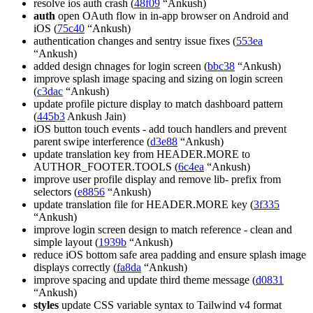
resolve ios auth crash (
48f09
“Ankush)
auth
open OAuth flow in in-app browser on Android and
iOS (
75c40
“Ankush)
authentication changes and sentry issue fixes (
553ea
“Ankush)
added design chnages for login screen (
bbc38
“Ankush)
improve splash image spacing and sizing on login screen
(
c3dac
“Ankush)
update profile picture display to match dashboard pattern
(
445b3
Ankush Jain)
iOS button touch events - add touch handlers and prevent
parent swipe interference (
d3e88
“Ankush)
update translation key from HEADER.MORE to
AUTHOR_FOOTER.TOOLS (
6c4ea
“Ankush)
improve user profile display and remove lib- prefix from
selectors (
e8856
“Ankush)
update translation file for HEADER.MORE key (
3f335
“Ankush)
improve login screen design to match reference - clean and
simple layout (
1939b
“Ankush)
reduce iOS bottom safe area padding and ensure splash image
displays correctly (
fa8da
“Ankush)
improve spacing and update third theme message (
d0831
“Ankush)
styles
update CSS variable syntax to Tailwind v4 format