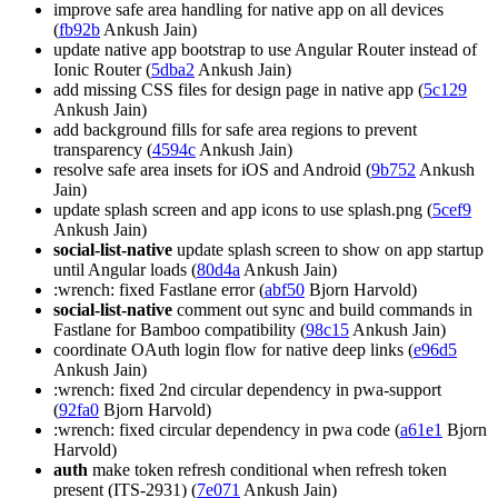
improve safe area handling for native app on all devices
(
fb92b
Ankush Jain)
update native app bootstrap to use Angular Router instead of
Ionic Router (
5dba2
Ankush Jain)
add missing CSS files for design page in native app (
5c129
Ankush Jain)
add background fills for safe area regions to prevent
transparency (
4594c
Ankush Jain)
resolve safe area insets for iOS and Android (
9b752
Ankush
Jain)
update splash screen and app icons to use splash.png (
5cef9
Ankush Jain)
social-list-native
update splash screen to show on app startup
until Angular loads (
80d4a
Ankush Jain)
:wrench: fixed Fastlane error (
abf50
Bjorn Harvold)
social-list-native
comment out sync and build commands in
Fastlane for Bamboo compatibility (
98c15
Ankush Jain)
coordinate OAuth login flow for native deep links (
e96d5
Ankush Jain)
:wrench: fixed 2nd circular dependency in pwa-support
(
92fa0
Bjorn Harvold)
:wrench: fixed circular dependency in pwa code (
a61e1
Bjorn
Harvold)
auth
make token refresh conditional when refresh token
present (ITS-2931) (
7e071
Ankush Jain)