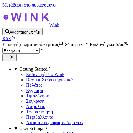
Μετάβαση στο περιεχόμενο
Wink
Αναζήτηση
Ctrl
K
RSS
Επιλογή χρωματικού θέματος
Επιλογή γλώσσας
Getting Started
Εισαγωγή στο Wink
Βασικά Χαρακτηριστικά
Πελάτες
Εγγραφή
Τιμολόγηση
Σύγκριση
Ασφάλεια
Τοπικοποίηση
Περιβάλλοντα
Αίτημα διαγραφής δεδομένων
User Settings