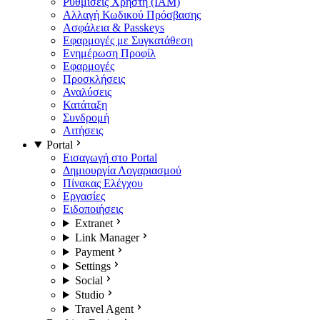
Ρυθμίσεις Χρήστη (IAM)
Αλλαγή Κωδικού Πρόσβασης
Ασφάλεια & Passkeys
Εφαρμογές με Συγκατάθεση
Ενημέρωση Προφίλ
Εφαρμογές
Προσκλήσεις
Αναλύσεις
Κατάταξη
Συνδρομή
Αιτήσεις
Portal
Εισαγωγή στο Portal
Δημιουργία Λογαριασμού
Πίνακας Ελέγχου
Εργασίες
Ειδοποιήσεις
Extranet
Link Manager
Payment
Settings
Social
Studio
Travel Agent