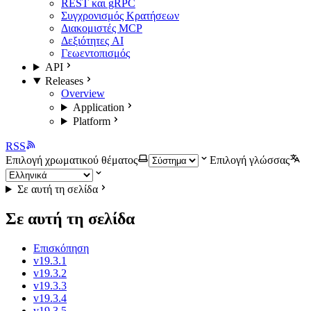
REST και gRPC
Συγχρονισμός Κρατήσεων
Διακομιστές MCP
Δεξιότητες AI
Γεωεντοπισμός
API
Releases
Overview
Application
Platform
RSS
Επιλογή χρωματικού θέματος
Επιλογή γλώσσας
Σε αυτή τη σελίδα
Σε αυτή τη σελίδα
Επισκόπηση
v19.3.1
v19.3.2
v19.3.3
v19.3.4
v19.3.5