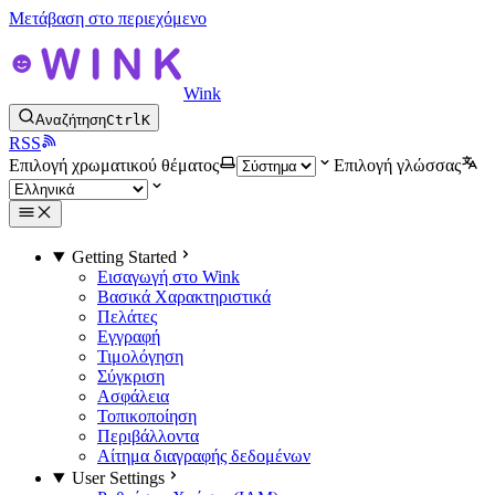
Μετάβαση στο περιεχόμενο
Wink
Αναζήτηση
Ctrl
K
RSS
Επιλογή χρωματικού θέματος
Επιλογή γλώσσας
Getting Started
Εισαγωγή στο Wink
Βασικά Χαρακτηριστικά
Πελάτες
Εγγραφή
Τιμολόγηση
Σύγκριση
Ασφάλεια
Τοπικοποίηση
Περιβάλλοντα
Αίτημα διαγραφής δεδομένων
User Settings