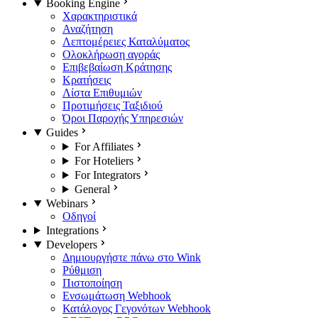
Booking Engine
Χαρακτηριστικά
Αναζήτηση
Λεπτομέρειες Καταλύματος
Ολοκλήρωση αγοράς
Επιβεβαίωση Κράτησης
Κρατήσεις
Λίστα Επιθυμιών
Προτιμήσεις Ταξιδιού
Όροι Παροχής Υπηρεσιών
Guides
For Affiliates
For Hoteliers
For Integrators
General
Webinars
Οδηγοί
Integrations
Developers
Δημιουργήστε πάνω στο Wink
Ρύθμιση
Πιστοποίηση
Ενσωμάτωση Webhook
Κατάλογος Γεγονότων Webhook