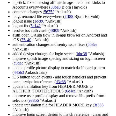
:lipstick: fixed missing affiliate image - renamed Links to
Accounts everywhere (
30ba0
Bjorn Harvold)
comment changes (
5675f
“Ankush)
:bug: renamed file everywhere (
7ff88
Bjorn Harvold)
logout issue (
1dcb6
“Ankush)
logout fix (
5e142
“Ankush)
resolve ios auth crash (
48f09
“Ankush)
auth
open OAuth flow in in-app browser on Android and
iOS (
75c40
“Ankush)
authentication changes and sentry issue fixes (
553ea
“Ankush)
added design chnages for login screen (
bbc38
“Ankush)
improve splash image spacing and sizing on login screen
(
c3dac
“Ankush)
update profile picture display to match dashboard pattern
(
445b3
Ankush Jain)
iOS button touch events - add touch handlers and prevent
parent swipe interference (
d3e88
“Ankush)
update translation key from HEADER.MORE to
AUTHOR_FOOTER.TOOLS (
6c4ea
“Ankush)
improve user profile display and remove lib- prefix from
selectors (
e8856
“Ankush)
update translation file for HEADER.MORE key (
3f335
“Ankush)
improve login screen design to match reference - clean and