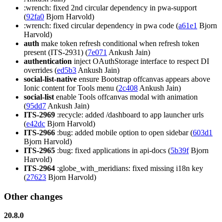
:wrench: fixed 2nd circular dependency in pwa-support
(
92fa0
Bjorn Harvold)
:wrench: fixed circular dependency in pwa code (
a61e1
Bjorn
Harvold)
auth
make token refresh conditional when refresh token
present (ITS-2931) (
7e071
Ankush Jain)
authentication
inject OAuthStorage interface to respect DI
overrides (
ed5b3
Ankush Jain)
social-list-native
ensure Bootstrap offcanvas appears above
Ionic content for Tools menu (
2c408
Ankush Jain)
social-list
enable Tools offcanvas modal with animation
(
95dd7
Ankush Jain)
ITS-2969
:recycle: added /dashboard to app launcher urls
(
e42dc
Bjorn Harvold)
ITS-2966
:bug: added mobile option to open sidebar (
603d1
Bjorn Harvold)
ITS-2965
:bug: fixed applications in api-docs (
5b39f
Bjorn
Harvold)
ITS-2964
:globe_with_meridians: fixed missing i18n key
(
27623
Bjorn Harvold)
Other changes
20.8.0