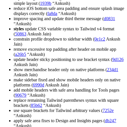
simple layout (
1939b
“Ankush)
reduce iOS bottom safe area padding and ensure splash image
displays correctly (
fa8da
“Ankush)
improve spacing and update third theme message (
d0831
“Ankush)
styles
update CSS variable syntax to Tailwind v4 format
(
50863
Ankush Jain)
constrain profile dropdown to sidebar width (
0e1c2
Ankush
Jain)
remove excessive top padding after header on mobile app
(
a26b5
“Ankush)
update header sticky positioning to use bracket syntax (
9d126
Ankush Jain)
show merchandise header only on native platforms (
234d1
Ankush Jain)
make sidebar fixed and show mobile headers only on native
platforms (
6990d
Ankush Jain)
add mobile headers with safe area handling for Tools pages
(
90679
“Ankush)
replace remaining Tailwind parentheses syntax with square
brackets (
85b62
“Ankush)
use square brackets for Tailwind arbitrary values (
7252e
“Ankush)
apply safe area fixes to Design and Insights pages (
db247
“Ankush)