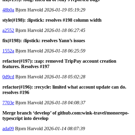
48b0a
Bjorn Harvold
2026-01-19 05:19:29
style(#198): :lipstick: resolves #198 column width
a2552
Bjorn Harvold
2026-01-18 06:27:45
fix(#198): :lipstick: resolves Yann’s issues
1552a
Bjorn Harvold
2026-01-18 06:25:59
refactor(#197): :zap: removed TripPay account creation
features. Resolves #197
0d9cd
Bjorn Harvold
2026-01-18 05:02:28
refactor(#196): :recycle: limited what account update can do.
resolves #196
7703e
Bjorn Harvold
2026-01-18 04:08:37
Merge branch ‘develop’ of github.com:wink-travel/monorepo-
typescript into develop
ada09
Bjorn Harvold
2026-01-14 08:07:39