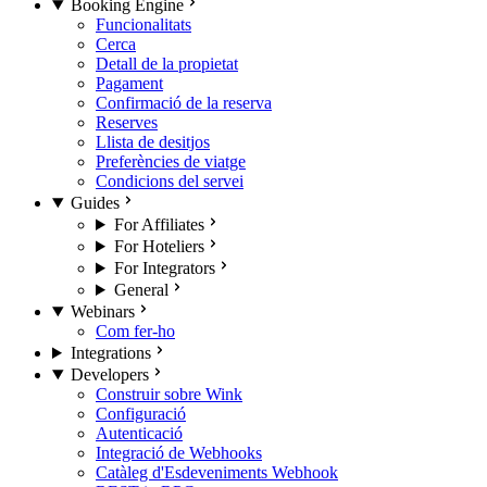
Booking Engine
Funcionalitats
Cerca
Detall de la propietat
Pagament
Confirmació de la reserva
Reserves
Llista de desitjos
Preferències de viatge
Condicions del servei
Guides
For Affiliates
For Hoteliers
For Integrators
General
Webinars
Com fer-ho
Integrations
Developers
Construir sobre Wink
Configuració
Autenticació
Integració de Webhooks
Catàleg d'Esdeveniments Webhook