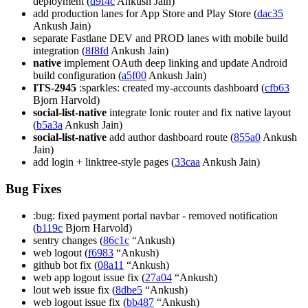
deployment (
d9f4c
Ankush Jain)
add production lanes for App Store and Play Store (
dac35
Ankush Jain)
separate Fastlane DEV and PROD lanes with mobile build
integration (
8f8fd
Ankush Jain)
native
implement OAuth deep linking and update Android
build configuration (
a5f00
Ankush Jain)
ITS-2945
:sparkles: created my-accounts dashboard (
cfb63
Bjorn Harvold)
social-list-native
integrate Ionic router and fix native layout
(
b5a3a
Ankush Jain)
social-list-native
add author dashboard route (
855a0
Ankush
Jain)
add login + linktree-style pages (
33caa
Ankush Jain)
Bug Fixes
:bug: fixed payment portal navbar - removed notification
(
b119c
Bjorn Harvold)
sentry changes (
86c1c
“Ankush)
web logout (
f6983
“Ankush)
github bot fix (
08a11
“Ankush)
web app logout issue fix (
27a04
“Ankush)
lout web issue fix (
8dbe5
“Ankush)
web logout issue fix (
bb487
“Ankush)