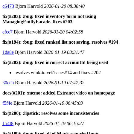
c6473
Bjorn Harvold
2026-01-20 08:38:40
fix(#203): :bug: fixed inventory form not using
ManagingEntityFacade. fixes #203
efcc7
Bjorn Harvold
2026-01-20 04:02:58
fix(#194): :bug: fixed ranked list not saving. resolves #194
1da8e
Bjorn Harvold
2026-01-19 08:31:47
fix(#202): :bug: fixed incorrect accountId being used
resolves wink-travel/issues#14 and fixes #202
30ccb
Bjorn Harvold
2026-01-19 07:47:32
docs(#201): :memo: added Extranet video on homepage
f5f4e
Bjorn Harvold
2026-01-19 06:45:03
fix(#200): :lipstick: resolves some inconsistencies
154f8
Bjorn Harvold
2026-01-19 06:16:27
fix(#199): :bug: fixed all of May’s reported bugs