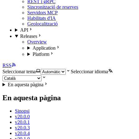
REST i gRPC
Sincronització de reserves
Servidors MCP
Habilitats d'IA
Geolocalització
API
Releases
Overview
Application
Platform
RSS
Seleccionar tema
Seleccionar idioma
En aquesta pàgina
En aquesta pàgina
Sinopsi
v20.0.0
v20.0.1
v20.0.3
v20.0.4
v20.1.0