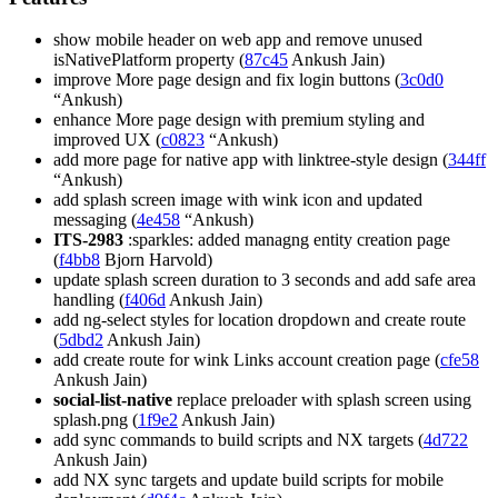
show mobile header on web app and remove unused
isNativePlatform property (
87c45
Ankush Jain)
improve More page design and fix login buttons (
3c0d0
“Ankush)
enhance More page design with premium styling and
improved UX (
c0823
“Ankush)
add more page for native app with linktree-style design (
344ff
“Ankush)
add splash screen image with wink icon and updated
messaging (
4e458
“Ankush)
ITS-2983
:sparkles: added managng entity creation page
(
f4bb8
Bjorn Harvold)
update splash screen duration to 3 seconds and add safe area
handling (
f406d
Ankush Jain)
add ng-select styles for location dropdown and create route
(
5dbd2
Ankush Jain)
add create route for wink Links account creation page (
cfe58
Ankush Jain)
social-list-native
replace preloader with splash screen using
splash.png (
1f9e2
Ankush Jain)
add sync commands to build scripts and NX targets (
4d722
Ankush Jain)
add NX sync targets and update build scripts for mobile