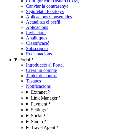
Configuració d'usuari (IAM)
Canviar la contrasenya
Seguretat i Passkeys
Aplicacions Consentides
Actualitza el perfil
Aplicacions
Invitacions
Analítiques
Classificació
Subscripció
Reclamacions
Portal
Introducció al Portal
Crear un compte
Tauler de control
Tasques
Notificacions
Extranet
Link Manager
Payment
Settings
Social
Studio
Travel Agent