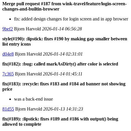
Merge pull request #187 from wink-travel/feature/login-screen-
changes-and-builtin-browser
fix: added design changes for login screen and in app browser
9bef2
Bjorn Harvold
2026-01-14 06:56:28
style(#190): :lipstick: fixes #190 by making gap smaller between
list entry icons
d04e8
Bjorn Harvold
2026-01-14 02:31:01
fix(#182): :bug: called markAsDirty() after color is selected
7c365
Bjorn Harvold
2026-01-14 01:45:11
fix(#183): :recycle: fixes #183 and #184 ad banner not showing
price
was a back-end issue
81d55
Bjorn Harvold
2026-01-13 14:31:23
fix(#189): :lipstick: fixes #189 and #186 with output() being
allowed to complete