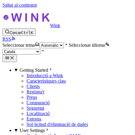
Saltar al contingut
Wink
Cercar
Ctrl
K
RSS
Seleccionar tema
Seleccionar idioma
Getting Started
Introducció a Wink
Característiques clau
Clients
Registra't
Preus
Comparació
Seguretat
Localització
Entorns
Sol·licitud d'eliminació de dades
User Settings