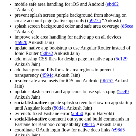
mobile safe area handling for iOS and Android (
ebd62
“Ankush)
prevent splash screen purple background from showing on
create account page (native app only) (
59275
“Ankush)
splash screen background color and safe area coverage (
d6eea
“Ankush)
improve safe area handling for native app on all devices
(
fb92b
Ankush Jain)
update native app bootstrap to use Angular Router instead of
Ionic Router (
5dba2
Ankush Jain)
add missing CSS files for design page in native app (
5c129
Ankush Jain)
add background fills for safe area regions to prevent
transparency (
4594c
Ankush Jain)
resolve safe area insets for iOS and Android (
9b752
Ankush
Jain)
update splash screen and app icons to use splash.png (
5cef9
Ankush Jain)
social-list-native
update splash screen to show on app startup
until Angular loads (
80d4a
Ankush Jain)
:wrench: fixed Fastlane error (
abf50
Bjorn Harvold)
social-list-native
comment out sync and build commands in
Fastlane for Bamboo compatibility (
98c15
Ankush Jain)
coordinate OAuth login flow for native deep links (
e96d5
Ankush Jain)