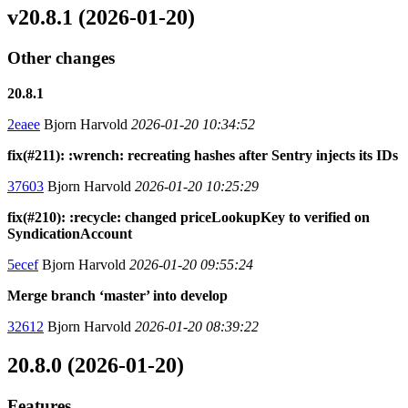
v20.8.1 (2026-01-20)
Other changes
20.8.1
2eaee
Bjorn Harvold
2026-01-20 10:34:52
fix(#211): :wrench: recreating hashes after Sentry injects its IDs
37603
Bjorn Harvold
2026-01-20 10:25:29
fix(#210): :recycle: changed priceLookupKey to verified on
SyndicationAccount
5ecef
Bjorn Harvold
2026-01-20 09:55:24
Merge branch ‘master’ into develop
32612
Bjorn Harvold
2026-01-20 08:39:22
20.8.0 (2026-01-20)
Features