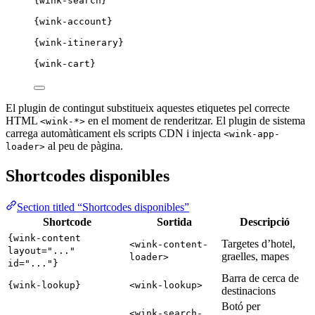
{wink-search}
{wink-account}
{wink-itinerary}
{wink-cart}
El plugin de contingut substitueix aquestes etiquetes pel correcte
HTML
en el moment de renderitzar. El plugin de sistema
<wink-*>
carrega automàticament els scripts CDN i injecta
<wink-app-
al peu de pàgina.
loader>
Shortcodes disponibles
Section titled “Shortcodes disponibles”
Shortcode
Sortida
Descripció
{wink-content
Targetes d’hotel,
<wink-content-
layout="..."
graelles, mapes
loader>
id="..."}
Barra de cerca de
{wink-lookup}
<wink-lookup>
destinacions
Botó per
<wink-search-