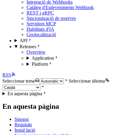
Integració de Webhooks
Catàleg d'Esdeveniments Webhook
REST i gRPC
Sincronització de reserves
Servidors MCP
Habilitats d'IA
Geolocalització
API
Releases
Overview
Application
Platform
RSS
Seleccionar tema
Seleccionar idioma
En aquesta pàgina
En aquesta pàgina
Sinopsi
Requisits
Instal·lació