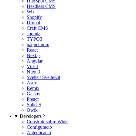
HubSpot CMS
Headless CMS
Wix
Shopify
Drupal
Craft CMS
Joomla
TYPO3
paquet npm
React
Next.js
Angular
Vue 3
Nuxt 3
Svelte / SvelteKit
Astro
Remix
Gatsby
Preact
SolidJS
Qwik
Developers
Construir sobre Wink
Configuració
Autenticació