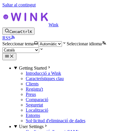
Saltar al contingut
Wink
Cercar
Ctrl
K
RSS
Seleccionar tema
Seleccionar idioma
Getting Started
Introducció a Wink
Característiques clau
Clients
Registra't
Preus
Comparació
Seguretat
Localització
Entorns
Sol·licitud d'eliminació de dades
User Settings