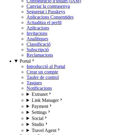
Configuració d'usuari (IAM)
Canviar la contrasenya
Seguretat i Passkeys
Aplicacions Consentides
Actualitza el perfil
Aplicacions
Invitacions
Analítiques
Classificació
Subscripció
Reclamacions
Portal
Introducció al Portal
Crear un compte
Tauler de control
Tasques
Notificacions
Extranet
Link Manager
Payment
Settings
Social
Studio
Travel Agent