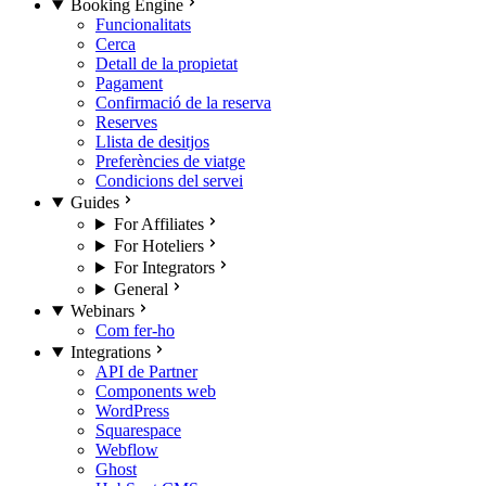
Booking Engine
Funcionalitats
Cerca
Detall de la propietat
Pagament
Confirmació de la reserva
Reserves
Llista de desitjos
Preferències de viatge
Condicions del servei
Guides
For Affiliates
For Hoteliers
For Integrators
General
Webinars
Com fer-ho
Integrations
API de Partner
Components web
WordPress
Squarespace
Webflow
Ghost