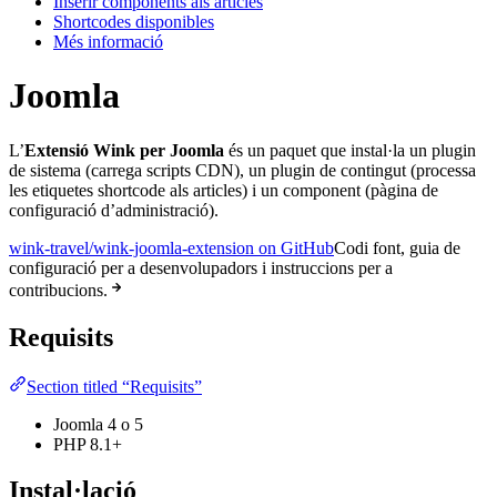
Inserir components als articles
Shortcodes disponibles
Més informació
Joomla
L’
Extensió Wink per Joomla
és un paquet que instal·la un plugin
de sistema (carrega scripts CDN), un plugin de contingut (processa
les etiquetes shortcode als articles) i un component (pàgina de
configuració d’administració).
wink-travel/wink-joomla-extension on GitHub
Codi font, guia de
configuració per a desenvolupadors i instruccions per a
contribucions.
Requisits
Section titled “Requisits”
Joomla 4 o 5
PHP 8.1+
Instal·lació