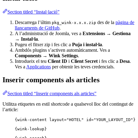
Section titled “Instal·lació”
Descarrega l’últim
des de la
pàgina de
pkg_wink-x.x.x.zip
llançaments de GitHub
.
A l’administració de Joomla, ves a
Extensions → Gestiona
→ Instal·la
.
Pugeu el fitxer zip i fes clic a
Puja i instal·la
.
Ambdós plugins s’activen automàticament. Ves a
Components → Wink Settings
.
Introdueix el teu
Client ID
i
Client Secret
i fes clic a
Desa
.
Ves a
Applications
per obtenir les teves credencials.
Inserir components als articles
Section titled “Inserir components als articles”
Utilitza etiquetes en estil shortcode a qualsevol lloc del contingut de
l’article:
{wink-content layout="HOTEL" id="YOUR_LAYOUT_ID"}
{wink-lookup}