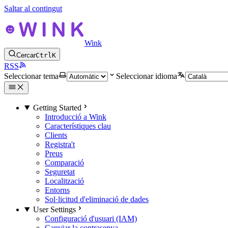
Saltar al contingut
Wink
Cercar
Ctrl
K
RSS
Seleccionar tema
Seleccionar idioma
Getting Started
Introducció a Wink
Característiques clau
Clients
Registra't
Preus
Comparació
Seguretat
Localització
Entorns
Sol·licitud d'eliminació de dades
User Settings
Configuració d'usuari (IAM)
Canviar la contrasenya