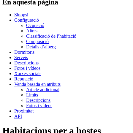
En aquesta pàgina
Sinopsi
Configuració
Ocupació
Altres
Classificació de l’habitació
Composició
Detalls d’alberg
Dormitoris
Serveis
Descripcions
Fotos i vídeos
Xarxes socials
Reputació
Venda basada en atributs
Article addicional
Límits
Descripcions
Fotos i vídeos
Proximitat
API
Habitacions per a hostes