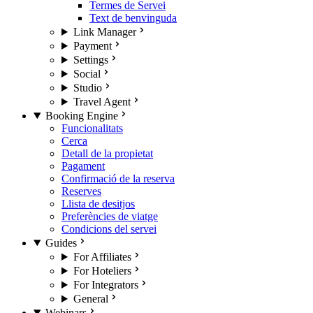
Termes de Servei
Text de benvinguda
Link Manager
Payment
Settings
Social
Studio
Travel Agent
Booking Engine
Funcionalitats
Cerca
Detall de la propietat
Pagament
Confirmació de la reserva
Reserves
Llista de desitjos
Preferències de viatge
Condicions del servei
Guides
For Affiliates
For Hoteliers
For Integrators
General
Webinars