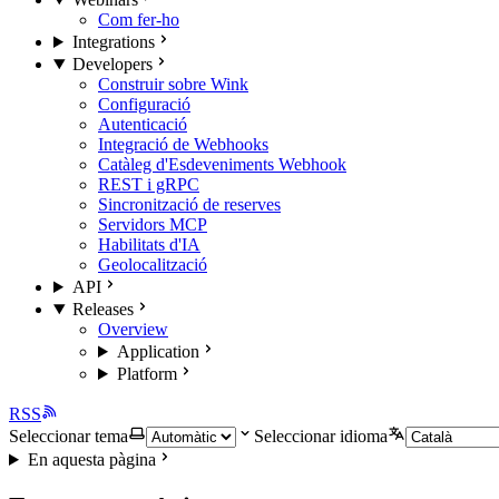
Com fer-ho
Integrations
Developers
Construir sobre Wink
Configuració
Autenticació
Integració de Webhooks
Catàleg d'Esdeveniments Webhook
REST i gRPC
Sincronització de reserves
Servidors MCP
Habilitats d'IA
Geolocalització
API
Releases
Overview
Application
Platform
RSS
Seleccionar tema
Seleccionar idioma
En aquesta pàgina