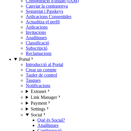
Configuració d'usuari (IAM)
Canviar la contrasenya
Seguretat i Passkeys
Aplicacions Consentides
Actualitza el perfil
Aplicacions
Invitacions
Analítiques
Classificació
Subscripció
Reclamacions
Portal
Introducció al Portal
Crear un compte
Tauler de control
Tasques
Notificacions
Extranet
Link Manager
Payment
Settings
Social
Què és Social?
Analítiques
Configuració