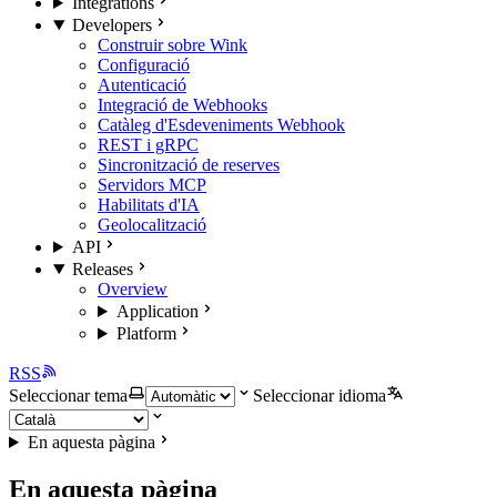
Integrations
Developers
Construir sobre Wink
Configuració
Autenticació
Integració de Webhooks
Catàleg d'Esdeveniments Webhook
REST i gRPC
Sincronització de reserves
Servidors MCP
Habilitats d'IA
Geolocalització
API
Releases
Overview
Application
Platform
RSS
Seleccionar tema
Seleccionar idioma
En aquesta pàgina
En aquesta pàgina