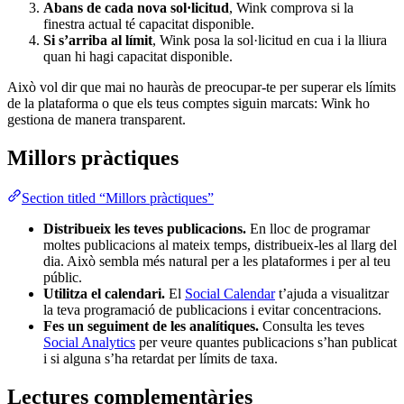
Abans de cada nova sol·licitud
, Wink comprova si la
finestra actual té capacitat disponible.
Si s’arriba al límit
, Wink posa la sol·licitud en cua i la lliura
quan hi hagi capacitat disponible.
Això vol dir que mai no hauràs de preocupar-te per superar els límits
de la plataforma o que els teus comptes siguin marcats: Wink ho
gestiona de manera transparent.
Millors pràctiques
Section titled “Millors pràctiques”
Distribueix les teves publicacions.
En lloc de programar
moltes publicacions al mateix temps, distribueix-les al llarg del
dia. Això sembla més natural per a les plataformes i per al teu
públic.
Utilitza el calendari.
El
Social Calendar
t’ajuda a visualitzar
la teva programació de publicacions i evitar concentracions.
Fes un seguiment de les analítiques.
Consulta les teves
Social Analytics
per veure quantes publicacions s’han publicat
i si alguna s’ha retardat per límits de taxa.
Lectures complementàries