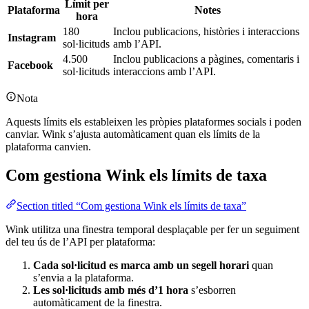
Límit per
Plataforma
Notes
hora
180
Inclou publicacions, històries i interaccions
Instagram
sol·licituds
amb l’API.
4.500
Inclou publicacions a pàgines, comentaris i
Facebook
sol·licituds
interaccions amb l’API.
Nota
Aquests límits els estableixen les pròpies plataformes socials i poden
canviar. Wink s’ajusta automàticament quan els límits de la
plataforma canvien.
Com gestiona Wink els límits de taxa
Section titled “Com gestiona Wink els límits de taxa”
Wink utilitza una finestra temporal desplaçable per fer un seguiment
del teu ús de l’API per plataforma:
Cada sol·licitud es marca amb un segell horari
quan
s’envia a la plataforma.
Les sol·licituds amb més d’1 hora
s’esborren
automàticament de la finestra.