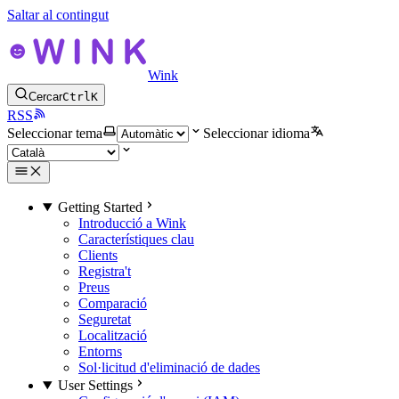
Saltar al contingut
Wink
Cercar
Ctrl
K
RSS
Seleccionar tema
Seleccionar idioma
Getting Started
Introducció a Wink
Característiques clau
Clients
Registra't
Preus
Comparació
Seguretat
Localització
Entorns
Sol·licitud d'eliminació de dades
User Settings