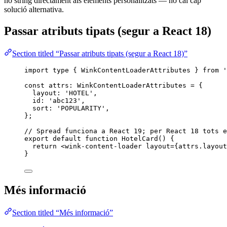
no string directament als elements personalitzats — no cal cap
solució alternativa.
Passar atributs tipats (segur a React 18)
Section titled “Passar atributs tipats (segur a React 18)”
import
type
 { WinkContentLoaderAttributes } 
from
'
const 
attrs
:
WinkContentLoaderAttributes
 = {
layout: 
'
HOTEL
'
,
id: 
'
abc123
'
,
sort: 
'
POPULARITY
'
,
}
;
// Spread funciona a React 19; per React 18 tots e
export
default
function
HotelCard
()
 {
return
<
wink-content-loader
layout
=
{
attrs
.
layout
}
Més informació
Section titled “Més informació”