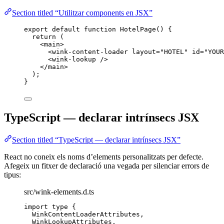
Section titled “Utilitzar components en JSX”
export
default
function
HotelPage
()
 {
return
 (
<
main
>
<
wink-content-loader
layout
=
"
HOTEL
"
id
=
"
YOUR
<
wink-lookup
 />
</
main
>
);
}
TypeScript — declarar intrínsecs JSX
Section titled “TypeScript — declarar intrínsecs JSX”
React no coneix els noms d’elements personalitzats per defecte.
Afegeix un fitxer de declaració una vegada per silenciar errors de
tipus:
src/wink-elements.d.ts
import
type
 {
WinkContentLoaderAttributes,
WinkLookupAttributes,