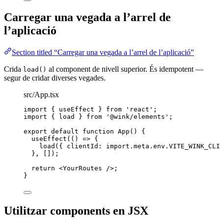
Carregar una vegada a l’arrel de
l’aplicació
Section titled “Carregar una vegada a l’arrel de l’aplicació”
Crida
al component de nivell superior. És idempotent —
load()
segur de cridar diverses vegades.
src/App.tsx
import
 { useEffect } 
from
'
react
'
;
import
 { load } 
from
'
@wink/elements
'
;
export
default
function
App
()
 {
useEffect
(
()
=>
 {
load
({ clientId: 
import.
meta
.
env
.
VITE_WINK_CLI
}
,
 []);
return
<
YourRoutes
 />
;
}
Utilitzar components en JSX