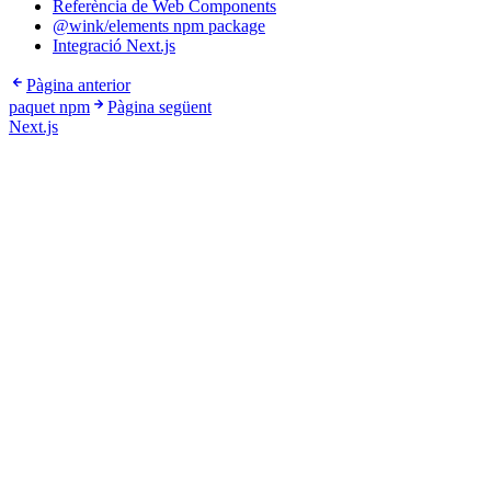
Referència de Web Components
@wink/elements npm package
Integració Next.js
Pàgina anterior
paquet npm
Pàgina següent
Next.js