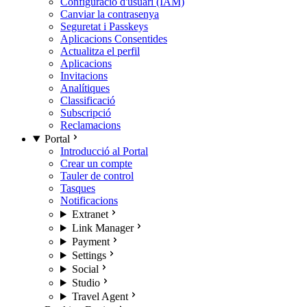
Configuració d'usuari (IAM)
Canviar la contrasenya
Seguretat i Passkeys
Aplicacions Consentides
Actualitza el perfil
Aplicacions
Invitacions
Analítiques
Classificació
Subscripció
Reclamacions
Portal
Introducció al Portal
Crear un compte
Tauler de control
Tasques
Notificacions
Extranet
Link Manager
Payment
Settings
Social
Studio
Travel Agent