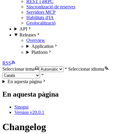
REST i gRPC
Sincronització de reserves
Servidors MCP
Habilitats d'IA
Geolocalització
API
Releases
Overview
Application
Platform
RSS
Seleccionar tema
Seleccionar idioma
En aquesta pàgina
En aquesta pàgina
Sinopsi
Version v20.0.1
Changelog