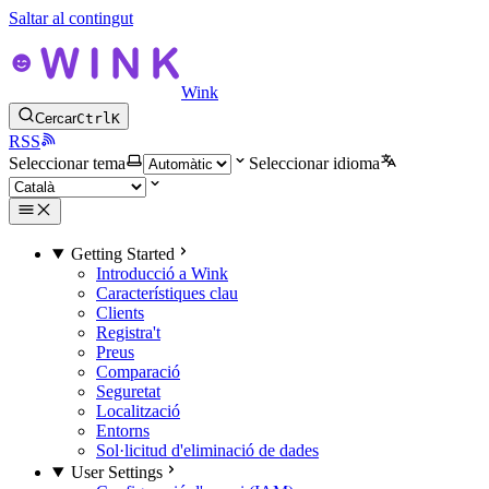
Saltar al contingut
Wink
Cercar
Ctrl
K
RSS
Seleccionar tema
Seleccionar idioma
Getting Started
Introducció a Wink
Característiques clau
Clients
Registra't
Preus
Comparació
Seguretat
Localització
Entorns
Sol·licitud d'eliminació de dades
User Settings