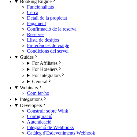
Booking Engine
Funcionalitats
Cerca
Detall de la propietat
Pagament
Confirmació de la reserva
Reserves
Llista de desitjos
Preferències de viatge
Condicions del servei
Guides
For Affiliates
For Hoteliers
For Integrators
General
Webinars
Com fer-ho
Integrations
Developers
Construir sobre Wink
Configuració
Autenticació
Integració de Webhooks
Catàleg d'Esdeveniments Webhook