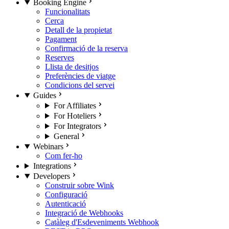
Booking Engine
Funcionalitats
Cerca
Detall de la propietat
Pagament
Confirmació de la reserva
Reserves
Llista de desitjos
Preferències de viatge
Condicions del servei
Guides
For Affiliates
For Hoteliers
For Integrators
General
Webinars
Com fer-ho
Integrations
Developers
Construir sobre Wink
Configuració
Autenticació
Integració de Webhooks
Catàleg d'Esdeveniments Webhook