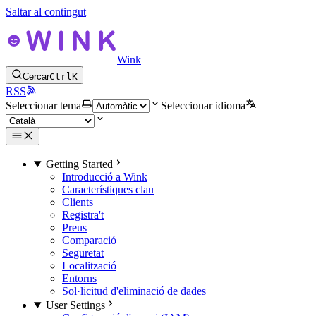
Saltar al contingut
Wink
Cercar
Ctrl
K
RSS
Seleccionar tema
Seleccionar idioma
Getting Started
Introducció a Wink
Característiques clau
Clients
Registra't
Preus
Comparació
Seguretat
Localització
Entorns
Sol·licitud d'eliminació de dades
User Settings