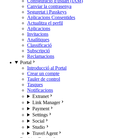
Configuració d'usuari (IAM)
Canviar la contrasenya
Seguretat i Passkeys
Aplicacions Consentides
Actualitza el perfil
Aplicacions
Invitacions
Analítiques
Classificació
Subscripció
Reclamacions
Portal
Introducció al Portal
Crear un compte
Tauler de control
Tasques
Notificacions
Extranet
Link Manager
Payment
Settings
Social
Studio
Travel Agent