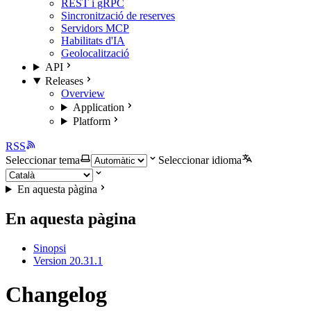
REST i gRPC
Sincronització de reserves
Servidors MCP
Habilitats d'IA
Geolocalització
API
Releases
Overview
Application
Platform
RSS
Seleccionar tema
Seleccionar idioma
En aquesta pàgina
En aquesta pàgina
Sinopsi
Version 20.31.1
Changelog