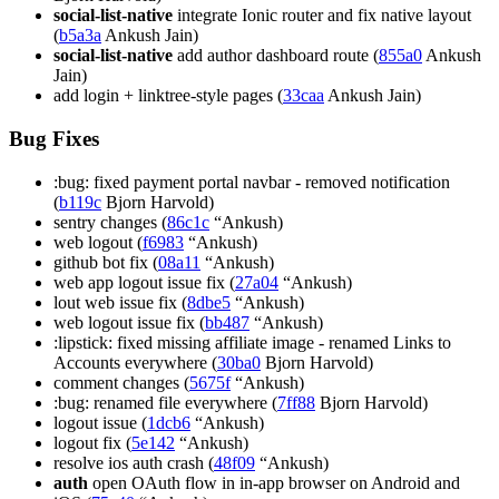
social-list-native
integrate Ionic router and fix native layout
(
b5a3a
Ankush Jain)
social-list-native
add author dashboard route (
855a0
Ankush
Jain)
add login + linktree-style pages (
33caa
Ankush Jain)
Bug Fixes
:bug: fixed payment portal navbar - removed notification
(
b119c
Bjorn Harvold)
sentry changes (
86c1c
“Ankush)
web logout (
f6983
“Ankush)
github bot fix (
08a11
“Ankush)
web app logout issue fix (
27a04
“Ankush)
lout web issue fix (
8dbe5
“Ankush)
web logout issue fix (
bb487
“Ankush)
:lipstick: fixed missing affiliate image - renamed Links to
Accounts everywhere (
30ba0
Bjorn Harvold)
comment changes (
5675f
“Ankush)
:bug: renamed file everywhere (
7ff88
Bjorn Harvold)
logout issue (
1dcb6
“Ankush)
logout fix (
5e142
“Ankush)
resolve ios auth crash (
48f09
“Ankush)
auth
open OAuth flow in in-app browser on Android and