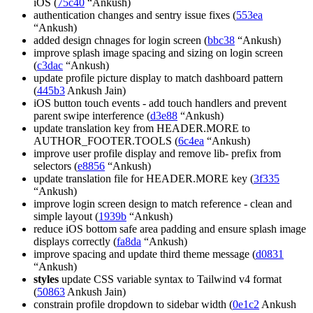
iOS (
75c40
“Ankush)
authentication changes and sentry issue fixes (
553ea
“Ankush)
added design chnages for login screen (
bbc38
“Ankush)
improve splash image spacing and sizing on login screen
(
c3dac
“Ankush)
update profile picture display to match dashboard pattern
(
445b3
Ankush Jain)
iOS button touch events - add touch handlers and prevent
parent swipe interference (
d3e88
“Ankush)
update translation key from HEADER.MORE to
AUTHOR_FOOTER.TOOLS (
6c4ea
“Ankush)
improve user profile display and remove lib- prefix from
selectors (
e8856
“Ankush)
update translation file for HEADER.MORE key (
3f335
“Ankush)
improve login screen design to match reference - clean and
simple layout (
1939b
“Ankush)
reduce iOS bottom safe area padding and ensure splash image
displays correctly (
fa8da
“Ankush)
improve spacing and update third theme message (
d0831
“Ankush)
styles
update CSS variable syntax to Tailwind v4 format
(
50863
Ankush Jain)
constrain profile dropdown to sidebar width (
0e1c2
Ankush