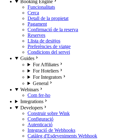
Booking Engine
Funcionalitats
Cerca
Detall de la propietat
Pagament
Confirmació de la reserva
Reserves
Llista de desitjos
Preferències de viatge
Condicions del servei
Guides
For Affiliates
For Hoteliers
For Integrators
General
Webinars
Com fer-ho
Integrations
Developers
Construir sobre Wink
Configuració
Autenticació
Integració de Webhooks
Catàleg d'Esdeveniments Webhook