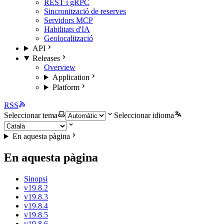
REST i gRPC
Sincronització de reserves
Servidors MCP
Habilitats d'IA
Geolocalització
API
Releases
Overview
Application
Platform
RSS
Seleccionar tema
Seleccionar idioma
En aquesta pàgina
En aquesta pàgina
Sinopsi
v19.8.2
v19.8.3
v19.8.4
v19.8.5
v19.8.6