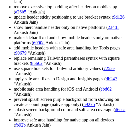
Jain)
remove excessive top padding after header on mobile app
(
a26b5
“Ankush)
update header sticky positioning to use bracket syntax (
9d126
Ankush Jain)
show merchandise header only on native platforms (
234d1
Ankush Jain)
make sidebar fixed and show mobile headers only on native
platforms (
6990d
Ankush Jain)
add mobile headers with safe area handling for Tools pages
(
90679
“Ankush)
replace remaining Tailwind parentheses syntax with square
brackets (
85b62
“Ankush)
use square brackets for Tailwind arbitrary values (
7252e
“Ankush)
apply safe area fixes to Design and Insights pages (
db247
“Ankush)
mobile safe area handling for iOS and Android (
ebd62
“Ankush)
prevent splash screen purple background from showing on
create account page (native app only) (
59275
“Ankush)
splash screen background color and safe area coverage (
d6eea
“Ankush)
improve safe area handling for native app on all devices
(
fb92b
Ankush Jain)