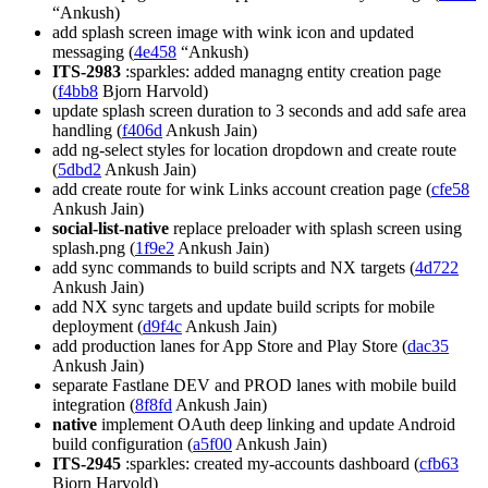
“Ankush)
add splash screen image with wink icon and updated
messaging (
4e458
“Ankush)
ITS-2983
:sparkles: added managng entity creation page
(
f4bb8
Bjorn Harvold)
update splash screen duration to 3 seconds and add safe area
handling (
f406d
Ankush Jain)
add ng-select styles for location dropdown and create route
(
5dbd2
Ankush Jain)
add create route for wink Links account creation page (
cfe58
Ankush Jain)
social-list-native
replace preloader with splash screen using
splash.png (
1f9e2
Ankush Jain)
add sync commands to build scripts and NX targets (
4d722
Ankush Jain)
add NX sync targets and update build scripts for mobile
deployment (
d9f4c
Ankush Jain)
add production lanes for App Store and Play Store (
dac35
Ankush Jain)
separate Fastlane DEV and PROD lanes with mobile build
integration (
8f8fd
Ankush Jain)
native
implement OAuth deep linking and update Android
build configuration (
a5f00
Ankush Jain)
ITS-2945
:sparkles: created my-accounts dashboard (
cfb63
Bjorn Harvold)