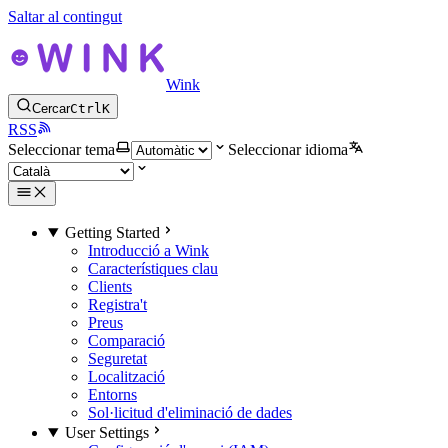
Saltar al contingut
Wink
Cercar
Ctrl
K
RSS
Seleccionar tema
Seleccionar idioma
Getting Started
Introducció a Wink
Característiques clau
Clients
Registra't
Preus
Comparació
Seguretat
Localització
Entorns
Sol·licitud d'eliminació de dades
User Settings