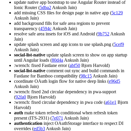
update native app bootstrap to use Angular Router instead of
Ionic Router (
5dba2
Ankush Jain)
add missing CSS files for design page in native app (
5c129
Ankush Jain)
add background fills for safe area regions to prevent
transparency (
4594c
Ankush Jain)
resolve safe area insets for iOS and Android (
9b752
Ankush
Jain)
update splash screen and app icons to use splash.png (
5cef9
Ankush Jain)
social-list-native
update splash screen to show on app startup
until Angular loads (
80d4a
Ankush Jain)
:wrench: fixed Fastlane error (
abf50
Bjorn Harvold)
social-list-native
comment out sync and build commands in
Fastlane for Bamboo compatibility (
98c15
Ankush Jain)
coordinate OAuth login flow for native deep links (
e96d5
Ankush Jain)
:wrench: fixed 2nd circular dependency in pwa-support
(
92fa0
Bjorn Harvold)
:wrench: fixed circular dependency in pwa code (
a61e1
Bjorn
Harvold)
auth
make token refresh conditional when refresh token
present (ITS-2931) (
7e071
Ankush Jain)
authentication
inject OAuthStorage interface to respect DI
overrides (
ed5b3
Ankush Jain)