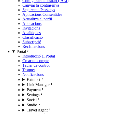
Configuració d'usuari (IAM)
Canviar la contrasenya
Seguretat i Passkeys
Aplicacions Consentides
Actualitza el perfil
Aplicacions
Invitacions
Analítiques
Classificació
Subscripció
Reclamacions
Portal
Introducció al Portal
Crear un compte
Tauler de control
Tasques
Notificacions
Extranet
Link Manager
Payment
Settings
Social
Studio
Travel Agent