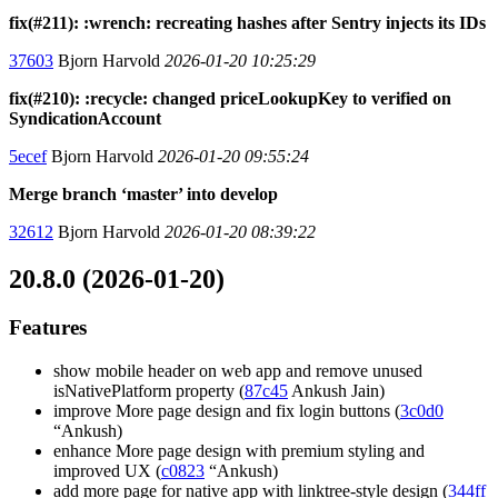
fix(#211): :wrench: recreating hashes after Sentry injects its IDs
37603
Bjorn Harvold
2026-01-20 10:25:29
fix(#210): :recycle: changed priceLookupKey to verified on
SyndicationAccount
5ecef
Bjorn Harvold
2026-01-20 09:55:24
Merge branch ‘master’ into develop
32612
Bjorn Harvold
2026-01-20 08:39:22
20.8.0 (2026-01-20)
Features
show mobile header on web app and remove unused
isNativePlatform property (
87c45
Ankush Jain)
improve More page design and fix login buttons (
3c0d0
“Ankush)
enhance More page design with premium styling and
improved UX (
c0823
“Ankush)
add more page for native app with linktree-style design (
344ff