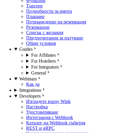
Функции
Търсене
Подробности за имота
Плащане
Потвърждение на резервация
Резервации
Списък с желания
Предпочитания за пътуване
Общи условия
Guides
For Affiliates
For Hoteliers
For Integrators
General
Webinars
Как да
Integrations
Developers
Изградете върху Wink
Настройка
Удостоверяване
Интеграция с Webhook
Каталог на Webhook събития
REST и gRPC