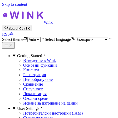
Skip to content
Wink
Search
Ctrl
K
RSS
Select theme
Select language
Getting Started
Въведение в Wink
Основни функции
Клиенти
Регистрация
Ценообразуване
Сравнение
Сигурност
Локализация
Околни среди
Искане за изтриване на данни
User Settings
Потребителски настройки (IAM)
Смяна на парола