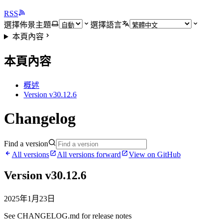
RSS
選擇佈景主題
選擇語言
本頁內容
本頁內容
概述
Version v30.12.6
Changelog
Find a version
All versions
All versions forward
View on GitHub
Version v30.12.6
2025年1月23日
See CHANGELOG.md for release notes