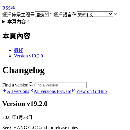
RSS
選擇佈景主題
選擇語言
本頁內容
本頁內容
概述
Version v19.2.0
Changelog
Find a version
All versions
All versions forward
View on GitHub
Version v19.2.0
2025年1月23日
See CHANGELOG.md for release notes