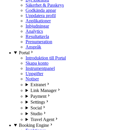
Säkerhet & Passkeys
Godkända appar
Uppdatera profil
Applikationer
Inbjudningar
Analytics
Resultattavla
Prenumeration
Anspråk
Portal
Introduktion till Portal
Skapa konto
Instrumentpanel
Uppgifter
Notiser
Extranet
Link Manager
Payment
Settings
Social
Studio
Travel Agent
Booking Engine