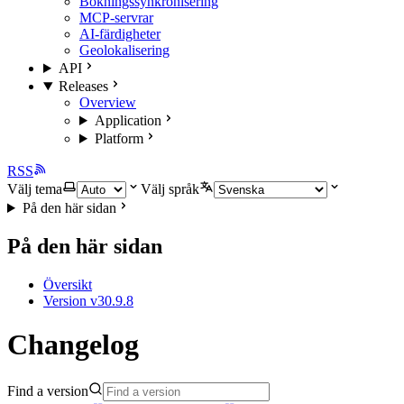
Bokningssynkronisering
MCP-servrar
AI-färdigheter
Geolokalisering
API
Releases
Overview
Application
Platform
RSS
Välj tema
Välj språk
På den här sidan
På den här sidan
Översikt
Version v30.9.8
Changelog
Find a version