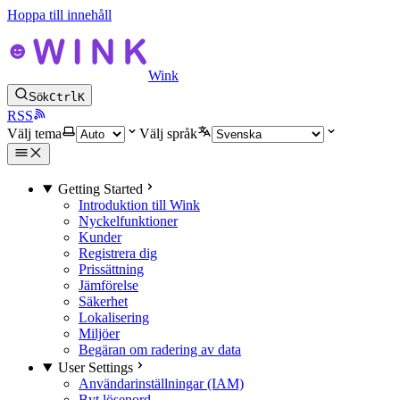
Hoppa till innehåll
Wink
Sök
Ctrl
K
RSS
Välj tema
Välj språk
Getting Started
Introduktion till Wink
Nyckelfunktioner
Kunder
Registrera dig
Prissättning
Jämförelse
Säkerhet
Lokalisering
Miljöer
Begäran om radering av data
User Settings
Användarinställningar (IAM)
Byt lösenord