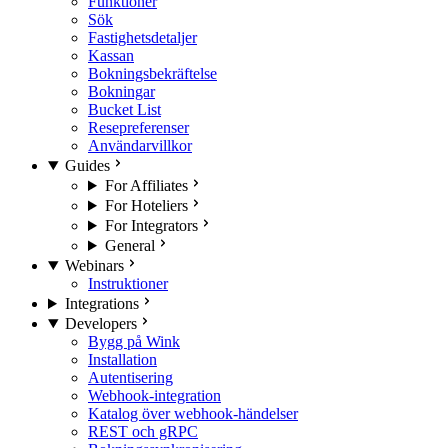
Funktioner
Sök
Fastighetsdetaljer
Kassan
Bokningsbekräftelse
Bokningar
Bucket List
Resepreferenser
Användarvillkor
Guides
For Affiliates
For Hoteliers
For Integrators
General
Webinars
Instruktioner
Integrations
Developers
Bygg på Wink
Installation
Autentisering
Webhook-integration
Katalog över webhook-händelser
REST och gRPC