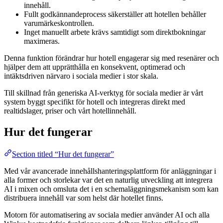
innehåll.
Fullt godkännandeprocess säkerställer att hotellen behåller
varumärkeskontrollen.
Inget manuellt arbete krävs samtidigt som direktbokningar
maximeras.
Denna funktion förändrar hur hotell engagerar sig med resenärer och
hjälper dem att upprätthålla en konsekvent, optimerad och
intäktsdriven närvaro i sociala medier i stor skala.
Till skillnad från generiska AI-verktyg för sociala medier är vårt
system byggt specifikt för hotell och integreras direkt med
realtidslager, priser och vårt hotellinnehåll.
Hur det fungerar
Section titled “Hur det fungerar”
Med vår avancerade innehållshanteringsplattform för anläggningar i
alla former och storlekar var det en naturlig utveckling att integrera
AI i mixen och omsluta det i en schemaläggningsmekanism som kan
distribuera innehåll var som helst där hotellet finns.
Motorn för automatisering av sociala medier använder AI och alla