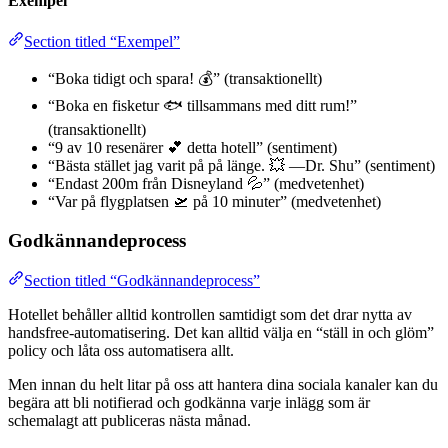
Exempel
Section titled “Exempel”
“Boka tidigt och spara! 💰” (transaktionellt)
“Boka en fisketur 🐟 tillsammans med ditt rum!”
(transaktionellt)
“9 av 10 resenärer 💕 detta hotell” (sentiment)
“Bästa stället jag varit på på länge. 💥 —Dr. Shu” (sentiment)
“Endast 200m från Disneyland 💦” (medvetenhet)
“Var på flygplatsen 🛫 på 10 minuter” (medvetenhet)
Godkännandeprocess
Section titled “Godkännandeprocess”
Hotellet behåller alltid kontrollen samtidigt som det drar nytta av
handsfree-automatisering. Det kan alltid välja en “ställ in och glöm”
policy och låta oss automatisera allt.
Men innan du helt litar på oss att hantera dina sociala kanaler kan du
begära att bli notifierad och godkänna varje inlägg som är
schemalagt att publiceras nästa månad.