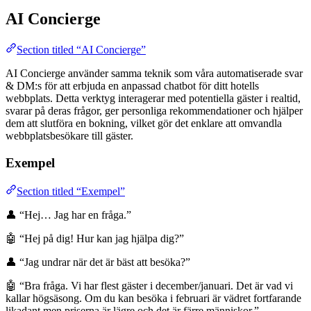
AI Concierge
Section titled “AI Concierge”
AI Concierge använder samma teknik som våra automatiserade svar
& DM:s för att erbjuda en anpassad chatbot för ditt hotells
webbplats. Detta verktyg interagerar med potentiella gäster i realtid,
svarar på deras frågor, ger personliga rekommendationer och hjälper
dem att slutföra en bokning, vilket gör det enklare att omvandla
webbplatsbesökare till gäster.
Exempel
Section titled “Exempel”
👤 “Hej… Jag har en fråga.”
🤖 “Hej på dig! Hur kan jag hjälpa dig?”
👤 “Jag undrar när det är bäst att besöka?”
🤖 “Bra fråga. Vi har flest gäster i december/januari. Det är vad vi
kallar högsäsong. Om du kan besöka i februari är vädret fortfarande
likadant men priserna är lägre och det är färre människor.”