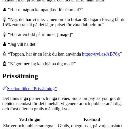
👤 “Har ni någon kampanjkod för februari?”
🤖 “Nej, det har vi inte… men om du bokar 30 dagar i förväg får du
15% extra rabatt på det lägre priset för våra dubbelrum.”
🤖 “Här är en bild på rummet [Image]”
👤 “Jag vill ha det!”
🤖 “Toppen, här är en länk du kan använda
https://trvl.as/AB76g
”
🤖 “Något mer jag kan hjälpa dig med?”
Prissättning
Section titled “Prissättning”
Det finns inga planer och inga nivåer. Social är pay-as-you-go: du
debiteras endast för det innehåll vi genererar och publicerar åt dig,
och först efter en gratis månatlig kvot.
Vad du gör
Kostnad
Skriver och publicerar egna
Gratis, obegränsat, på varje anslutet