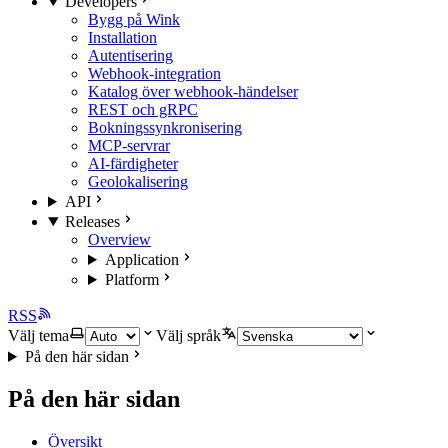
Developers
Bygg på Wink
Installation
Autentisering
Webhook-integration
Katalog över webhook-händelser
REST och gRPC
Bokningssynkronisering
MCP-servrar
AI-färdigheter
Geolokalisering
API
Releases
Overview
Application
Platform
RSS
Välj tema
Välj språk
På den här sidan
På den här sidan
Översikt