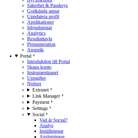
Säkerhet & Passkeys
Godkända appar
Uppdatera profil
Applikationer
Inbjudningar
Analytics
Resultattavla
Prenumeration
Anspråk
Portal
Introduktion till Portal
Skapa konto
Instrumentpanel
Uppgifter
Notiser
Extranet
Link Manager
Payment
Settings
Social
Vad är Social?
Analys
Inställningar
Anslutningar