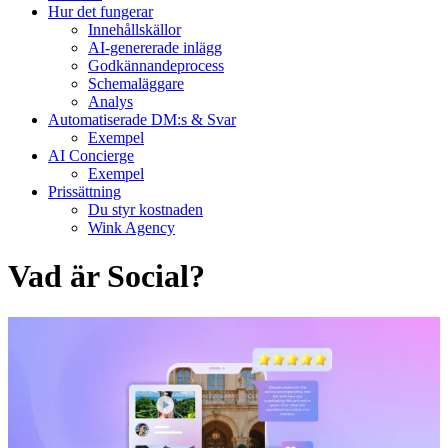
Hur det fungerar
Innehållskällor
AI-genererade inlägg
Godkännandeprocess
Schemaläggare
Analys
Automatiserade DM:s & Svar
Exempel
AI Concierge
Exempel
Prissättning
Du styr kostnaden
Wink Agency
Vad är Social?