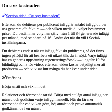
Du styr kostnaden
Section titled “Du styr kostnaden”
Eftersom du debiteras per publicerat inlägg är antalet inlägg du ber
oss generera
din
faktura — och vilken media du väljer bestämmer
priset. Du bestämmer volymen själv: från 1 till 84 genererade inlägg
per månad, med standard på 16. Ändra det när du vill i Social-
inställningarna.
Du debiteras endast när ett inlägg faktiskt publiceras, så det finns
ingen påföljd för att bearbeta ett utkast tills du är nöjd. Varje inlägg
har en generös uppsättning regenereringsförsök — ungefär 10 för
bildinlägg och 3 för video, eftersom video kostar betydligt mer att
producera — och vi visar hur många du har kvar under tiden.
Proffstips
Börja smått och väx in i det
Relationer och förtroende tar tid. Börja med ett lågt antal inlägg per
månad och godkänn varje inlägg manuellt. När du får mer
förtroende för vad vi kan göra, höj antalet och prova automatisk
godkännande i en månad.