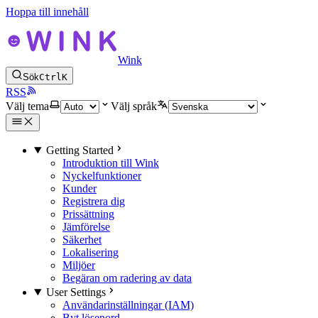
Hoppa till innehåll
Wink
Sök
Ctrl
K
RSS
Välj tema
Välj språk
Getting Started
Introduktion till Wink
Nyckelfunktioner
Kunder
Registrera dig
Prissättning
Jämförelse
Säkerhet
Lokalisering
Miljöer
Begäran om radering av data
User Settings
Användarinställningar (IAM)
Byt lösenord