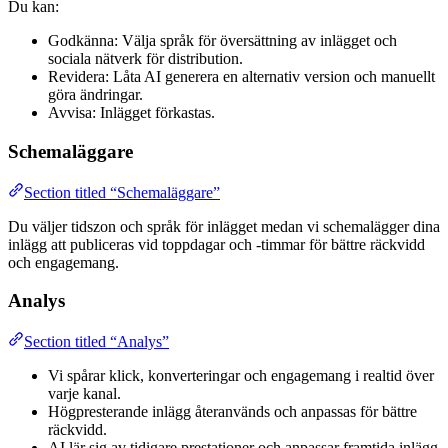
Du kan:
Godkänna: Välja språk för översättning av inlägget och
sociala nätverk för distribution.
Revidera: Låta AI generera en alternativ version och manuellt
göra ändringar.
Avvisa: Inlägget förkastas.
Schemaläggare
Section titled “Schemaläggare”
Du väljer tidszon och språk för inlägget medan vi schemalägger dina
inlägg att publiceras vid toppdagar och -timmar för bättre räckvidd
och engagemang.
Analys
Section titled “Analys”
Vi spårar klick, konverteringar och engagemang i realtid över
varje kanal.
Högpresterande inlägg återanvänds och anpassas för bättre
räckvidd.
AI lär sig av tidigare prestationer och anpassar framtida inlägg