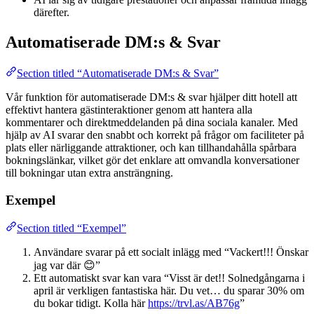
därefter.
Automatiserade DM:s & Svar
Section titled “Automatiserade DM:s & Svar”
Vår funktion för automatiserade DM:s & svar hjälper ditt hotell att
effektivt hantera gästinteraktioner genom att hantera alla
kommentarer och direktmeddelanden på dina sociala kanaler. Med
hjälp av AI svarar den snabbt och korrekt på frågor om faciliteter på
plats eller närliggande attraktioner, och kan tillhandahålla spårbara
bokningslänkar, vilket gör det enklare att omvandla konversationer
till bokningar utan extra ansträngning.
Exempel
Section titled “Exempel”
Användare svarar på ett socialt inlägg med “Vackert!!! Önskar
jag var där 😊”
Ett automatiskt svar kan vara “Visst är det!! Solnedgångarna i
april är verkligen fantastiska här. Du vet… du sparar 30% om
du bokar tidigt. Kolla här
https://trvl.as/AB76g
”