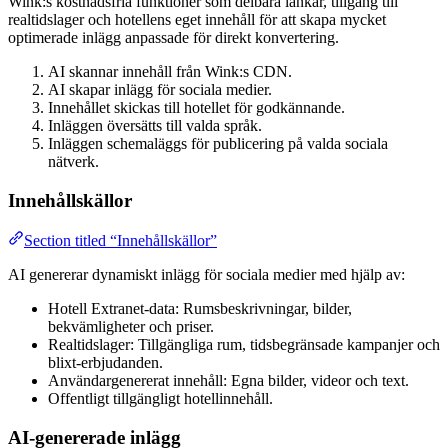
Wink:s kostnadsfria funktioner som delbara länkar, tillgång till
realtidslager och hotellens eget innehåll för att skapa mycket
optimerade inlägg anpassade för direkt konvertering.
AI skannar innehåll från Wink:s CDN.
AI skapar inlägg för sociala medier.
Innehållet skickas till hotellet för godkännande.
Inläggen översätts till valda språk.
Inläggen schemaläggs för publicering på valda sociala
nätverk.
Innehållskällor
Section titled “Innehållskällor”
AI genererar dynamiskt inlägg för sociala medier med hjälp av:
Hotell Extranet-data: Rumsbeskrivningar, bilder,
bekvämligheter och priser.
Realtidslager: Tillgängliga rum, tidsbegränsade kampanjer och
blixt-erbjudanden.
Användargenererat innehåll: Egna bilder, videor och text.
Offentligt tillgängligt hotellinnehåll.
AI-genererade inlägg