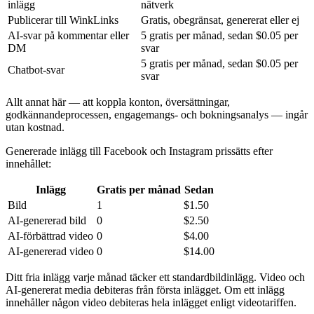
inlägg
nätverk
Publicerar till WinkLinks
Gratis, obegränsat, genererat eller ej
AI-svar på kommentar eller
5 gratis per månad, sedan $0.05 per
DM
svar
5 gratis per månad, sedan $0.05 per
Chatbot-svar
svar
Allt annat här — att koppla konton, översättningar,
godkännandeprocessen, engagemangs- och bokningsanalys — ingår
utan kostnad.
Genererade inlägg till Facebook och Instagram prissätts efter
innehållet:
Inlägg
Gratis per månad
Sedan
Bild
1
$1.50
AI-genererad bild
0
$2.50
AI-förbättrad video
0
$4.00
AI-genererad video
0
$14.00
Ditt fria inlägg varje månad täcker ett standardbildinlägg. Video och
AI-genererat media debiteras från första inlägget. Om ett inlägg
innehåller någon video debiteras hela inlägget enligt videotariffen.