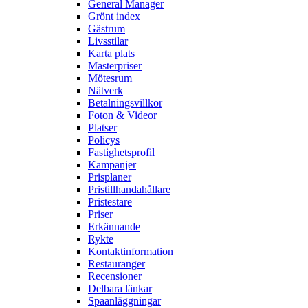
General Manager
Grönt index
Gästrum
Livsstilar
Karta plats
Masterpriser
Mötesrum
Nätverk
Betalningsvillkor
Foton & Videor
Platser
Policys
Fastighetsprofil
Kampanjer
Prisplaner
Pristillhandahållare
Pristestare
Priser
Erkännande
Rykte
Kontaktinformation
Restauranger
Recensioner
Delbara länkar
Spaanläggningar