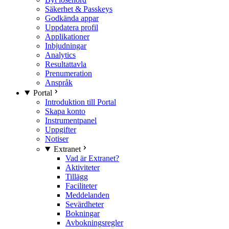
Säkerhet & Passkeys
Godkända appar
Uppdatera profil
Applikationer
Inbjudningar
Analytics
Resultattavla
Prenumeration
Anspråk
Portal
Introduktion till Portal
Skapa konto
Instrumentpanel
Uppgifter
Notiser
Extranet
Vad är Extranet?
Aktiviteter
Tillägg
Faciliteter
Meddelanden
Sevärdheter
Bokningar
Avbokningsregler