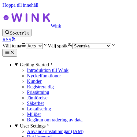
Hoppa till innehåll
Wink
Sök
Ctrl
K
RSS
Välj tema
Välj språk
Getting Started
Introduktion till Wink
Nyckelfunktioner
Kunder
Registrera dig
Prissättning
Jämförelse
Säkerhet
Lokalisering
Miljöer
Begäran om radering av data
User Settings
Användarinställningar (IAM)
Byt lösenord