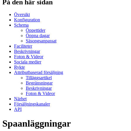
På den här sidan
Översikt
Konfiguration
Schema
Öppettider
Öppna dagar
Säsongsanpassat
Faciliteter
Beskrivningar
Foton & Videor
Sociala medier
Rykte
Attributbaserad försäljning
Tilläggsartikel
Begränsningar
Beskrivningar
Foton & Videor
Närhet
Försäljningskanaler
API
Spaanläggningar