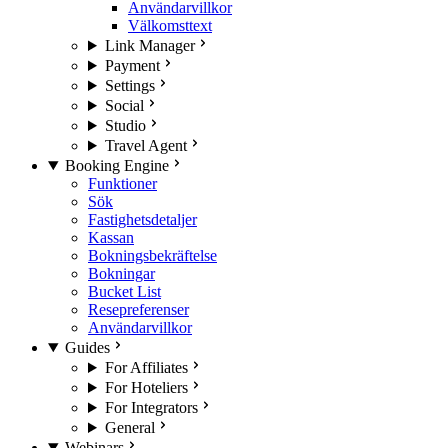
Användarvillkor
Välkomsttext
Link Manager
Payment
Settings
Social
Studio
Travel Agent
Booking Engine
Funktioner
Sök
Fastighetsdetaljer
Kassan
Bokningsbekräftelse
Bokningar
Bucket List
Resepreferenser
Användarvillkor
Guides
For Affiliates
For Hoteliers
For Integrators
General
Webinars