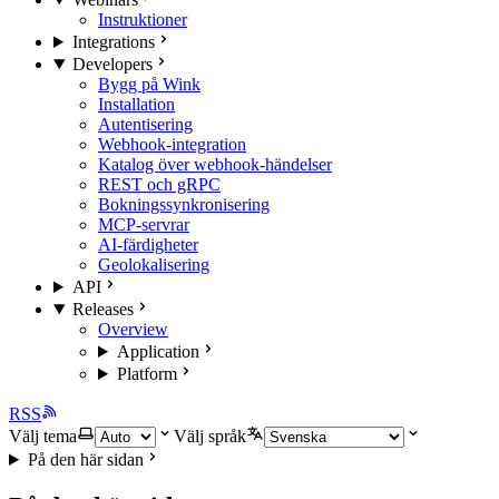
Instruktioner
Integrations
Developers
Bygg på Wink
Installation
Autentisering
Webhook-integration
Katalog över webhook-händelser
REST och gRPC
Bokningssynkronisering
MCP-servrar
AI-färdigheter
Geolokalisering
API
Releases
Overview
Application
Platform
RSS
Välj tema
Välj språk
På den här sidan