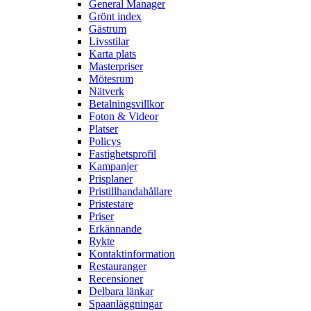
General Manager
Grönt index
Gästrum
Livsstilar
Karta plats
Masterpriser
Mötesrum
Nätverk
Betalningsvillkor
Foton & Videor
Platser
Policys
Fastighetsprofil
Kampanjer
Prisplaner
Pristillhandahållare
Pristestare
Priser
Erkännande
Rykte
Kontaktinformation
Restauranger
Recensioner
Delbara länkar
Spaanläggningar