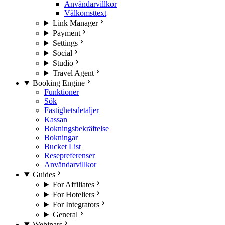
Användarvillkor
Välkomsttext
Link Manager
Payment
Settings
Social
Studio
Travel Agent
Booking Engine
Funktioner
Sök
Fastighetsdetaljer
Kassan
Bokningsbekräftelse
Bokningar
Bucket List
Resepreferenser
Användarvillkor
Guides
For Affiliates
For Hoteliers
For Integrators
General
Webinars