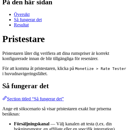
På den här sidan
Översikt
Så fungerar det
Resultat
Pristestare
Pristestaren låter dig verifiera att dina rumspriser är korrekt
konfigurerade innan de blir tillgängliga för resenärer.
För att komma åt pristestaren, klicka på
Monetize > Rate Tester
i huvudnavigeringsfältet.
Så fungerar det
Section titled “Så fungerar det”
Ange ett sökscenario så visar pristestaren exakt hur priserna
beräknas:
Försäljningskanal
— Välj kanalen att testa (t.ex. din
bokningsmotor, en affiliate eller en specifik integration).