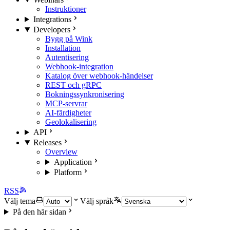
Instruktioner
Integrations
Developers
Bygg på Wink
Installation
Autentisering
Webhook-integration
Katalog över webhook-händelser
REST och gRPC
Bokningssynkronisering
MCP-servrar
AI-färdigheter
Geolokalisering
API
Releases
Overview
Application
Platform
RSS
Välj tema
Välj språk
På den här sidan