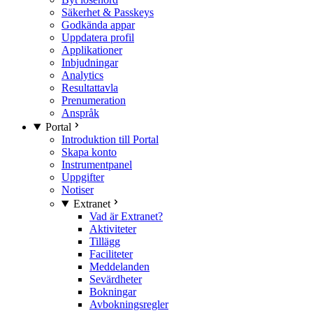
Säkerhet & Passkeys
Godkända appar
Uppdatera profil
Applikationer
Inbjudningar
Analytics
Resultattavla
Prenumeration
Anspråk
Portal
Introduktion till Portal
Skapa konto
Instrumentpanel
Uppgifter
Notiser
Extranet
Vad är Extranet?
Aktiviteter
Tillägg
Faciliteter
Meddelanden
Sevärdheter
Bokningar
Avbokningsregler