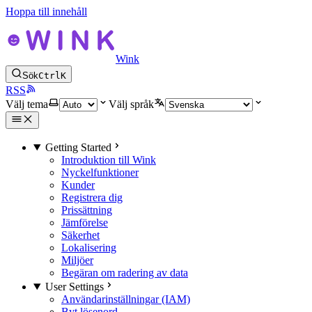
Hoppa till innehåll
Wink
Sök
Ctrl
K
RSS
Välj tema
Välj språk
Getting Started
Introduktion till Wink
Nyckelfunktioner
Kunder
Registrera dig
Prissättning
Jämförelse
Säkerhet
Lokalisering
Miljöer
Begäran om radering av data
User Settings
Användarinställningar (IAM)
Byt lösenord