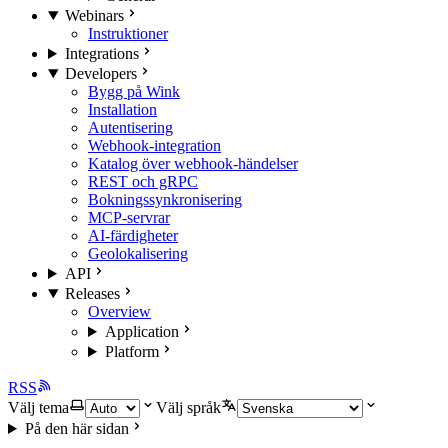
Webinars
Instruktioner
Integrations
Developers
Bygg på Wink
Installation
Autentisering
Webhook-integration
Katalog över webhook-händelser
REST och gRPC
Bokningssynkronisering
MCP-servrar
AI-färdigheter
Geolokalisering
API
Releases
Overview
Application
Platform
RSS
Välj tema
Välj språk
På den här sidan