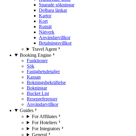
Sparade sökningar
Delbara länkar
Kartor
Kort
Rutnät
Nätverk
Användarvillkor
Betalningsvillkor
Travel Agent
Booking Engine
Funktioner
Sök
Fastighetsdetaljer
Kassan
Bokningsbekräftelse
Bokningar
Bucket List
Resepreferenser
Användarvillkor
Guides
For Affiliates
For Hoteliers
For Integrators
General