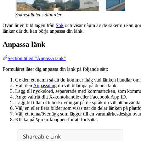
Sökresultatens åtgärder
Ovan är en bild tagen från
Sök
och visar några av de saker du kan gör
länkar där du kan börja anpassa din länk.
Anpassa länk
Section titled “Anpassa länk”
Formuläret låter dig anpassa din länk på följande sätt:
Ge den ett namn så att du kommer ihåg vad länken handlar om.
Välj den
Anpassning
du vill tillämpa på denna länk.
Lägg till nyckelord, separerade med kommatecken, som komme
Ange valfritt ditt X-kontohandle eller Facebook App ID.
Lägg till titlar och beskrivningar på de språk du vill att använda
Välj en eller flera bilder som visas när du delar länken på plat
Välj ett tema/överlägg som lägger till en varumärkesdesign ovan
Klicka på
-knappen för att fortsätta.
Spara