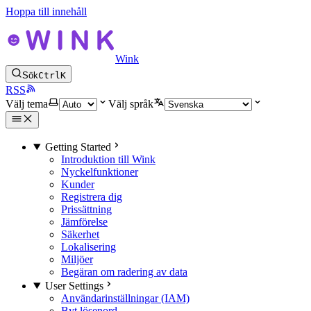
Hoppa till innehåll
Wink
Sök
Ctrl
K
RSS
Välj tema
Välj språk
Getting Started
Introduktion till Wink
Nyckelfunktioner
Kunder
Registrera dig
Prissättning
Jämförelse
Säkerhet
Lokalisering
Miljöer
Begäran om radering av data
User Settings
Användarinställningar (IAM)
Byt lösenord