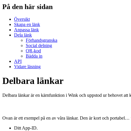
På den här sidan
Översikt
Skapa en länk
Anpassa länk
Dela länk
Förhandsgranska
Social delning
QR-kod
Bädda in
API
Vidare läsning
Delbara länkar
Delbara länkar är en kärnfunktion i Wink och uppstod ur behovet att k
Ovan är ett exempel på en av våra länkar. Den är kort och portabel… ti
Ditt App-ID.