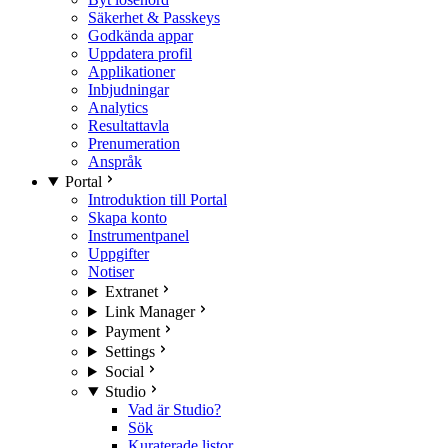
Säkerhet & Passkeys
Godkända appar
Uppdatera profil
Applikationer
Inbjudningar
Analytics
Resultattavla
Prenumeration
Anspråk
Portal
Introduktion till Portal
Skapa konto
Instrumentpanel
Uppgifter
Notiser
Extranet
Link Manager
Payment
Settings
Social
Studio
Vad är Studio?
Sök
Kuraterade listor