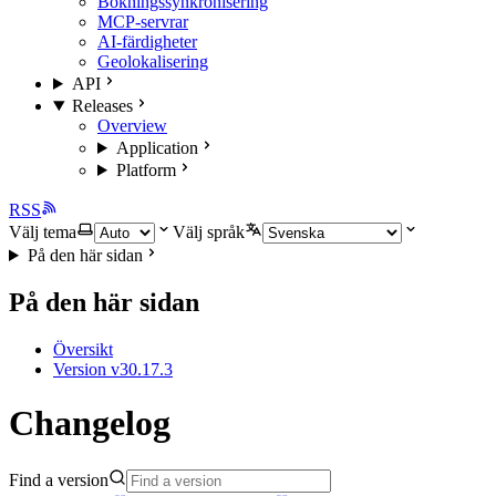
Bokningssynkronisering
MCP-servrar
AI-färdigheter
Geolokalisering
API
Releases
Overview
Application
Platform
RSS
Välj tema
Välj språk
På den här sidan
På den här sidan
Översikt
Version v30.17.3
Changelog
Find a version