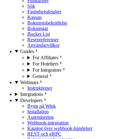
Funktioner
Sök
Fastighetsdetaljer
Kassan
Bokningsbekräftelse
Bokningar
Bucket List
Resepreferenser
Användarvillkor
Guides
For Affiliates
For Hoteliers
For Integrators
General
Webinars
Instruktioner
Integrations
Developers
Bygg på Wink
Installation
Autentisering
Webhook-integration
Katalog över webhook-händelser
REST och gRPC