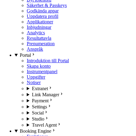
Säkerhet & Passkeys
Godkända appar
Uppdatera profil
Applikationer
Inbjudningar
Analytics
Resultattavla
Prenumeration
Anspråk
Portal
Introduktion till Portal
Skapa konto
Instrumentpanel
Uppgifter
Notiser
Extranet
Link Manager
Payment
Settings
Social
Studio
Travel Agent
Booking Engine