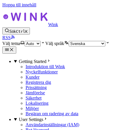
Hoppa till innehåll
Wink
Sök
Ctrl
K
RSS
Välj tema
Välj språk
Getting Started
Introduktion till Wink
Nyckelfunktioner
Kunder
Registrera dig
Prissättning
Jämförelse
Säkerhet
Lokalisering
Miljöer
Begäran om radering av data
User Settings
Användarinställningar (IAM)
Byt lösenord