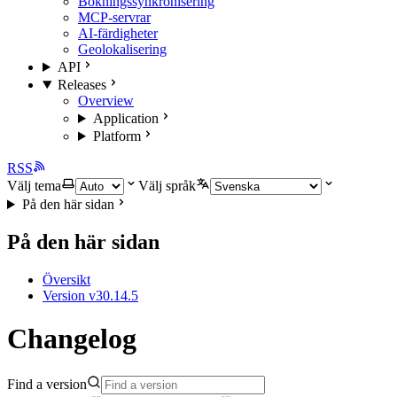
Bokningssynkronisering
MCP-servrar
AI-färdigheter
Geolokalisering
API
Releases
Overview
Application
Platform
RSS
Välj tema
Välj språk
På den här sidan
På den här sidan
Översikt
Version v30.14.5
Changelog
Find a version