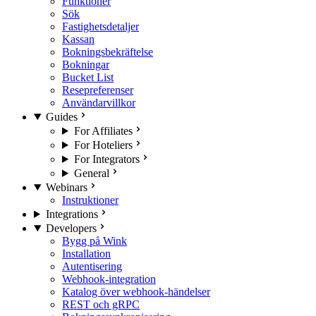
Funktioner
Sök
Fastighetsdetaljer
Kassan
Bokningsbekräftelse
Bokningar
Bucket List
Resepreferenser
Användarvillkor
Guides
For Affiliates
For Hoteliers
For Integrators
General
Webinars
Instruktioner
Integrations
Developers
Bygg på Wink
Installation
Autentisering
Webhook-integration
Katalog över webhook-händelser
REST och gRPC