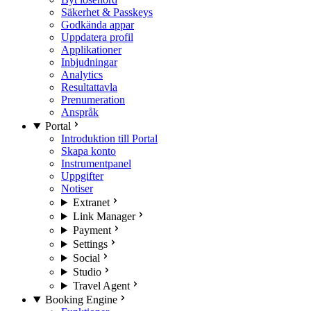
Säkerhet & Passkeys
Godkända appar
Uppdatera profil
Applikationer
Inbjudningar
Analytics
Resultattavla
Prenumeration
Anspråk
Portal
Introduktion till Portal
Skapa konto
Instrumentpanel
Uppgifter
Notiser
Extranet
Link Manager
Payment
Settings
Social
Studio
Travel Agent
Booking Engine