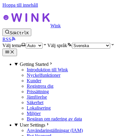
Hoppa till innehåll
Wink
Sök
Ctrl
K
RSS
Välj tema
Välj språk
Getting Started
Introduktion till Wink
Nyckelfunktioner
Kunder
Registrera dig
Prissättning
Jämförelse
Säkerhet
Lokalisering
Miljöer
Begäran om radering av data
User Settings
Användarinställningar (IAM)
Byt lösenord