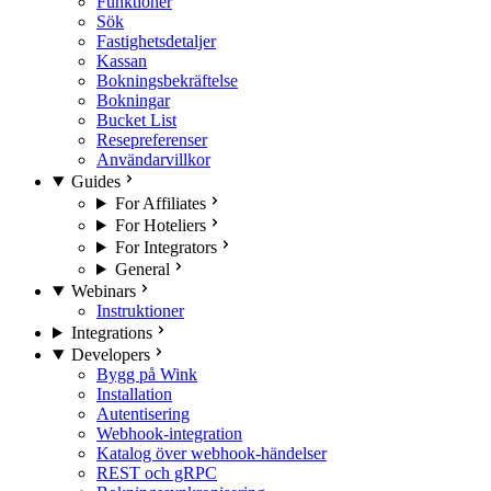
Funktioner
Sök
Fastighetsdetaljer
Kassan
Bokningsbekräftelse
Bokningar
Bucket List
Resepreferenser
Användarvillkor
Guides
For Affiliates
For Hoteliers
For Integrators
General
Webinars
Instruktioner
Integrations
Developers
Bygg på Wink
Installation
Autentisering
Webhook-integration
Katalog över webhook-händelser
REST och gRPC