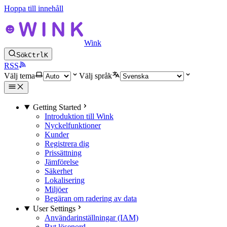
Hoppa till innehåll
Wink
Sök
Ctrl
K
RSS
Välj tema
Välj språk
Getting Started
Introduktion till Wink
Nyckelfunktioner
Kunder
Registrera dig
Prissättning
Jämförelse
Säkerhet
Lokalisering
Miljöer
Begäran om radering av data
User Settings
Användarinställningar (IAM)
Byt lösenord