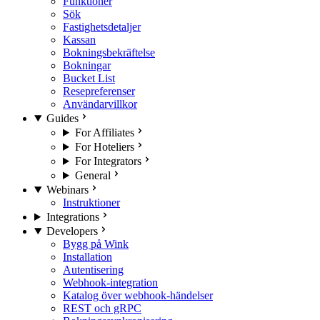
Funktioner
Sök
Fastighetsdetaljer
Kassan
Bokningsbekräftelse
Bokningar
Bucket List
Resepreferenser
Användarvillkor
Guides
For Affiliates
For Hoteliers
For Integrators
General
Webinars
Instruktioner
Integrations
Developers
Bygg på Wink
Installation
Autentisering
Webhook-integration
Katalog över webhook-händelser
REST och gRPC