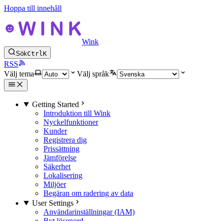
Hoppa till innehåll
Wink
Sök
Ctrl
K
RSS
Välj tema
Välj språk
Getting Started
Introduktion till Wink
Nyckelfunktioner
Kunder
Registrera dig
Prissättning
Jämförelse
Säkerhet
Lokalisering
Miljöer
Begäran om radering av data
User Settings
Användarinställningar (IAM)
Byt lösenord