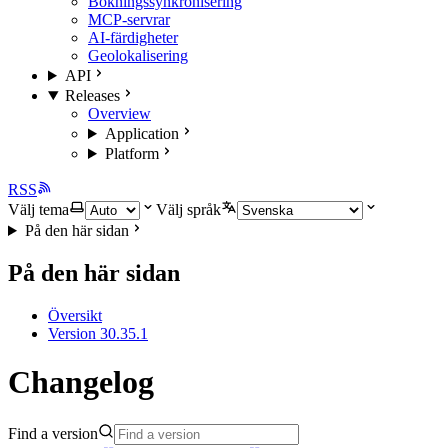
Bokningssynkronisering
MCP-servrar
AI-färdigheter
Geolokalisering
API
Releases
Overview
Application
Platform
RSS
Välj tema
Välj språk
På den här sidan
På den här sidan
Översikt
Version 30.35.1
Changelog
Find a version