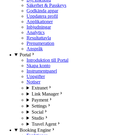
Säkerhet & Passkeys
Godkända appar
Uppdatera profil
Applikationer
Inbjudningar
Analytics
Resultattavla
Prenumeration
Anspråk
Portal
Introduktion till Portal
Skapa konto
Instrumentpanel
Uppgifter
Notiser
Extranet
Link Manager
Payment
Settings
Social
Studio
Travel Agent
Booking Engine