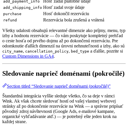
Hosť zadal platobné údaje
add_payment_info
Hosť zadal svoje údaje
add_shipping_info
Hosť dokončil rezerváciu
purchase
Rezervácia bola zrušená a vrátená
refund
Všetky udalosti obsahujú relevantné dimenzie ako príjmy, menu, typ
izby a hodnotu rezervácie — čo vám poskytuje kompletný prehľad
o ceste hosťa od prvého dojmu až po dokončenú rezerváciu. Pre
odomknutie ďalších dimenzií na úrovni nehnuteľnosti a izby, ako sú
,
,
a ďalšie, pozrite si
city_name
cancellation_policy
bed_type
Custom Dimensions in GA4
.
Sledovanie naprieč doménami (pokročilé)
Section titled “Sledovanie naprieč doménami (pokročilé)”
Štandardná integrácia vyššie sleduje všetko, čo sa deje v rámci
Wink. Ak však chcete sledovať hostí od vašej vlastnej webovej
stránky až po dokončenie rezervácie na Wink — a správne pripísať
pôvodný zdroj návštevnosti (Google Ads, e-mailové kampane,
organické vyhľadávanie atď.) — je potrebný ešte jeden krok na
každej strane.