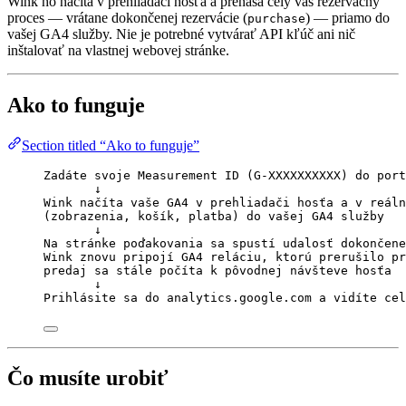
Wink ho načíta v prehliadači hosťa a prenáša celý váš rezervačný
proces — vrátane dokončenej rezervácie (
) — priamo do
purchase
vašej GA4 služby. Nie je potrebné vytvárať API kľúč ani nič
inštalovať na vlastnej webovej stránke.
Ako to funguje
Section titled “Ako to funguje”
Zadáte svoje Measurement ID (G-XXXXXXXXXX) do port
↓
Wink načíta vaše GA4 v prehliadači hosťa a v reáln
(zobrazenia, košík, platba) do vašej GA4 služby
↓
Na stránke poďakovania sa spustí udalosť dokončene
Wink znovu pripojí GA4 reláciu, ktorú prerušilo pr
predaj sa stále počíta k pôvodnej návšteve hosťa
↓
Prihlásite sa do analytics.google.com a vidíte cel
Čo musíte urobiť