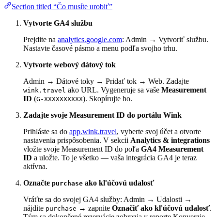
Section titled “Čo musíte urobiť”
Vytvorte GA4 službu
Prejdite na
analytics.google.com
: Admin → Vytvoriť službu.
Nastavte časové pásmo a menu podľa svojho trhu.
Vytvorte webový dátový tok
Admin → Dátové toky → Pridať tok → Web. Zadajte
ako URL. Vygeneruje sa vaše
Measurement
wink.travel
ID
(
). Skopírujte ho.
G-XXXXXXXXXX
Zadajte svoje Measurement ID do portálu Wink
Prihláste sa do
app.wink.travel
, vyberte svoj účet a otvorte
nastavenia prispôsobenia. V sekcii
Analytics & integrations
vložte svoje Measurement ID do poľa
GA4 Measurement
ID
a uložte. To je všetko — vaša integrácia GA4 je teraz
aktívna.
Označte
ako kľúčovú udalosť
purchase
Vráťte sa do svojej GA4 služby: Admin → Udalosti →
nájdite
→ zapnite
Označiť ako kľúčovú udalosť
.
purchase
Tým sa dokončené rezervácie zobrazia v reporte Konverzie.