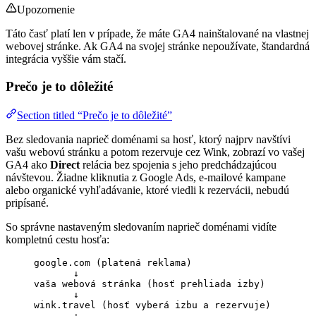
Upozornenie
Táto časť platí len v prípade, že máte GA4 nainštalované na vlastnej
webovej stránke. Ak GA4 na svojej stránke nepoužívate, štandardná
integrácia vyššie vám stačí.
Prečo je to dôležité
Section titled “Prečo je to dôležité”
Bez sledovania naprieč doménami sa hosť, ktorý najprv navštívi
vašu webovú stránku a potom rezervuje cez Wink, zobrazí vo vašej
GA4 ako
Direct
relácia bez spojenia s jeho predchádzajúcou
návštevou. Žiadne kliknutia z Google Ads, e-mailové kampane
alebo organické vyhľadávanie, ktoré viedli k rezervácii, nebudú
pripísané.
So správne nastaveným sledovaním naprieč doménami vidíte
kompletnú cestu hosťa:
google.com (platená reklama)
↓
vaša webová stránka (hosť prehliada izby)
↓
wink.travel (hosť vyberá izbu a rezervuje)
↓