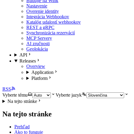
Budujte na Wink
Nastavenie
Overenie identity
Integrácia Webhookov
Katalóg udalostí webhookov
REST a gRPC
Synchronizácia rezervácií
MCP Servery
AI zručnosti
Geolokácia
API
Releases
Overview
Application
Platform
RSS
Vyberte tému
Vyberte jazyk
Na tejto stránke
Na tejto stránke
Prehľad
Ako to funguje