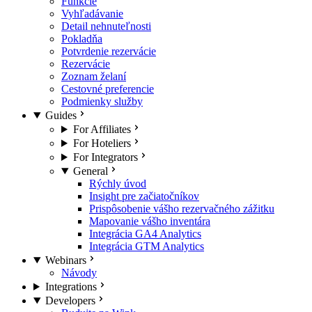
Funkcie
Vyhľadávanie
Detail nehnuteľnosti
Pokladňa
Potvrdenie rezervácie
Rezervácie
Zoznam želaní
Cestovné preferencie
Podmienky služby
Guides
For Affiliates
For Hoteliers
For Integrators
General
Rýchly úvod
Insight pre začiatočníkov
Prispôsobenie vášho rezervačného zážitku
Mapovanie vášho inventára
Integrácia GA4 Analytics
Integrácia GTM Analytics
Webinars
Návody
Integrations
Developers