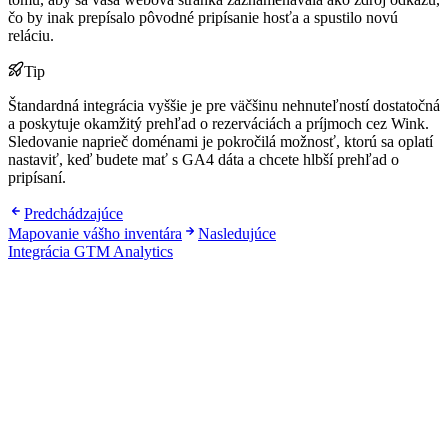
čo by inak prepísalo pôvodné pripísanie hosťa a spustilo novú
reláciu.
Tip
Štandardná integrácia vyššie je pre väčšinu nehnuteľností dostatočná
a poskytuje okamžitý prehľad o rezerváciách a príjmoch cez Wink.
Sledovanie naprieč doménami je pokročilá možnosť, ktorú sa oplatí
nastaviť, keď budete mať s GA4 dáta a chcete hlbší prehľad o
pripísaní.
Predchádzajúce
Mapovanie vášho inventára
Nasledujúce
Integrácia GTM Analytics