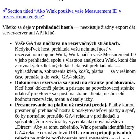
Section titled “Ako Wink používa vaše Measurement ID v
rezervačnom engine”
Všetko sa deje
v prehliadači hosťa
— neexistuje žiadny export dát
server-server ani API kľúč.
Vaše GA4 sa načítava na rezervačných stránkach.
Kedykoľvek hosť prehliada vašu nehnuteľnosť v
rezervačnom engine Wink, Wink načíta vaše Measurement ID
v jeho prehliadači spolu s vlastnou analytikou Wink, ktorá číta
z rovnakých zdieľaných dát. Udalosti prehliadania —
vyhľadávania, zobrazenia izieb, košík, platba — sa v reálnom
čase prenášajú do vašej GA4 služby.
Dokončená rezervácia sa spustí na stránke poďakovania.
Keď hosť dokončí platbu a pristane na potvrdzovacej stránke,
udalosť
sa spustí na strane klienta, nesúc celú
purchase
hodnotu rezervácie, menu a detaily izby.
Presmerovanie na platbu už nestratí predaj.
Platby kartou
presmerujú prehliadač hosťa k poskytovateľovi platby a späť,
čo by normálne prerušilo GA4 reláciu v prehliadači a
spôsobilo, že rezervácia by vyzerala ako nová návšteva
„Direct“. Aby sa tomu zabránilo, Wink prenáša identifikátory
GA4 relácie cez návratovú URL a
znovu pripojí pôvodnú
reláciu
na stránke poďakovania
pred
spustením
.
purchase