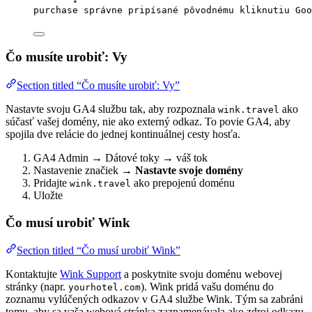
purchase správne pripísané pôvodnému kliknutiu Goo
Čo musíte urobiť: Vy
Section titled “Čo musíte urobiť: Vy”
Nastavte svoju GA4 službu tak, aby rozpoznala
ako
wink.travel
súčasť vašej domény, nie ako externý odkaz. To povie GA4, aby
spojila dve relácie do jednej kontinuálnej cesty hosťa.
GA4 Admin → Dátové toky → váš tok
Nastavenie značiek →
Nastavte svoje domény
Pridajte
ako prepojenú doménu
wink.travel
Uložte
Čo musí urobiť Wink
Section titled “Čo musí urobiť Wink”
Kontaktujte
Wink Support
a poskytnite svoju doménu webovej
stránky (napr.
). Wink pridá vašu doménu do
yourhotel.com
zoznamu vylúčených odkazov v GA4 službe Wink. Tým sa zabráni
tomu, aby sa vaša webová stránka zaznamenávala ako zdroj odkazu,