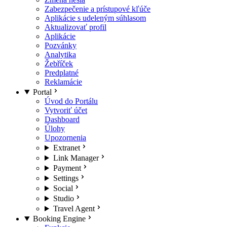
Zabezpečenie a prístupové kľúče
Aplikácie s udeleným súhlasom
Aktualizovať profil
Aplikácie
Pozvánky
Analytika
Žebříček
Predplatné
Reklamácie
Portal
Úvod do Portálu
Vytvoriť účet
Dashboard
Úlohy
Upozornenia
Extranet
Link Manager
Payment
Settings
Social
Studio
Travel Agent
Booking Engine