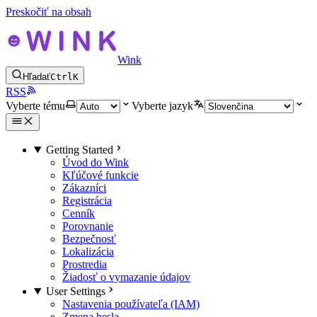
Preskočiť na obsah
Wink
Hľadať
Ctrl
K
RSS
Vyberte tému
Vyberte jazyk
Getting Started
Úvod do Wink
Kľúčové funkcie
Zákazníci
Registrácia
Cenník
Porovnanie
Bezpečnosť
Lokalizácia
Prostredia
Žiadosť o vymazanie údajov
User Settings
Nastavenia používateľa (IAM)
Zmena hesla