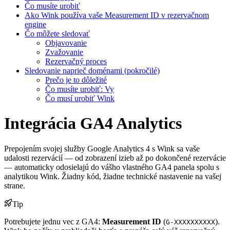
Čo musíte urobiť
Ako Wink používa vaše Measurement ID v rezervačnom
engine
Čo môžete sledovať
Objavovanie
Zvažovanie
Rezervačný proces
Sledovanie naprieč doménami (pokročilé)
Prečo je to dôležité
Čo musíte urobiť: Vy
Čo musí urobiť Wink
Integrácia GA4 Analytics
Prepojením svojej služby Google Analytics 4 s Wink sa vaše
udalosti rezervácií — od zobrazení izieb až po dokončené rezervácie
— automaticky odosielajú do vášho vlastného GA4 panela spolu s
analytikou Wink. Žiadny kód, žiadne technické nastavenie na vašej
strane.
Tip
Potrebujete jednu vec z GA4:
Measurement ID
(
).
G-XXXXXXXXXX