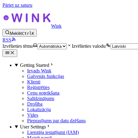
Pāriet uz saturu
Wink
Meklēt
Ctrl
K
RSS
Izvēlieties tēmu
Izvēlieties valodu
Getting Started
Ievads Wink
Galvenās funkcijas
Klienti
Reģistrēties
Cenu noteikšana
Salīdzinājums
Drošība
Lokalizācija
Vides
Pieprasījums par datu dzēšanu
User Settings
Lietotāja iestatījumi (IAM)
Mainīt paroli