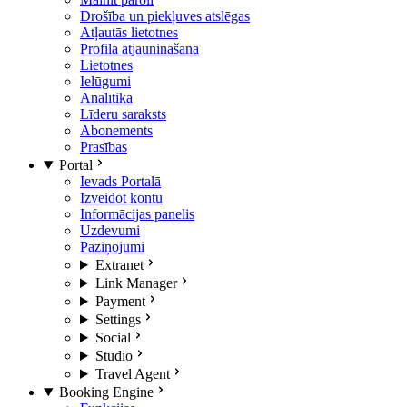
Drošība un piekļuves atslēgas
Atļautās lietotnes
Profila atjaunināšana
Lietotnes
Ielūgumi
Analītika
Līderu saraksts
Abonements
Prasības
Portal
Ievads Portalā
Izveidot kontu
Informācijas panelis
Uzdevumi
Paziņojumi
Extranet
Link Manager
Payment
Settings
Social
Studio
Travel Agent
Booking Engine