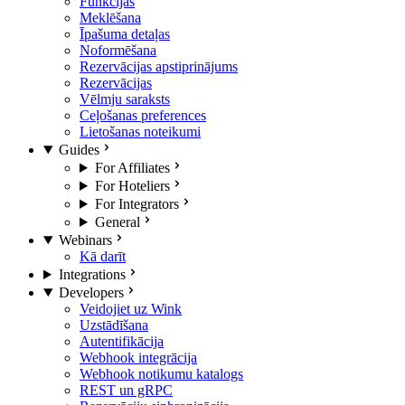
Funkcijas
Meklēšana
Īpašuma detaļas
Noformēšana
Rezervācijas apstiprinājums
Rezervācijas
Vēlmju saraksts
Ceļošanas preferences
Lietošanas noteikumi
Guides
For Affiliates
For Hoteliers
For Integrators
General
Webinars
Kā darīt
Integrations
Developers
Veidojiet uz Wink
Uzstādīšana
Autentifikācija
Webhook integrācija
Webhook notikumu katalogs
REST un gRPC