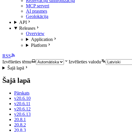
Rezervāciju sinhronizācija
MCP serveri
AI prasmes
Ģeolokācija
API
Releases
Overview
Application
Platform
RSS
Izvēlieties tēmu
Izvēlieties valodu
Šajā lapā
Šajā lapā
Pārskats
v20.6.10
v20.6.11
v20.6.12
v20.6.13
20.8.1
20.8.2
20.8.3