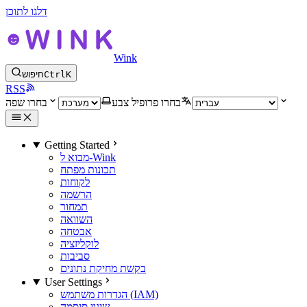
דלגו לתוכן
Wink
K
Ctrl
חיפוש
RSS
בחרו פרופיל צבע
בחרו שפה
Getting Started
מבוא ל-Wink
תכונות מפתח
לקוחות
הרשמה
תמחור
השוואה
אבטחה
לוקליזציה
סביבות
בקשת מחיקת נתונים
User Settings
הגדרות משתמש (IAM)
שינוי סיסמה