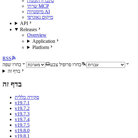
סינכרון הזמנות
שרתי MCP
מיומנויות AI
מיקום גאוגרפי
API
Releases
Overview
Application
Platform
RSS
בחרו פרופיל צבע
בחרו שפה
בדף זה
בדף זה
סקירה כללית
v19.7.1
v19.7.2
v19.7.3
v19.7.4
v19.7.5
v19.8.0
v19.8.1