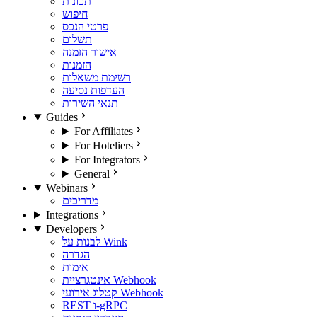
תכונות
חיפוש
פרטי הנכס
תשלום
אישור הזמנה
הזמנות
רשימת משאלות
העדפות נסיעה
תנאי השירות
Guides
For Affiliates
For Hoteliers
For Integrators
General
Webinars
מדריכים
Integrations
Developers
לבנות על Wink
הגדרה
אימות
אינטגרציית Webhook
קטלוג אירועי Webhook
REST ו-gRPC