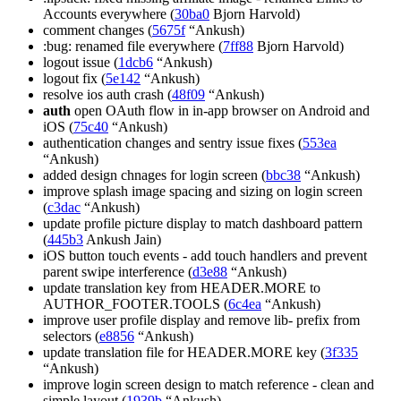
Accounts everywhere (
30ba0
Bjorn Harvold)
comment changes (
5675f
“Ankush)
:bug: renamed file everywhere (
7ff88
Bjorn Harvold)
logout issue (
1dcb6
“Ankush)
logout fix (
5e142
“Ankush)
resolve ios auth crash (
48f09
“Ankush)
auth
open OAuth flow in in-app browser on Android and
iOS (
75c40
“Ankush)
authentication changes and sentry issue fixes (
553ea
“Ankush)
added design chnages for login screen (
bbc38
“Ankush)
improve splash image spacing and sizing on login screen
(
c3dac
“Ankush)
update profile picture display to match dashboard pattern
(
445b3
Ankush Jain)
iOS button touch events - add touch handlers and prevent
parent swipe interference (
d3e88
“Ankush)
update translation key from HEADER.MORE to
AUTHOR_FOOTER.TOOLS (
6c4ea
“Ankush)
improve user profile display and remove lib- prefix from
selectors (
e8856
“Ankush)
update translation file for HEADER.MORE key (
3f335
“Ankush)
improve login screen design to match reference - clean and
simple layout (
1939b
“Ankush)