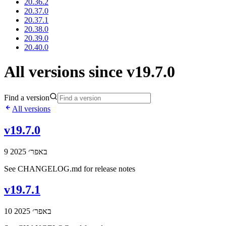
20.36.2
20.37.0
20.37.1
20.38.0
20.39.0
20.40.0
All versions since v19.7.0
Find a version
All versions
v19.7.0
9 באפר׳ 2025
See CHANGELOG.md for release notes
v19.7.1
10 באפר׳ 2025