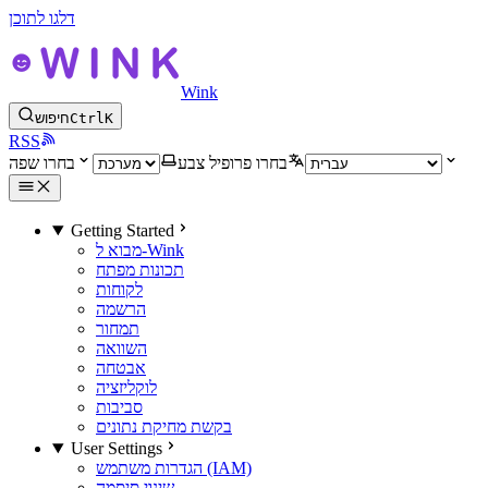
דלגו לתוכן
Wink
K
Ctrl
חיפוש
RSS
בחרו פרופיל צבע
בחרו שפה
Getting Started
מבוא ל-Wink
תכונות מפתח
לקוחות
הרשמה
תמחור
השוואה
אבטחה
לוקליזציה
סביבות
בקשת מחיקת נתונים
User Settings
הגדרות משתמש (IAM)
שינוי סיסמה