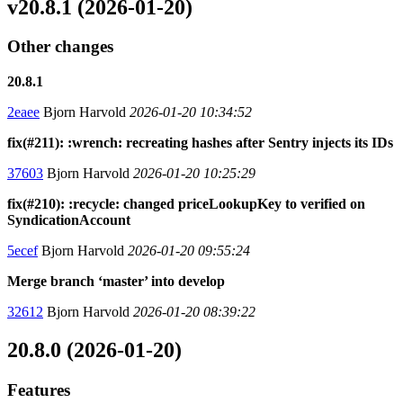
v20.8.1 (2026-01-20)
Other changes
20.8.1
2eaee
Bjorn Harvold
2026-01-20 10:34:52
fix(#211): :wrench: recreating hashes after Sentry injects its IDs
37603
Bjorn Harvold
2026-01-20 10:25:29
fix(#210): :recycle: changed priceLookupKey to verified on
SyndicationAccount
5ecef
Bjorn Harvold
2026-01-20 09:55:24
Merge branch ‘master’ into develop
32612
Bjorn Harvold
2026-01-20 08:39:22
20.8.0 (2026-01-20)
Features