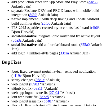
add production lanes for App Store and Play Store (
dac35
Ankush Jain)
separate Fastlane DEV and PROD lanes with mobile build
integration (
8f8fd
Ankush Jain)
native
implement OAuth deep linking and update Android
build configuration (
a5f00
Ankush Jain)
ITS-2945
:sparkles: created my-accounts dashboard (
cfb63
Bjorn Harvold)
social-list-native
integrate Ionic router and fix native layout
(
b5a3a
Ankush Jain)
social-list-native
add author dashboard route (
855a0
Ankush
Jain)
add login + linktree-style pages (
33caa
Ankush Jain)
Bug Fixes
:bug: fixed payment portal navbar - removed notification
(
b119c
Bjorn Harvold)
sentry changes (
86c1c
“Ankush)
web logout (
f6983
“Ankush)
github bot fix (
08a11
“Ankush)
web app logout issue fix (
27a04
“Ankush)
lout web issue fix (
8dbe5
“Ankush)
web logout issue fix (
bb487
“Ankush)
:lipstick: fixed missing affiliate image - renamed Links to