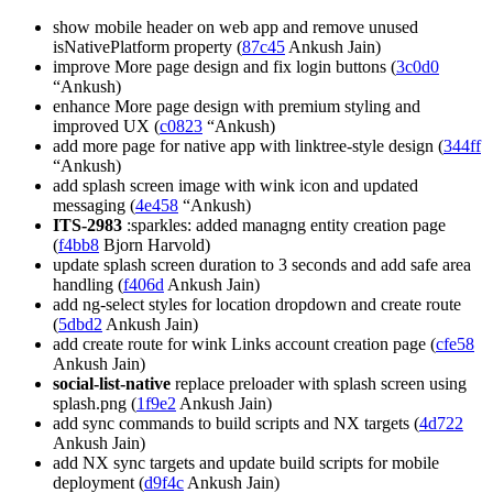
show mobile header on web app and remove unused
isNativePlatform property (
87c45
Ankush Jain)
improve More page design and fix login buttons (
3c0d0
“Ankush)
enhance More page design with premium styling and
improved UX (
c0823
“Ankush)
add more page for native app with linktree-style design (
344ff
“Ankush)
add splash screen image with wink icon and updated
messaging (
4e458
“Ankush)
ITS-2983
:sparkles: added managng entity creation page
(
f4bb8
Bjorn Harvold)
update splash screen duration to 3 seconds and add safe area
handling (
f406d
Ankush Jain)
add ng-select styles for location dropdown and create route
(
5dbd2
Ankush Jain)
add create route for wink Links account creation page (
cfe58
Ankush Jain)
social-list-native
replace preloader with splash screen using
splash.png (
1f9e2
Ankush Jain)
add sync commands to build scripts and NX targets (
4d722
Ankush Jain)
add NX sync targets and update build scripts for mobile
deployment (
d9f4c
Ankush Jain)