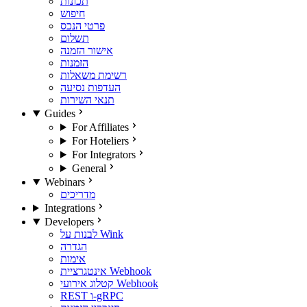
תכונות
חיפוש
פרטי הנכס
תשלום
אישור הזמנה
הזמנות
רשימת משאלות
העדפות נסיעה
תנאי השירות
Guides
For Affiliates
For Hoteliers
For Integrators
General
Webinars
מדריכים
Integrations
Developers
לבנות על Wink
הגדרה
אימות
אינטגרציית Webhook
קטלוג אירועי Webhook
REST ו-gRPC