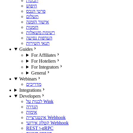
תכונות
חיפוש
פרטי הנכס
תשלום
אישור הזמנה
הזמנות
רשימת משאלות
העדפות נסיעה
תנאי השירות
Guides
For Affiliates
For Hoteliers
For Integrators
General
Webinars
מדריכים
Integrations
Developers
לבנות על Wink
הגדרה
אימות
אינטגרציית Webhook
קטלוג אירועי Webhook
REST ו-gRPC