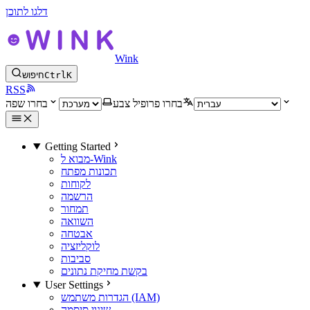
דלגו לתוכן
Wink
K
Ctrl
חיפוש
RSS
בחרו פרופיל צבע
בחרו שפה
Getting Started
מבוא ל-Wink
תכונות מפתח
לקוחות
הרשמה
תמחור
השוואה
אבטחה
לוקליזציה
סביבות
בקשת מחיקת נתונים
User Settings
הגדרות משתמש (IAM)
שינוי סיסמה