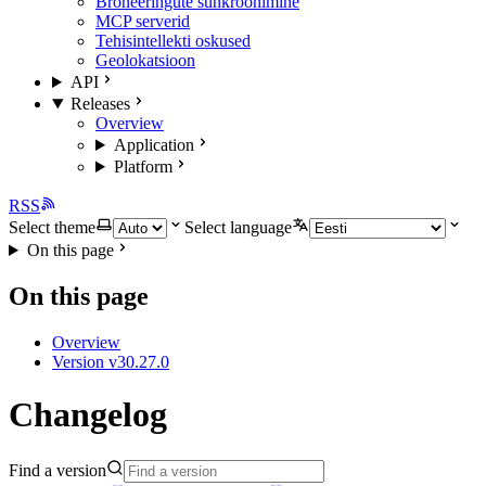
Broneeringute sünkroonimine
MCP serverid
Tehisintellekti oskused
Geolokatsioon
API
Releases
Overview
Application
Platform
RSS
Select theme
Select language
On this page
On this page
Overview
Version v30.27.0
Changelog
Find a version