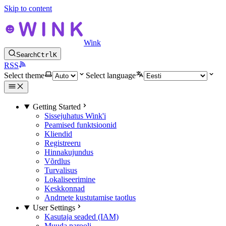
Skip to content
Wink
Search
Ctrl
K
RSS
Select theme
Select language
Getting Started
Sissejuhatus Wink'i
Peamised funktsioonid
Kliendid
Registreeru
Hinnakujundus
Võrdlus
Turvalisus
Lokaliseerimine
Keskkonnad
Andmete kustutamise taotlus
User Settings
Kasutaja seaded (IAM)
Muuda parooli