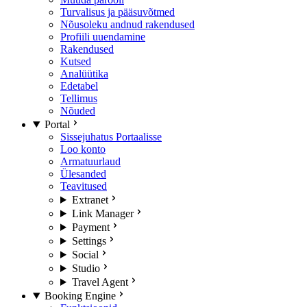
Turvalisus ja pääsuvõtmed
Nõusoleku andnud rakendused
Profiili uuendamine
Rakendused
Kutsed
Analüütika
Edetabel
Tellimus
Nõuded
Portal
Sissejuhatus Portaalisse
Loo konto
Armatuurlaud
Ülesanded
Teavitused
Extranet
Link Manager
Payment
Settings
Social
Studio
Travel Agent
Booking Engine