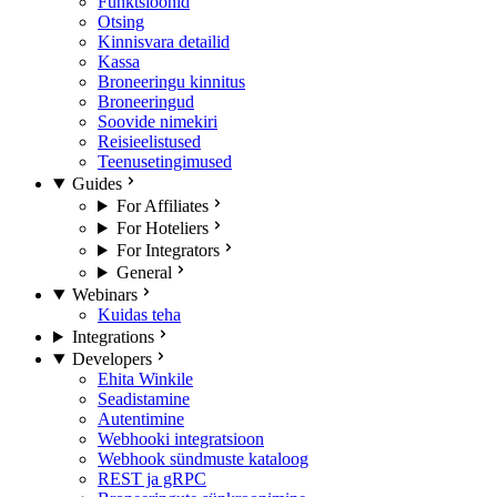
Funktsioonid
Otsing
Kinnisvara detailid
Kassa
Broneeringu kinnitus
Broneeringud
Soovide nimekiri
Reisieelistused
Teenusetingimused
Guides
For Affiliates
For Hoteliers
For Integrators
General
Webinars
Kuidas teha
Integrations
Developers
Ehita Winkile
Seadistamine
Autentimine
Webhooki integratsioon
Webhook sündmuste kataloog
REST ja gRPC