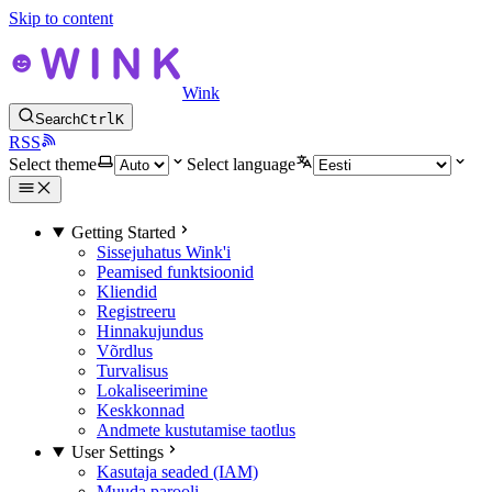
Skip to content
Wink
Search
Ctrl
K
RSS
Select theme
Select language
Getting Started
Sissejuhatus Wink'i
Peamised funktsioonid
Kliendid
Registreeru
Hinnakujundus
Võrdlus
Turvalisus
Lokaliseerimine
Keskkonnad
Andmete kustutamise taotlus
User Settings
Kasutaja seaded (IAM)
Muuda parooli