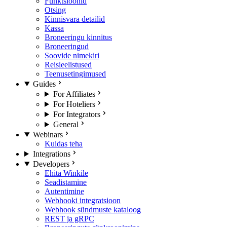
Funktsioonid
Otsing
Kinnisvara detailid
Kassa
Broneeringu kinnitus
Broneeringud
Soovide nimekiri
Reisieelistused
Teenusetingimused
Guides
For Affiliates
For Hoteliers
For Integrators
General
Webinars
Kuidas teha
Integrations
Developers
Ehita Winkile
Seadistamine
Autentimine
Webhooki integratsioon
Webhook sündmuste kataloog
REST ja gRPC