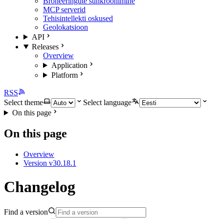
Broneeringute sünkroonimine
MCP serverid
Tehisintellekti oskused
Geolokatsioon
API
Releases
Overview
Application
Platform
RSS
Select theme
Select language
On this page
On this page
Overview
Version v30.18.1
Changelog
Find a version