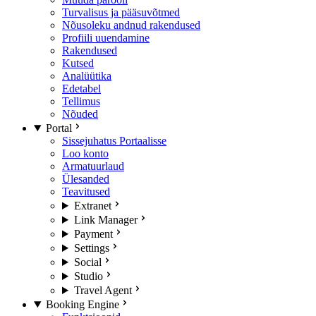
Turvalisus ja pääsuvõtmed
Nõusoleku andnud rakendused
Profiili uuendamine
Rakendused
Kutsed
Analüütika
Edetabel
Tellimus
Nõuded
Portal
Sissejuhatus Portaalisse
Loo konto
Armatuurlaud
Ülesanded
Teavitused
Extranet
Link Manager
Payment
Settings
Social
Studio
Travel Agent
Booking Engine