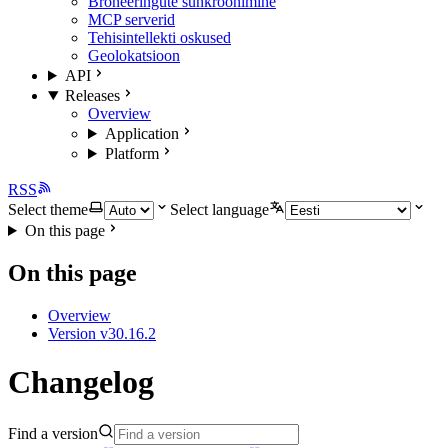
Broneeringute sünkroonimine
MCP serverid
Tehisintellekti oskused
Geolokatsioon
API
Releases
Overview
Application
Platform
RSS
Select theme
Select language
On this page
On this page
Overview
Version v30.16.2
Changelog
Find a version