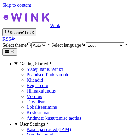
Skip to content
Wink
Search
Ctrl
K
RSS
Select theme
Select language
Getting Started
Sissejuhatus Wink'i
Peamised funktsioonid
Kliendid
Registreeru
Hinnakujundus
Võrdlus
Turvalisus
Lokaliseerimine
Keskkonnad
Andmete kustutamise taotlus
User Settings
Kasutaja seaded (IAM)
Muuda parooli