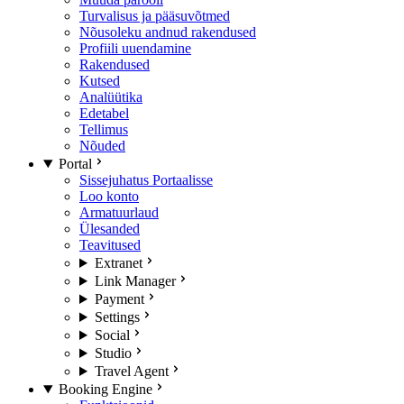
Turvalisus ja pääsuvõtmed
Nõusoleku andnud rakendused
Profiili uuendamine
Rakendused
Kutsed
Analüütika
Edetabel
Tellimus
Nõuded
Portal
Sissejuhatus Portaalisse
Loo konto
Armatuurlaud
Ülesanded
Teavitused
Extranet
Link Manager
Payment
Settings
Social
Studio
Travel Agent
Booking Engine