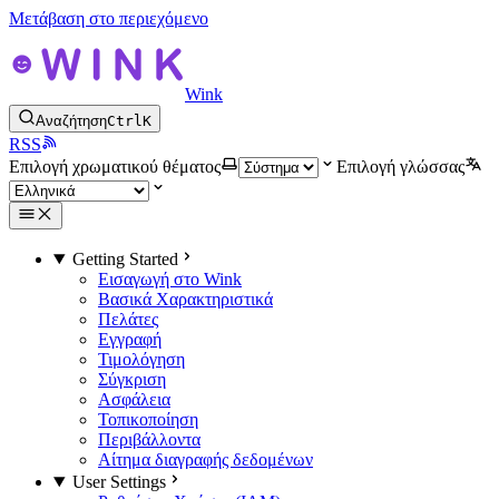
Μετάβαση στο περιεχόμενο
Wink
Αναζήτηση
Ctrl
K
RSS
Επιλογή χρωματικού θέματος
Επιλογή γλώσσας
Getting Started
Εισαγωγή στο Wink
Βασικά Χαρακτηριστικά
Πελάτες
Εγγραφή
Τιμολόγηση
Σύγκριση
Ασφάλεια
Τοπικοποίηση
Περιβάλλοντα
Αίτημα διαγραφής δεδομένων
User Settings