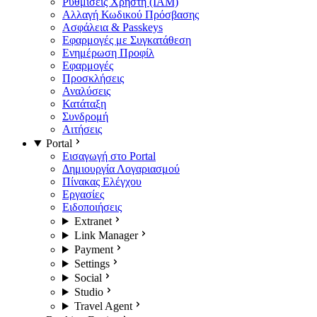
Ρυθμίσεις Χρήστη (IAM)
Αλλαγή Κωδικού Πρόσβασης
Ασφάλεια & Passkeys
Εφαρμογές με Συγκατάθεση
Ενημέρωση Προφίλ
Εφαρμογές
Προσκλήσεις
Αναλύσεις
Κατάταξη
Συνδρομή
Αιτήσεις
Portal
Εισαγωγή στο Portal
Δημιουργία Λογαριασμού
Πίνακας Ελέγχου
Εργασίες
Ειδοποιήσεις
Extranet
Link Manager
Payment
Settings
Social
Studio
Travel Agent