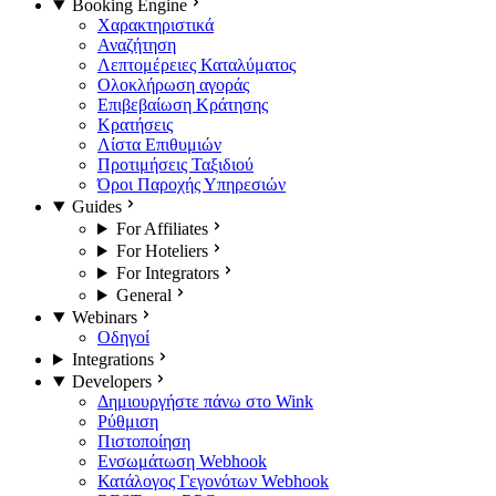
Booking Engine
Χαρακτηριστικά
Αναζήτηση
Λεπτομέρειες Καταλύματος
Ολοκλήρωση αγοράς
Επιβεβαίωση Κράτησης
Κρατήσεις
Λίστα Επιθυμιών
Προτιμήσεις Ταξιδιού
Όροι Παροχής Υπηρεσιών
Guides
For Affiliates
For Hoteliers
For Integrators
General
Webinars
Οδηγοί
Integrations
Developers
Δημιουργήστε πάνω στο Wink
Ρύθμιση
Πιστοποίηση
Ενσωμάτωση Webhook
Κατάλογος Γεγονότων Webhook