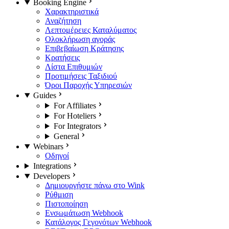
Booking Engine
Χαρακτηριστικά
Αναζήτηση
Λεπτομέρειες Καταλύματος
Ολοκλήρωση αγοράς
Επιβεβαίωση Κράτησης
Κρατήσεις
Λίστα Επιθυμιών
Προτιμήσεις Ταξιδιού
Όροι Παροχής Υπηρεσιών
Guides
For Affiliates
For Hoteliers
For Integrators
General
Webinars
Οδηγοί
Integrations
Developers
Δημιουργήστε πάνω στο Wink
Ρύθμιση
Πιστοποίηση
Ενσωμάτωση Webhook
Κατάλογος Γεγονότων Webhook