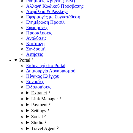
Ρυθμίσεις Χρήστη (IAM)
Αλλαγή Κωδικού Πρόσβασης
Ασφάλεια & Passkeys
Εφαρμογές με Συγκατάθεση
Ενημέρωση Προφίλ
Εφαρμογές
Προσκλήσεις
Αναλύσεις
Κατάταξη
Συνδρομή
Αιτήσεις
Portal
Εισαγωγή στο Portal
Δημιουργία Λογαριασμού
Πίνακας Ελέγχου
Εργασίες
Ειδοποιήσεις
Extranet
Link Manager
Payment
Settings
Social
Studio
Travel Agent