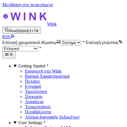
Μετάβαση στο περιεχόμενο
Wink
Αναζήτηση
Ctrl
K
RSS
Επιλογή χρωματικού θέματος
Επιλογή γλώσσας
Getting Started
Εισαγωγή στο Wink
Βασικά Χαρακτηριστικά
Πελάτες
Εγγραφή
Τιμολόγηση
Σύγκριση
Ασφάλεια
Τοπικοποίηση
Περιβάλλοντα
Αίτημα διαγραφής δεδομένων
User Settings