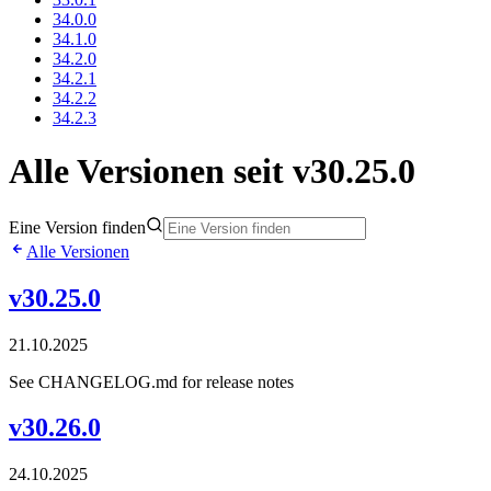
34.0.0
34.1.0
34.2.0
34.2.1
34.2.2
34.2.3
Alle Versionen seit v30.25.0
Eine Version finden
Alle Versionen
v30.25.0
21.10.2025
See CHANGELOG.md for release notes
v30.26.0
24.10.2025