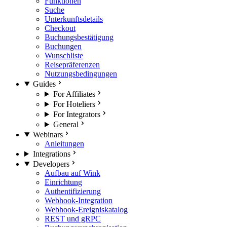
Funktionen
Suche
Unterkunftsdetails
Checkout
Buchungsbestätigung
Buchungen
Wunschliste
Reisepräferenzen
Nutzungsbedingungen
Guides
For Affiliates
For Hoteliers
For Integrators
General
Webinars
Anleitungen
Integrations
Developers
Aufbau auf Wink
Einrichtung
Authentifizierung
Webhook-Integration
Webhook-Ereigniskatalog
REST und gRPC