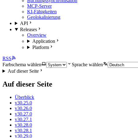
Buchungssynchronisation
MCP-Server
KI-Fähigkeiten
Geolokalisierung
API
Releases
Overview
Application
Platform
RSS
Farbschema wählen
Sprache wählen
Auf dieser Seite
Auf dieser Seite
Überblick
v30.25.0
v30.26.0
v30.27.0
v30.27.1
v30.28.0
v30.28.1
v30.29.0