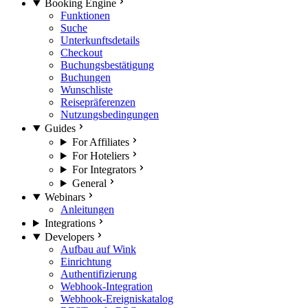
Booking Engine
Funktionen
Suche
Unterkunftsdetails
Checkout
Buchungsbestätigung
Buchungen
Wunschliste
Reisepräferenzen
Nutzungsbedingungen
Guides
For Affiliates
For Hoteliers
For Integrators
General
Webinars
Anleitungen
Integrations
Developers
Aufbau auf Wink
Einrichtung
Authentifizierung
Webhook-Integration
Webhook-Ereigniskatalog