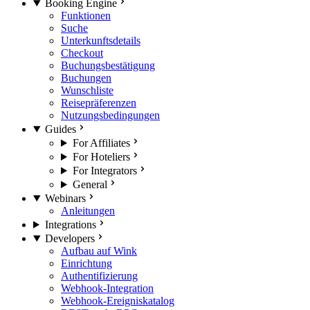
Booking Engine
Funktionen
Suche
Unterkunftsdetails
Checkout
Buchungsbestätigung
Buchungen
Wunschliste
Reisepräferenzen
Nutzungsbedingungen
Guides
For Affiliates
For Hoteliers
For Integrators
General
Webinars
Anleitungen
Integrations
Developers
Aufbau auf Wink
Einrichtung
Authentifizierung
Webhook-Integration
Webhook-Ereigniskatalog