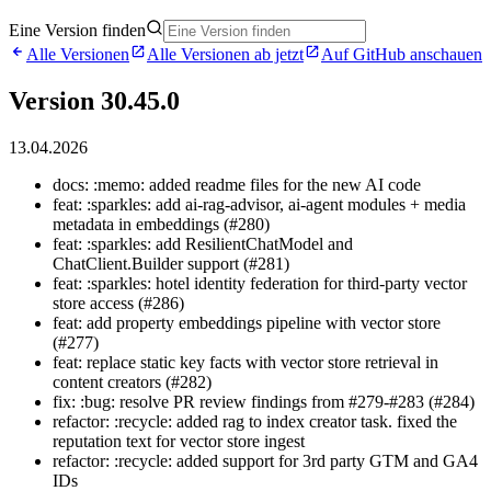
Eine Version finden
Alle Versionen
Alle Versionen ab jetzt
Auf GitHub anschauen
Version 30.45.0
13.04.2026
docs: :memo: added readme files for the new AI code
feat: :sparkles: add ai-rag-advisor, ai-agent modules + media
metadata in embeddings (#280)
feat: :sparkles: add ResilientChatModel and
ChatClient.Builder support (#281)
feat: :sparkles: hotel identity federation for third-party vector
store access (#286)
feat: add property embeddings pipeline with vector store
(#277)
feat: replace static key facts with vector store retrieval in
content creators (#282)
fix: :bug: resolve PR review findings from #279-#283 (#284)
refactor: :recycle: added rag to index creator task. fixed the
reputation text for vector store ingest
refactor: :recycle: added support for 3rd party GTM and GA4
IDs