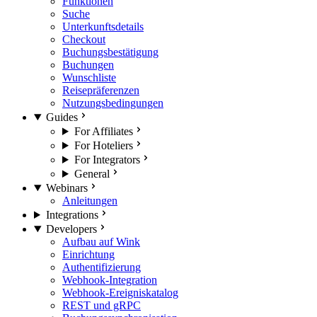
Funktionen
Suche
Unterkunftsdetails
Checkout
Buchungsbestätigung
Buchungen
Wunschliste
Reisepräferenzen
Nutzungsbedingungen
Guides
For Affiliates
For Hoteliers
For Integrators
General
Webinars
Anleitungen
Integrations
Developers
Aufbau auf Wink
Einrichtung
Authentifizierung
Webhook-Integration
Webhook-Ereigniskatalog
REST und gRPC