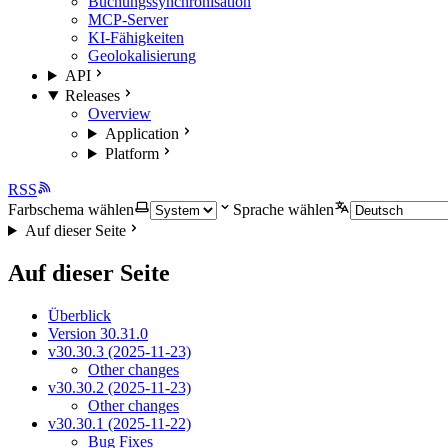
Buchungssynchronisation
MCP-Server
KI-Fähigkeiten
Geolokalisierung
API
Releases
Overview
Application
Platform
RSS
Farbschema wählen
Sprache wählen
Auf dieser Seite
Auf dieser Seite
Überblick
Version 30.31.0
v30.30.3 (2025-11-23)
Other changes
v30.30.2 (2025-11-23)
Other changes
v30.30.1 (2025-11-22)
Bug Fixes